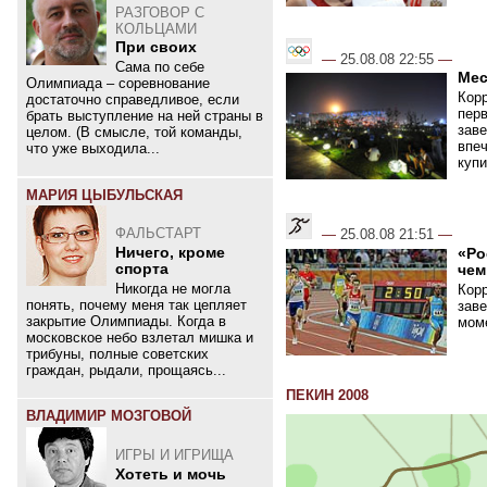
РАЗГОВОР С
КОЛЬЦАМИ
При своих
—
25.08.08 22:55
—
Сама по себе
Мес
Олимпиада – соревнование
Кор
достаточно справедливое, если
перв
брать выступление на ней страны в
зав
целом. (В смысле, той команды,
впеч
что уже выходила...
купи
МАРИЯ ЦЫБУЛЬСКАЯ
ФАЛЬСТАРТ
—
25.08.08 21:51
—
Ничего, кроме
«Ро
спорта
чем
Никогда не могла
Кор
понять, почему меня так цепляет
зав
закрытие Олимпиады. Когда в
моме
московское небо взлетал мишка и
трибуны, полные советских
граждан, рыдали, прощаясь...
ПЕКИН 2008
ВЛАДИМИР МОЗГОВОЙ
ИГРЫ И ИГРИЩА
Хотеть и мочь