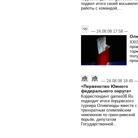
подвел итоги своей восьмиле
работы с командой,...
—
24.08.08 17:58
—
Оли
XXI
про
торж
полу
прош
—
24.08.08 18:45
«Первенство Южного
федерального округа»
Корреспондент games08.Ru
подводит итоги борцовского
турнира Олимпиады вместе с
трехкратным олимпийским
чемпионом по греко-римской
борьбе, депутатом
Государственной...