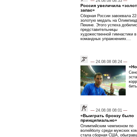
—
24.08.08 08:33
—
Россия увеличила «золо
запас»
Сборная России завоевала 22
золотую медаль на Олимпиад
Пекине. Этого успеха добили
представительницы
художественной гимнастики в
командных упражнениях....
—
24.08.08 08:24
—
«Но
Сен
эста
корр
бить
—
24.08.08 08:01
—
«Выиграть бронзу было
принципиально»
Олимпийским чемпионом по
волейболу среди мужских ко
стала сборная США, обыграв