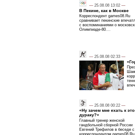
—
25.08.08 13:02
—
В Пекине, как в Москве
Корреспондент games08.Ru
сравнивает пекинские впечат
с воспоминаниями о московск
Олимпиаде-80....
—
25.08.08 02:33
—
«Го
Пре
Шам
кор
тенн
впеч
—
25.08.08 00:22
—
«Ну зачем мне ехать к эт
дураку?»
Главный тренер женской
гандбольной сборной России
Евгений Трефилов в беседе с
корреспондентом games08.Ru