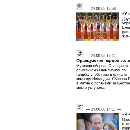
—
24.08.08 15:56
—
«У 
Дву
упр
Еле
game
жизн
—
24.08.08 16:11
—
Французское первое зол
Мужская сборная Франции ст
олимпийским чемпионом по
гандболу, обыграв в финале
команду Исландии. Сборная 
в матче с поляками за шестое
место уступила...
—
24.08.08 14:17
—
«Я 
Пре
атле
кор