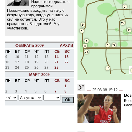
Надо что-то делать с
программой.
Невозможно выходить на такую
безумную коду, когда уже никаких
сил не остается. Это у нас,
праздных наблюдателей. А у
участников...
ФЕВРАЛЬ 2009
АРХИВ
ПН
ВТ
СР
ЧТ
ПТ
СБ
ВС
9
10
11
12
13
14
15
16
17
18
19
20
21
22
23
24
25
26
27
28
МАРТ 2009
ПН
ВТ
СР
ЧТ
ПТ
СБ
ВС
1
—
25.08.08 15:12
—
2
3
4
5
6
7
8
Воз
Кор
баск