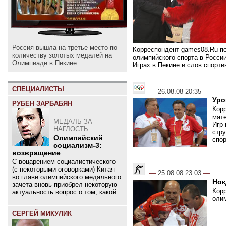
Россия вышла на третье место по
Корреспондент games08.Ru п
количеству золотых медалей на
олимпийского спорта в Росси
Олимпиаде в Пекине.
Играх в Пекине и слов спорти
СПЕЦИАЛИСТЫ
—
26.08.08 20:35
—
Уро
РУБЕН ЗАРБАБЯН
Кор
мате
МЕДАЛЬ ЗА
Игр 
НАГЛОСТЬ
стр
Олимпийский
спор
социализм-3:
возвращение
С воцарением социалистического
(с некоторыми оговорками) Китая
—
25.08.08 23:03
—
во главе олимпийского медального
Нок
зачета вновь приобрел некоторую
Кор
актуальность вопрос о том, какой...
олим
СЕРГЕЙ МИКУЛИК