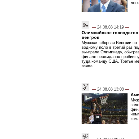
легк
—
24.08.08 14:19
—
Олимпийское господство
венгров
Мужская сборная Венгрии по
водному поло в третий раз п
выиграла Олимпиаду, обыграв
финале неожиданно пробивш
туда команду США. Третье м
взяла...
—
24.08.08 13:08
—
Аме
Муж
зол
фин
чем
кома