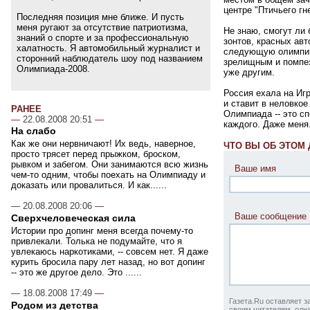
центре "Птичьего гн
Последняя позиция мне ближе. И пусть
меня ругают за отсутствие патриотизма,
Не знаю, смогут ли 
знаний о спорте и за профессиональную
зонтов, красных ав
халатность. Я автомобильный журналист и
следующую олимпийс
сторонний наблюдатель шоу под названием
зрелищным и помпез
Олимпиада-2008.
уже другим.
Россия ехала на Иг
и ставит в неловко
РАНЕЕ
Олимпиада -- это сп
—
22.08.2008 20:51
—
каждого. Даже меня
На слабо
Как же они нервничают! Их ведь, наверное,
ЧТО ВЫ ОБ ЭТОМ
просто трясет перед прыжком, броском,
рывком и забегом. Они занимаются всю жизнь
Ваше имя
чем-то одним, чтобы поехать на Олимпиаду и
доказать или провалиться. И как......
—
20.08.2008 20:06
—
Ваше сообщение
Сверхчеловеческая сила
Истории про допинг меня всегда почему-то
привлекали. Толька не подумайте, что я
увлекаюсь наркотиками, -- совсем нет. Я даже
курить бросила пару лет назад, но вот допинг
-- это же другое дело. Это ......
—
18.08.2008 17:49
—
Газета.Ru оставляет з
Родом из детства
своим читателям, одна