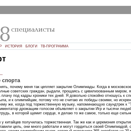
Р
ИСТОРИЯ
БЛОГИ
ТВ-ПРОГРАММА
рт
—
е спорта
онять, почему меня так цепляет закрытие Олимпиады. Когда в московско
олные советских граждан, рыдали, прощаясь с цивилизованным миром, 
 плачу под кадры хроники тех дней. Я довольно спокойно отношусь к спо
ыла, и к олимпийцам, потому что не считаю их победы своими, но искре
чему же, когда под торжественную музыку, напоминающую саундтрек к "Т
мментатор дрожащим голосом объявляет о закрытии Игр и тысячи людей
грудь, в которой щемит сердце, я делаю то же самое, только еще сильн
у китайцев получилась торжественная. Так же как и церемония открытия
ставили цель, они много работали и могут гордиться своей Олимпиадой,
ете, своим олимпийским огнем, который исполнили 365 акробатов на 20