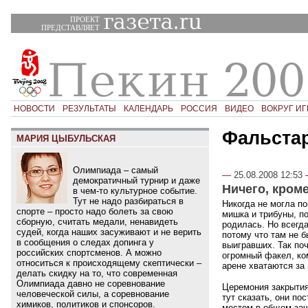
ПРОЕКТ
ПРЕДСТАВЛЯЕТ
НОВОСТИ
РЕЗУЛЬТАТЫ
КАЛЕНДАРЬ
РОССИЯ
ВИДЕО
ВОКРУГ ИГ
Фальста
МАРИЯ ЦЫБУЛЬСКАЯ
Олимпиада – самый
—
25.08.2008 12:53
демократичный турнир и даже
Ничего, кром
в чем-то культурное событие.
Тут не надо разбираться в
Никогда не могла п
спорте – просто надо болеть за свою
мишка и трибуны, п
сборную, считать медали, ненавидеть
родилась. Но всегда
судей, когда наших засуживают и не верить
потому что там не б
в сообщения о следах допинга у
выигравших. Так по
российских спортсменов. А можно
огромный факел, ко
относиться к происходящему скептически –
арене хватаются за 
делать скидку на то, что современная
Олимпиада давно не соревнование
Церемония закрытия 
человеческой силы, а соревнование
тут сказать, они по
химиков, политиков и спонсоров.
местом в общем зач