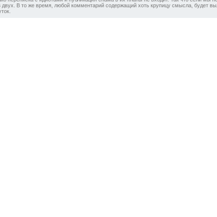
 двух. В то же время, любой комментарий содержащий хоть крупицу смысла, будет вы
ток.