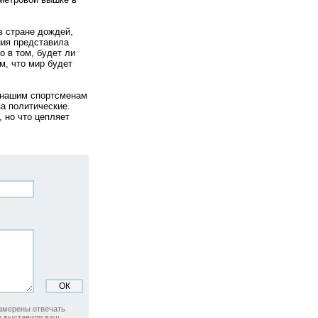
в стране дождей,
ния представила
о в том, будет ли
м, что мир будет
м нашим спортсменам
а политические.
, но что цепляет
намерены отвечать
не выставили ваш