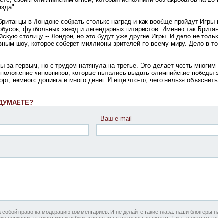
езда".
британцы в Лондоне собрать столько наград и как вообще пройдут Игры 
тобусов, футбольных звезд и легендарных гитаристов. Именно так Брита
кую столицу -- Лондон, но это будут уже другие Игры. И дело не тольк
ным шоу, которое соберет миллионы зрителей по всему миру. Дело в то
ры за первым, но с трудом натянула на третье. Это делает честь многи
е положение чиновников, которые пытались выдать олимпийские победы з
орт, немного допинга и много денег. И еще что-то, чего нельзя объяснить
.
 ДУМАЕТЕ?
Ваш e-mail
а собой право на модерацию комментариев. И не делайте такие глаза: наши блоггеры 
ко переписка с идиотами и публикация спама в их планы не входит. Так что если мы 