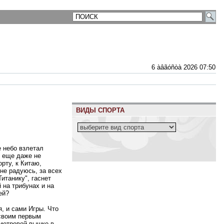
6 àâãóñòà 2026 07:50
ВИДЫ СПОРТА
е небо взлетал
я еще даже не
рту, к Китаю,
нне радуюсь, за всех
итанику", гаснет
 на трибунах и на
ей?
, и сами Игры. Что
 своим первым
-метровой вышке в