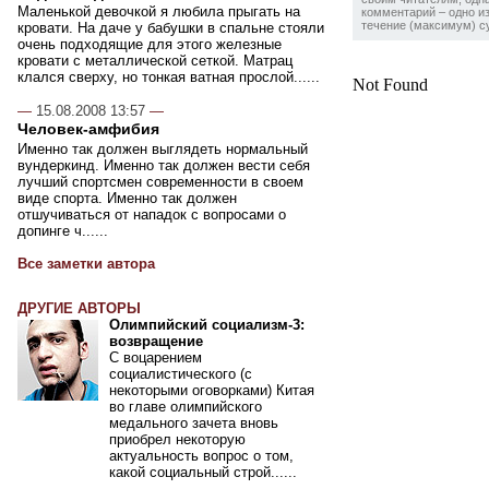
Маленькой девочкой я любила прыгать на
комментарий – одно из
течение (максимум) су
кровати. На даче у бабушки в спальне стояли
очень подходящие для этого железные
кровати с металлической сеткой. Матрац
клался сверху, но тонкая ватная прослой......
Not Found
—
15.08.2008 13:57
—
Человек-амфибия
Именно так должен выглядеть нормальный
вундеркинд. Именно так должен вести себя
лучший спортсмен современности в своем
виде спорта. Именно так должен
отшучиваться от нападок с вопросами о
допинге ч......
Все заметки автора
ДРУГИЕ АВТОРЫ
Олимпийский социализм-3:
возвращение
С воцарением
социалистического (с
некоторыми оговорками) Китая
во главе олимпийского
медального зачета вновь
приобрел некоторую
актуальность вопрос о том,
какой социальный строй......