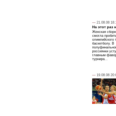
—
21.08.08 18:
На этот раз 
Женская сборн
смогла пробит
олимпийского 
баскетболу. В
полуфинально
россиянки уст
главным фаво
турнира...
—
19.08.08 20: