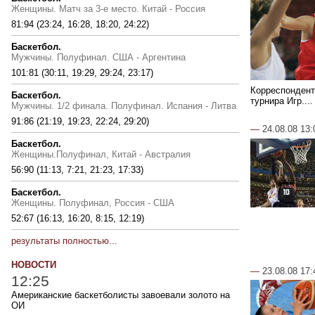
Женщины. Матч за 3-е место. Китай - Россия
81:94 (23:24, 16:28, 18:20, 24:22)
Баскетбол.
Мужчины. Полуфинал. США - Аргентина
101:81 (30:11, 19:29, 29:24, 23:17)
Корреспондент
Баскетбол.
турнира Игр....
Мужчины. 1/2 финала. Полуфинал. Испания - Литва
91:86 (21:19, 19:23, 22:24, 29:20)
—
24.08.08 13:
Баскетбол.
Женщины.Полуфинал, Китай - Австралия
56:90 (11:13, 7:21, 21:23, 17:33)
Баскетбол.
Женщины. Полуфинал, Россия - США
52:67 (16:13, 16:20, 8:15, 12:19)
результаты полностью...
НОВОСТИ
—
23.08.08 17:
12:25
Американские баскетболисты завоевали золото на
ОИ