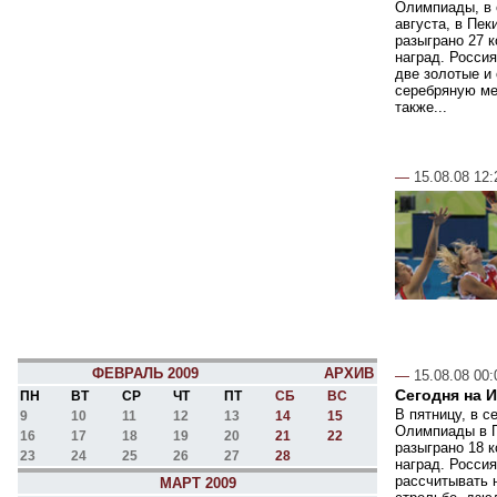
Олимпиады, в 
августа, в Пек
разыграно 27 
наград. Росси
две золотые и
серебряную ме
также...
—
15.08.08 12:
ФЕВРАЛЬ 2009
АРХИВ
—
15.08.08 00:
Сегодня на 
ПН
ВТ
СР
ЧТ
ПТ
СБ
ВС
В пятницу, в с
9
10
11
12
13
14
15
Олимпиады в П
16
17
18
19
20
21
22
разыграно 18 
23
24
25
26
27
28
наград. Росси
рассчитывать 
МАРТ 2009