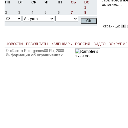
стрельбе, дзюд
ПН
ВТ
СР
ЧТ
ПТ
СБ
ВС
атлетике,...
1
2
3
4
5
6
7
8
страницы:
1
НОВОСТИ
РЕЗУЛЬТАТЫ
КАЛЕНДАРЬ
РОССИЯ
ВИДЕО
ВОКРУГ ИГ
© «Газета.Ru», games08.Ru, 2008.
Информация об ограничениях.