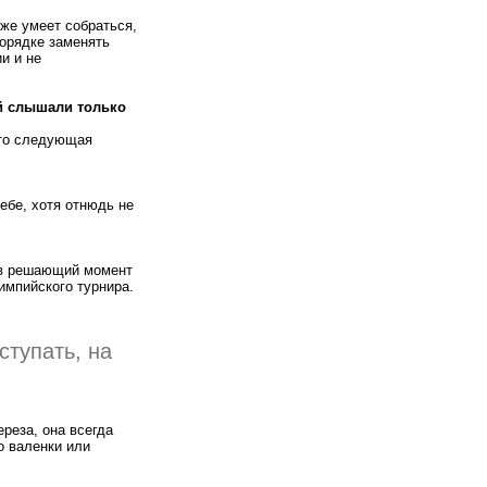
 же умеет собраться,
порядке заменять
и и не
ей слышали только
что следующая
ебе, хотя отнюдь не
о в решающий момент
импийского турнира.
ступать, на
реза, она всегда
о валенки или