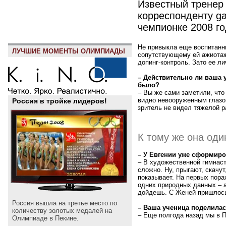
Известный тренер
корреспонденту g
чемпионке 2008 го
Не привыкла еще воспитанн
ЛУЧШИЕ МОМЕНТЫ ОЛИМПИАДЫ
сопутствующему ей ажиотаж
допинг-контроль. Зато ее л
– Действительно ли ваша 
было?
– Вы же сами заметили, что
видно невооруженным глазом
Россия в тройке лидеров!
зритель не видел тяжелой р
К тому же она оди
– У Евгении уже сформиро
– В художественной гимнаст
сложно. Ну, прыгают, скачут
показывает. На первых пора
одних природных данных – а
дойдешь. С Женей пришлось
Россия вышла на третье место по
– Ваша ученица поделила
количеству золотых медалей на
– Еще полгода назад мы в П
Олимпиаде в Пекине.