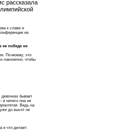
мс рассказала
олимпийской
ва к славе и
-конференции на
 ее победе не
е. По-моему, это
и лаконично, чтобы
х девочках бывает
– и ничего она не
проклятая. Ведь на
 уже до высот не
а и что делает.