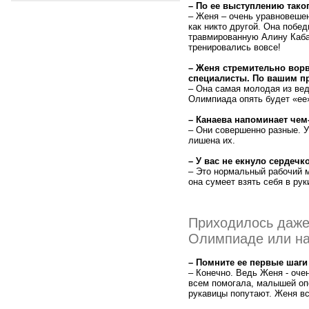
– По ее выступлению тако
– Женя – очень уравновешен
как никто другой. Она побе
травмированную Алину Кабае
тренировались вовсе!
– Женя стремительно ворв
специалисты. По вашим пр
– Она самая молодая из вед
Олимпиада опять будет «ее
– Канаева напоминает чем
– Они совершенно разные. У
лишена их.
– У вас не екнуло сердеч
– Это нормальный рабочий м
она сумеет взять себя в ру
Приходилось даже 
Олимпиаде или на
– Помните ее первые шаги
– Конечно. Ведь Женя - оче
всем помогала, малышей опе
рукавицы попутают. Женя вс