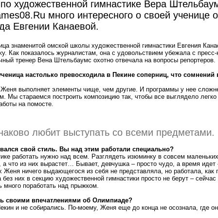
 по художественной гимнастике Вера Штельбау
ames08.Ru много интересного о своей ученице 
да Евгении Канаевой.
ица знаменитой омской школы художественной гимнастики Евгения Канае
у. Как показалось журналистам, она с удовольствием убежала с пресс
ичный тренер Вена Штельбаумс охотно отвечала на вопросы репортеров.
ученица настолько превосходила в Пекине соперниц, что сомнений в
 Женя выполняет элементы чище, чем другие. И программы у нее сложне
. Мы стараемся построить композицию так, чтобы все выглядело легко 
аботы на помосте.
наково любит выступать со всеми предметами.
вался свой стиль. Вы над этим работали специально?
ике работать нужно над всем. Разглядеть изюминку в совсем маленьки
, а что из них вырастет… Бывает, девчушка – просто чудо, а время идет 
х Женя ничего выдающегося из себя не представляла, но работала, как 
 без них в секцию художественной гимнастики просто не берут – сейчас
 много поработать над прыжком.
сь своими впечатлениями об Олимпиаде?
екин и не собирались. По-моему, Женя еще до конца не осознала, где он