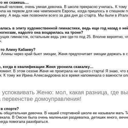
го не скажешь…
ный человек, очень умная девочка. В школе прекрасно училась. К тому
дила на первом для нее чемпионате Европы, когда пришлось в спешном 
ву. А ведь нам позвонили всего за два дня до старта. Мы были в Итали
алась в элиту художественной гимнастики, ведь еще год назад о н
огнозам, надолго она воцарилась на троне?
ущих гимнасток, остальным ведь уже где-то под 25. Вполне вероятно, 
».
-то Алину Кабаеву?
 Алины через край бьют эмоции, Женя предпочитает эмоции держать в с
ко, когда в квалификации Женя уронила скакалку…
омент. В этом сезоне Женя не проиграла ни одного старта! Я знаю, чт
ки. К тому же Ирина Александровна все время напоминала о важности ол
успокаивать Женю: мол, какая разница, где вы
 первенстве домоуправления!
 в спорте?
нь общительная девочка. В нашей спортивной школе ее называли мать Те
кала. В Омске была очень маленькая раздевалка, детишек много, вечн
егда помогала разобраться.