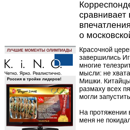
Корреспонд
сравнивает 
впечатлени
о московско
Красочной цере
ЛУЧШИЕ МОМЕНТЫ ОЛИМПИАДЫ
завершились Иг
многие телезри
мысли: не хват
Россия в тройке лидеров!
Мишки. Китайцы
размаху всех п
могли запустить
На протяжении 
меня не покида