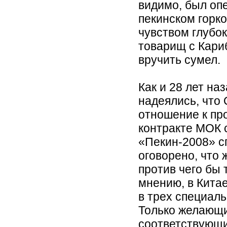
видимо, был оп
пекинском горк
чувством глубо
товарищ с Кари
вручить сумел.
Как и 28 лет на
надеялись, что
отношение к пр
контракте МОК 
«Пекин-2008» с
оговорено, что
против чего бы т
мнению, в Китае
в трех специал
Только желающ
соответствующи