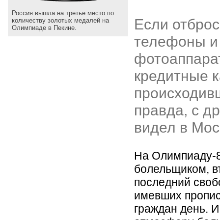
Россия вышла на третье место по
Если отбро
количеству золотых медалей на
Олимпиаде в Пекине.
телефоны и
фотоаппарат
кредитные к
происходивш
правда, с др
видел в Мос
На Олимпиаду-8
болельщиком, в
последний своб
имевших пропис
граждан день. И