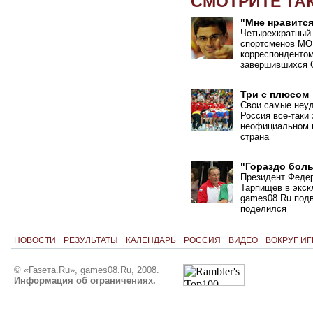
СМОТРИТЕ ТА
"Мне нравится
Четырехкратный 
спортсменов МО
корреспондентом
завершившихся 
Три с плюсом
Свои самые неуд
Россия все-таки
неофициальном к
страна
"Гораздо бол
Президент Феде
Тарпищев в экск
games08.Ru подв
поделился
НОВОСТИ
РЕЗУЛЬТАТЫ
КАЛЕНДАРЬ
РОССИЯ
ВИДЕО
ВОКРУГ ИГ
© «Газета.Ru», games08.Ru, 2008.
Информация об ограничениях.