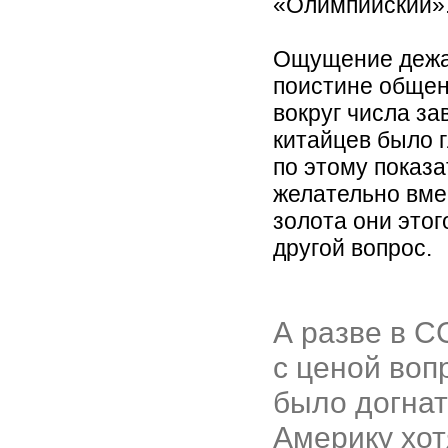
«Олимпийский»
Ощущение дежа-
поистине обще
вокруг числа з
китайцев было 
по этому показ
желательно вме
золота они этог
другой вопрос.
А разве в С
с ценой воп
было догнат
Америку хот