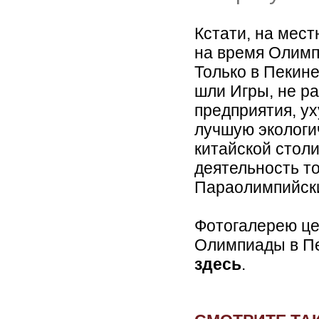
Кстати, на мес
на время Олимп
Только в Пекин
шли Игры, не р
предприятия, ух
лучшую экологи
китайской стол
деятельность т
Параолимпийски
Фотогалерею ц
Олимпиады в П
здесь
.