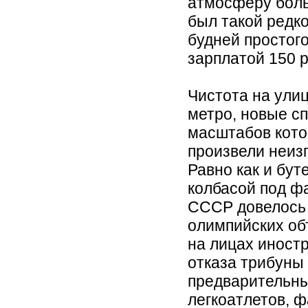
атмосферу боль
был такой редк
будней простого
зарплатой 150 р
Чистота на улиц
метро, новые с
масштабов кото
произвели неиз
Равно как и бу
колбасой под ф
СССР довелось 
олимпийских об
на лицах иност
отказа трибуны
предварительны
легкоатлетов, 