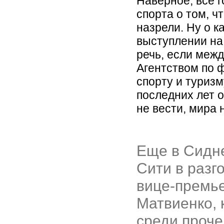
Наверное, все 
спорта о том, 
назрели. Ну о 
выступлении на
речь, если меж
Агентством по ф
спорту и туриз
последних лет 
не вести, мира 
Еще в Сидне
Сити в разг
вице-премь
Матвиенко,
среди проче