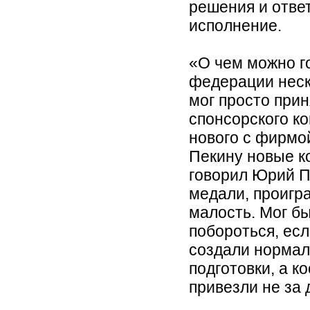
решения и отве
исполнение.
«О чем можно го
федерации неск
мог просто при
спонсорского к
нового с фирмо
Пекину новые к
говорил Юрий П
медали, проигр
малость. Мог б
побороться, есл
создали нормал
подготовки, а к
привезли не за 