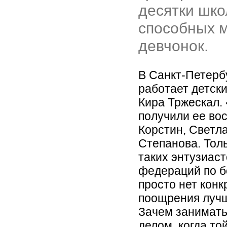
десятки шко
способных 
девчонок.
В Санкт-Петерб
работает детски
Кира Тржескал.
получили ее во
Корстин, Светл
Степанова. Толь
таких энтузиаст
федераций по б
просто нет кон
поощрения лучш
Зачем занимать
делом, когда т