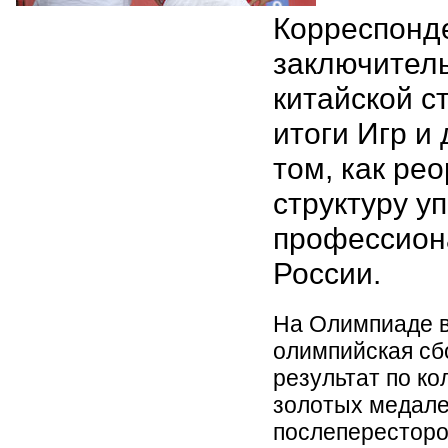
Корреспонд
заключител
китайской с
итоги Игр и
том, как ре
структуру у
профессион
России.
На Олимпиаде в
олимпийская сб
результат по к
золотых медале
послепересторо