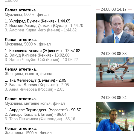
2:58.06
—
24.08.08 14:17
—
Легкая атлетика.
Мужчины, 800 м, финал
1. Уилфред Бунгей (Кения) - 1:44.65
2. Исмаил Ахмед Исмаил (Судан) - 1:44.70
3. Алфред Кирва Йего (Кения) - 1:44.82
Легкая атлетика.
Мужчины, 5000 м, финал
1. Кенениша Бекели (Эфиопия) - 12:57.82
—
24.08.08 08:33
—
2. Элиуд Кипчоге (Кения) - 13:02.80
3. Эдвин Черуйет Сой (Кения) - 13:06.22
Легкая атлетика.
Женщины, высота, финал
1. Тиа Хеллебаут (Бельгия) - 2,05
2. Бланка Власич (Хорватия) - 2,05
3. Анна Чичерова (Россия) - 2,03
—
24.08.08 08:24
—
Легкая атлетика.
Мужчины, метание копья, финал
1. Анрдеас Теркилдсен (Норвегия) - 90,57
2. Айнарс Коваль (Латвия) - 86,64
3. Теро Пяткамаки (Финляндия) - 86,16
Легкая атлетика.
Женщины, 1500 м, финал