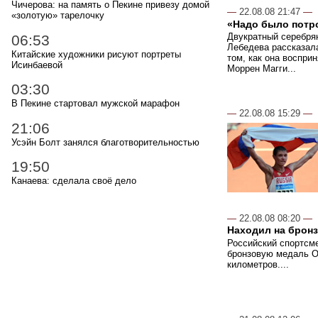
Чичерова: на память о Пекине привезу домой
—
22.08.08 21:47
—
«золотую» тарелочку
«Надо было потр
Двукратный серебря
06:53
Лебедева рассказал
Китайские художники рисуют портреты
том, как она воспри
Исинбаевой
Моррен Магги...
03:30
В Пекине стартовал мужской марафон
—
22.08.08 15:29
—
21:06
Усэйн Болт занялся благотворительностью
19:50
Канаева: сделала своё дело
—
22.08.08 08:20
—
Находил на бронз
Российский спортсм
бронзовую медаль О
километров....