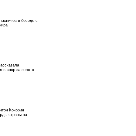
лахничев в беседе с
нира
рассказала
 в спор за золото
нтон Кокорин
орды страны на