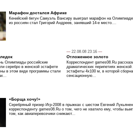
Марафон достался Африке
Кенийский бегун Самуэль Вансиру выиграл марафон на Олимпиаде
из россиян стал Григорий Андреев, занявший 14-е место....
—
22.08.08 23:16
—
следок
Отложенное золото
нь Олимпиады российские
Корреспондент games08.Ru рассказ
ли серебро в женской эстафете
драматических перипетиях женской 
ины в этом виде программы стали
эстафеты 4х100 м, в которой сборн
х...
сенсационную...
«Борща хочу!»
Серебряный призер Игр-2008 в прыжках с шестом Евгений Лукьянен
корреспонденту games08.Ru о том, чего не хватило ему, чтобы выиг
том, как авиаперевозчики снижают...