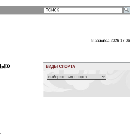
8 àâãóñòà 2026 17:06
ны»
ВИДЫ СПОРТА
.