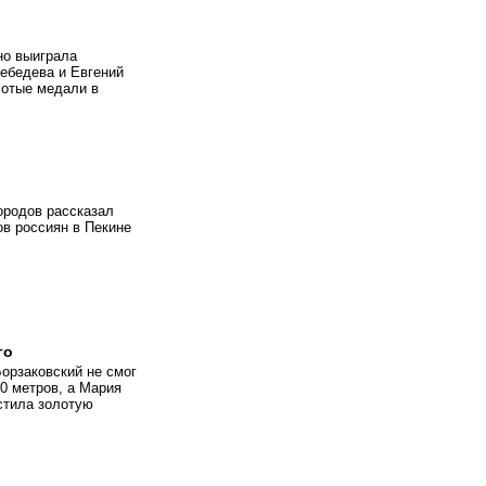
но выиграла
Лебедева и Евгений
лотые медали в
ородов рассказал
ов россиян в Пекине
го
рзаковский не смог
0 метров, а Мария
стила золотую