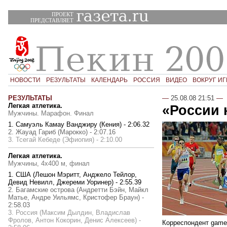
ПРОЕКТ
ПРЕДСТАВЛЯЕТ
НОВОСТИ
РЕЗУЛЬТАТЫ
КАЛЕНДАРЬ
РОССИЯ
ВИДЕО
ВОКРУГ ИГ
РЕЗУЛЬТАТЫ
—
25.08.08 21:51
—
Легкая атлетика.
«России 
Мужчины. Марафон. Финал
1. Самуэль Камау Ванджиру (Кения) - 2:06.32
2. Жауад Гариб (Марокко) - 2:07.16
3. Тсегай Кебеде (Эфиопия) - 2:10.00
Легкая атлетика.
Мужчины, 4х400 м, финал
1. США (Лешон Мэритт, Анджело Тейлор,
Девид Невилл, Джереми Уоринер) - 2:55.39
2. Багамские острова (Андретти Бэйн, Майкл
Матье, Андре Уильямс, Кристофер Браун) -
2:58.03
3. Россия (Максим Дылдин, Владислав
Фролов, Антон Кокорин, Денис Алексеев) -
Корреспондент game