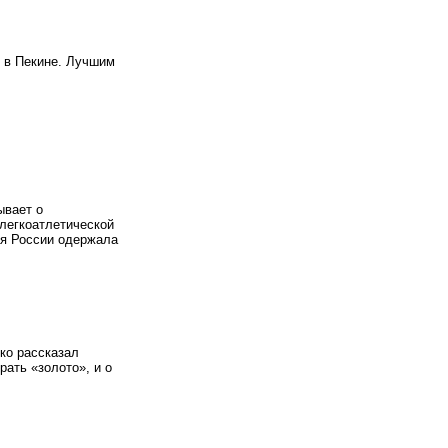
 в Пекине. Лучшим
ывает о
легкоатлетической
ая России одержала
ко рассказал
рать «золото», и о