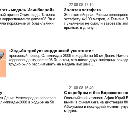
—
22.08.08 17:19
—
огать медаль Исинбаевой»
Золотая эстафета
ный призер Олимпиады Татьяна
Женская сборная России сенсацион
а корреспонденту games08.Ru о
эстафету 4х100 метров, а Татьяна 
няла поражение от бразильянки
Лукьяненко не смогли завоевать зо
прыжках в длину...
«Ходьба требует мордовской упертости»
Бронзовый призер Олимпиады-2008 в ходьбе на 50 км Денис Нижег
корреспонденту games08.Ru о том, что после двух победных заход
трудно было рассчитывать на медаль высшей...
—
21.08.08 16:40
—
у
С серебром и без Борзаковско
ен Денис Нижегородов завоевал
Олимпийский чемпион Афин Юрий Бо
лимпиады-2008 в ходьбе на 50
выйти в финал бега на дистанции 80
Абакумова в последний момент упу
медаль...