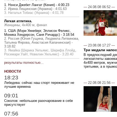
1. Нэнси Джебет Лангат (Кения) - 4:00.23
—
24.08.08 06:52
—
2. Ирина Лещинская (Украина) - 4:01.63
3. Наталья Тобиас (Украина) - 4:01.78
Легкая атлетика.
Женщины, 4х400 м, финал
1. США (Мэри Уинеберг, Эллисон Феликс,
Моника Хендерсон, Саня Ричардс) - 3:18.54
2. Россия (Юлия Гущина, Людмила Литвинова,
Татьяна Фирова, Анастасия Капачинская) -
—
23.08.08 17:27
—
3:18.82
Три медали напо
3. Ямайка (Шерика Уильямс, Шерифа Ллойд,
Росемари Уайт, Новелин Уильямс) - 3:20.40
В предпоследний де
легкоатлеты завоева
результаты полностью...
4х400 метров, мужч
третьими, а в прыжка
НОВОСТИ
18:23
Лебедева: сейчас наш спорт переживает не
—
22.08.08 21:56
—
лучшие времена
09:01
Соколов: небольшое разочарование в себе
присутствует
07:56