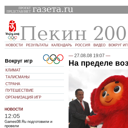
ПРОЕКТ
ПРЕДСТАВЛЯЕТ
НОВОСТИ
РЕЗУЛЬТАТЫ
КАЛЕНДАРЬ
РОССИЯ
ВИДЕО
ВОКРУГ ИГ
—
27.08.08 19:07
—
Вокруг игр
На пределе во
КЛИМАТ
ТАЛИСМАНЫ
СТРАНА
ПУТЕШЕСТВИЕ
ОРГАНИЗАЦИЯ ИГР
НОВОСТИ
12:05
Games08.Ru подготовили и
провели