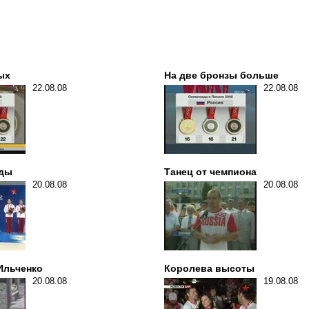
ых
На две бронзы больше
22.08.08
22.08.08
оды
Танец от чемпиона
20.08.08
20.08.08
 Ильченко
Королева высоты
20.08.08
19.08.08