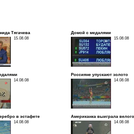
нида Тягачева
Домой с медалями
15.08.08
15.08.08
медалями
Россияне упускают золото
14.08.08
14.08.08
еребро в эстафете
Американка выиграла велого
14.08.08
14.08.08