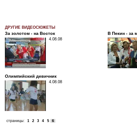
ДРУГИЕ ВИДЕОСЮЖЕТЫ
За золотом - на Восток
В Пекин - за
4.08.08
Олимпийский девичник
4.08.08
страницы:
1
2
3
4
5
6