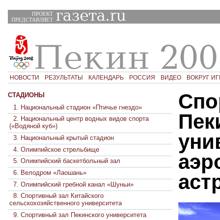
ПРОЕКТ
ПРЕДСТАВЛЯЕТ
НОВОСТИ
РЕЗУЛЬТАТЫ
КАЛЕНДАРЬ
РОССИЯ
ВИДЕО
ВОКРУГ ИГ
Спо
СТАДИОНЫ
1. Национальный стадион «Птичье гнездо»
Пек
2. Национальный центр водных видов спорта
(«Водяной куб»)
уни
3. Национальный крытый стадион
4. Олимпийское стрельбище
аэр
5. Олимпийский баскетбольный зал
6. Велодром «Лаошань»
аст
7. Олимпийский гребной канал «Шуньи»
8. Спортивный зал Китайского
сельскохозяйственного университета
9. Спортивный зал Пекинского университета