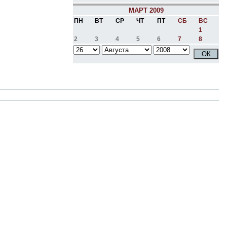
МАРТ 2009
ПН
ВТ
СР
ЧТ
ПТ
СБ
ВС
1
2
3
4
5
6
7
8