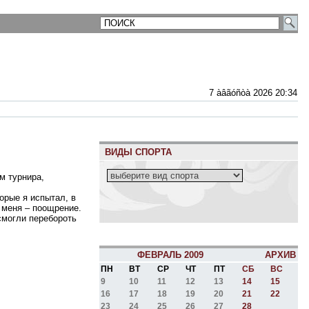
7 àâãóñòà 2026 20:34
ВИДЫ СПОРТА
м турнира,
орые я испытал, в
 меня – поощрение.
смогли перебороть
ФЕВРАЛЬ 2009
АРХИВ
ПН
ВТ
СР
ЧТ
ПТ
СБ
ВС
9
10
11
12
13
14
15
16
17
18
19
20
21
22
23
24
25
26
27
28