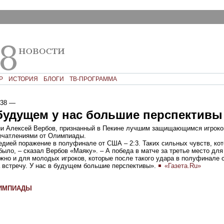
Р
ИСТОРИЯ
БЛОГИ
ТВ-ПРОГРАММА
:38
—
будущем у нас большие перспективы
ии Алексей Вербов, признанный в Пекине лучшим защищающимся игроко
ечатлениями от Олимпиады.
едией поражение в полуфинале от США – 2:3. Таких сильных чувств, кот
было, – сказал Вербов «Маяку». – А победа в матче за третье место для
жно и для молодых игроков, которые после такого удара в полуфинале 
а встречу. У нас в будущем большие перспективы».
«Газета.Ru»
ЛИМПИАДЫ