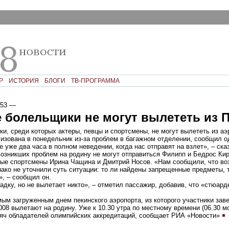
Р
ИСТОРИЯ
БЛОГИ
ТВ-ПРОГРАММА
:53
—
 болельщики не могут вылететь из 
и, среди которых актеры, певцы и спортсмены, не могут вылететь из аэ
лизована в понедельник из-за проблем в багажном отделении, сообщил о
 уже два часа в полном неведении, когда нас отправят на взлет», – ска
 возникших проблем на родину не могут отправиться Филипп и Бедрос Ки
ные спортсмены Ирина Чащина и Дмитрий Носов. «Нам сообщили, что во
нако не уточнили суть ситуации: то ли найдены запрещенные предметы, 
», – сообщил он.
дку, но не вылетает никто», – отметил пассажир, добавив, что «стюар
ым загруженным днем пекинского аэропорта, из которого участники за
08 вылетают на родину. Уже к 10.30 утра по местному времени (06.30 мс
сяч обладателей олимпийских аккредитаций, сообщает РИА «Новости»