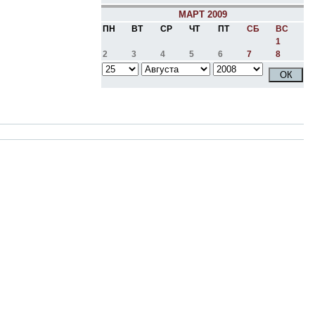
МАРТ 2009
ПН
ВТ
СР
ЧТ
ПТ
СБ
ВС
1
2
3
4
5
6
7
8