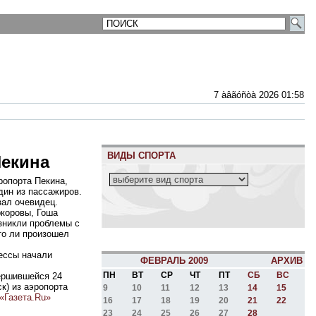
7 àâãóñòà 2026 01:58
ВИДЫ СПОРТА
Пекина
ропорта Пекина,
дин из пассажиров.
зал очевидец.
ркоровы, Гоша
зникли проблемы с
то ли произошел
дессы начали
ФЕВРАЛЬ 2009
АРХИВ
ПН
ВТ
СР
ЧТ
ПТ
СБ
ВС
вершившейся 24
к) из аэропорта
9
10
11
12
13
14
15
«Газета.Ru»
16
17
18
19
20
21
22
23
24
25
26
27
28