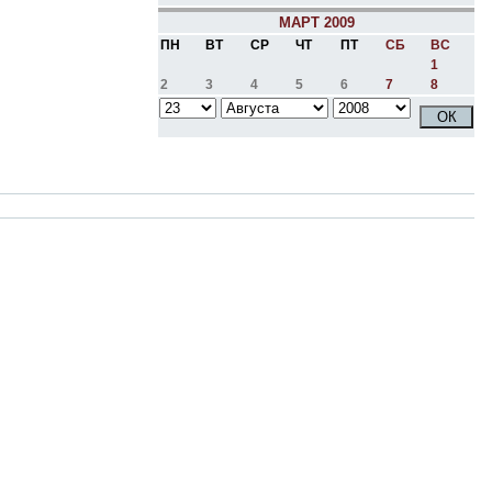
МАРТ 2009
ПН
ВТ
СР
ЧТ
ПТ
СБ
ВС
1
2
3
4
5
6
7
8