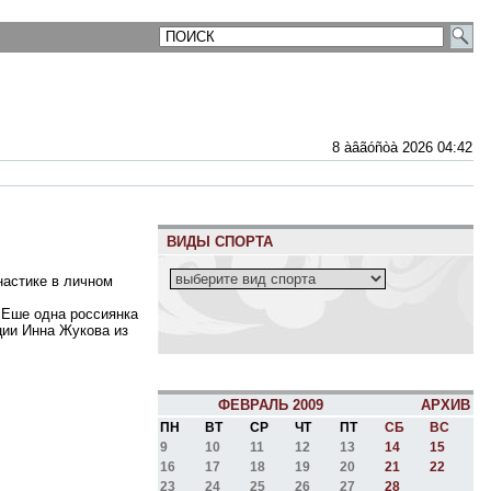
8 àâãóñòà 2026 04:42
ВИДЫ СПОРТА
настике в личном
 Еше одна россиянка
ции Инна Жукова из
ФЕВРАЛЬ 2009
АРХИВ
ПН
ВТ
СР
ЧТ
ПТ
СБ
ВС
9
10
11
12
13
14
15
16
17
18
19
20
21
22
23
24
25
26
27
28