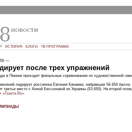
Р
ИСТОРИЯ
БЛОГИ
ТВ-ПРОГРАММА
:50
—
дирует после трех упражнений
аде в Пекине проходят финальные соревнования по художественной гим
ажнений лидирует россиянка Евгения Канаева, набравшая 56.650 балла.
т третье место с Анной Бессоновой из Украины (53.650). На второй пози
«Газета.Ru»
ЛИМПИАДЫ