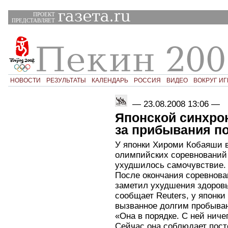
ПРОЕКТ
ПРЕДСТАВЛЯЕТ
НОВОСТИ
РЕЗУЛЬТАТЫ
КАЛЕНДАРЬ
РОССИЯ
ВИДЕО
ВОКРУГ ИГ
—
23.08.2008 13:06
—
Японской синхрон
за прибывания п
У японки Хироми Кобаяши в
олимпийских соревнований
ухудшилось самочувствие.
После окончания соревнов
заметил ухудшения здоровь
сообщает Reuters, у японк
вызванное долгим пробыва
«Она в порядке. С ней ниче
Сейчас она соблюдает пост