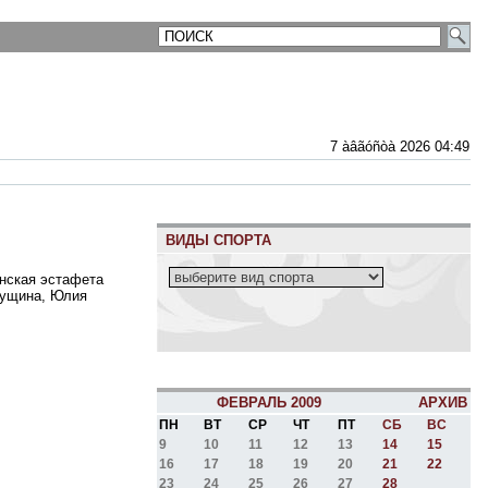
7 àâãóñòà 2026 04:49
ВИДЫ СПОРТА
м
енская эстафета
Гущина, Юлия
ФЕВРАЛЬ 2009
АРХИВ
ПН
ВТ
СР
ЧТ
ПТ
СБ
ВС
9
10
11
12
13
14
15
16
17
18
19
20
21
22
23
24
25
26
27
28