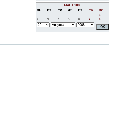
МАРТ 2009
ПН
ВТ
СР
ЧТ
ПТ
СБ
ВС
1
2
3
4
5
6
7
8