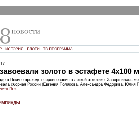
Р
ИСТОРИЯ
БЛОГИ
ТВ-ПРОГРАММА
:17
—
завоевали золото в эстафетe 4x100 
де в Пекине проходят соревнования в легкой атлетике. Завершилась ж
оевала сборная России (Евгения Полякова, Александра Федорива, Юлия 
зета.Ru»
ЛИМПИАДЫ