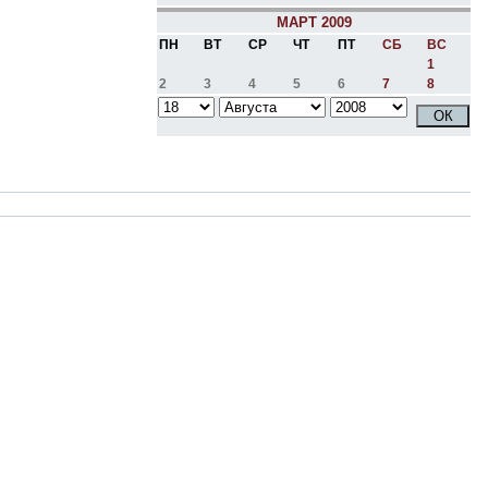
МАРТ 2009
ПН
ВТ
СР
ЧТ
ПТ
СБ
ВС
1
2
3
4
5
6
7
8