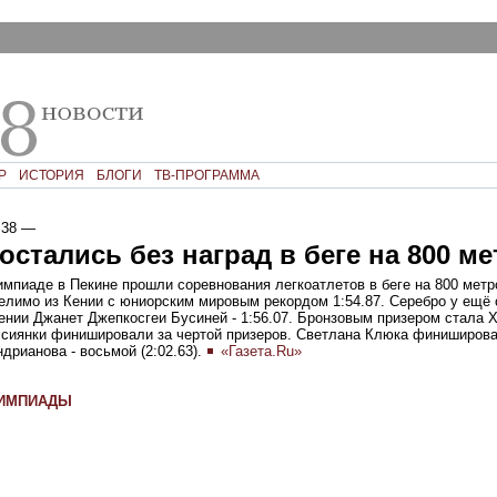
Р
ИСТОРИЯ
БЛОГИ
ТВ-ПРОГРАММА
:38
—
остались без наград в беге на 800 м
мпиаде в Пекине прошли соревнования легкоатлетов в беге на 800 мет
лимо из Кении с юниорским мировым рекордом 1:54.87. Серебро у ещё 
нии Джанет Джепкосгеи Бусиней - 1:56.07. Бронзовым призером стала 
оссиянки финишировали за чертой призеров. Светлана Клюка финиширов
Андрианова - восьмой (2:02.63).
«Газета.Ru»
ЛИМПИАДЫ