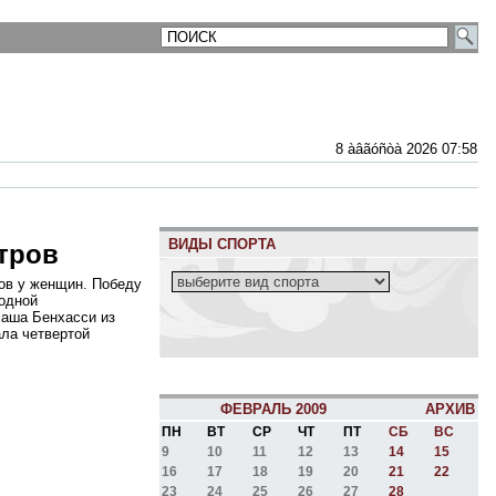
8 àâãóñòà 2026 07:58
ВИДЫ СПОРТА
етров
ров у женщин. Победу
одной
Хаша Бенхасси из
ала четвертой
ФЕВРАЛЬ 2009
АРХИВ
ПН
ВТ
СР
ЧТ
ПТ
СБ
ВС
9
10
11
12
13
14
15
16
17
18
19
20
21
22
23
24
25
26
27
28