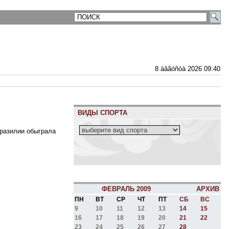
8 àâãóñòà 2026 09:40
ВИДЫ СПОРТА
Бразилии обыграла
ФЕВРАЛЬ 2009
АРХИВ
ПН
ВТ
СР
ЧТ
ПТ
СБ
ВС
9
10
11
12
13
14
15
16
17
18
19
20
21
22
23
24
25
26
27
28