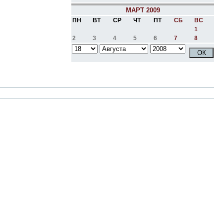
МАРТ 2009
ПН
ВТ
СР
ЧТ
ПТ
СБ
ВС
1
2
3
4
5
6
7
8