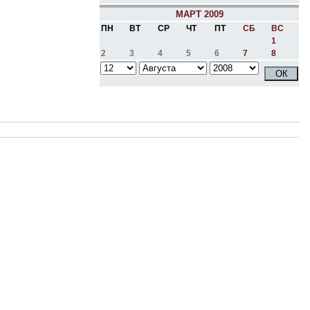
МАРТ 2009
ПН
ВТ
СР
ЧТ
ПТ
СБ
ВС
1
2
3
4
5
6
7
8