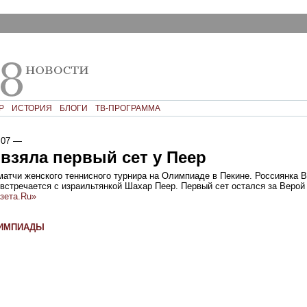
Р
ИСТОРИЯ
БЛОГИ
ТВ-ПРОГРАММА
:07
—
взяла первый сет у Пеер
матчи женского теннисного турнира на Олимпиаде в Пекине. Россиянка 
 встречается с израильтянкой Шахар Пеер. Первый сет остался за Верой -
зета.Ru»
ЛИМПИАДЫ