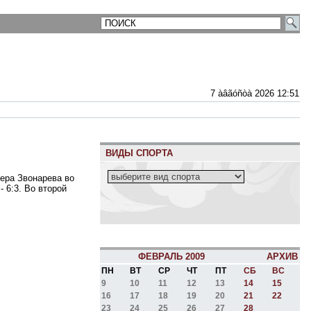
7 àâãóñòà 2026 12:51
ВИДЫ СПОРТА
Вера Звонарева во
 6:3. Во второй
ФЕВРАЛЬ 2009
АРХИВ
ПН
ВТ
СР
ЧТ
ПТ
СБ
ВС
9
10
11
12
13
14
15
16
17
18
19
20
21
22
23
24
25
26
27
28