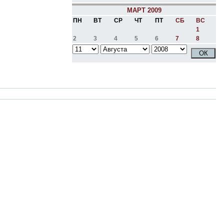
МАРТ 2009
ПН
ВТ
СР
ЧТ
ПТ
СБ
ВС
1
2
3
4
5
6
7
8