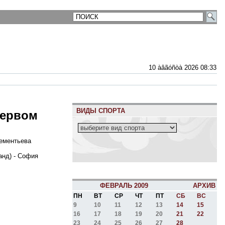
10 àâãóñòà 2026 08:33
ВИДЫ СПОРТА
первом
Дементьева
анд) - София
ФЕВРАЛЬ 2009
АРХИВ
ПН
ВТ
СР
ЧТ
ПТ
СБ
ВС
9
10
11
12
13
14
15
16
17
18
19
20
21
22
23
24
25
26
27
28