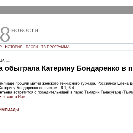
Р
ИСТОРИЯ
БЛОГИ
ТВ-ПРОГРАММА
:46
—
а обыграла Катерину Бондаренко в 
импиаде прошли матчи женского теннисного турнира. Россиянка Елена 
атерину Бондаренко со счетом - 6:1, 6:4.
нтьева встретится с победительницей в паре: Тамарин Танасугард (Таил
«Газета.Ru»
ЛИМПИАДЫ