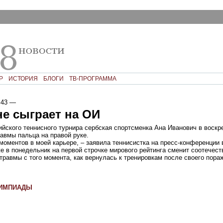
Р
ИСТОРИЯ
БЛОГИ
ТВ-ПРОГРАММА
:43
—
е сыграет на ОИ
йского теннисного турнира сербская спортсменка Ана Иванович в воскр
равмы пальца на правой руке.
моментов в моей карьере, – заявила теннисистка на пресс-конференции 
е в понедельник на первой строчке мирового рейтинга сменит соотечес
 травмы с того момента, как вернулась к тренировкам после своего пора
ЛИМПИАДЫ