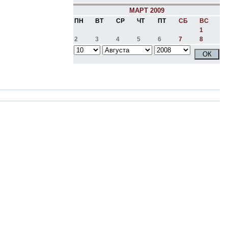
МАРТ 2009
ПН
ВТ
СР
ЧТ
ПТ
СБ
ВС
1
2
3
4
5
6
7
8