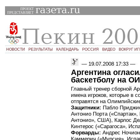
ПРОЕКТ
ПРЕДСТАВЛЯЕТ
НОВОСТИ
РЕЗУЛЬТАТЫ
КАЛЕНДАРЬ
РОССИЯ
ВИДЕО
ВОКРУГ ИГ
—
19.07.2008 17:33
—
Аргентина огласи
баскетболу на ОИ
Главный тренер сборной А
имена игроков, которые в 
отправятся на Олимпийские
Защитники:
Пабло Приджио
Антонио Порта («Спартак»,
Антонио», США), Карлос Де
Кинтерос («Сарагоса», Испа
Форварды:
Андрес Ночиони
Каммерич («Мурсия», Испан