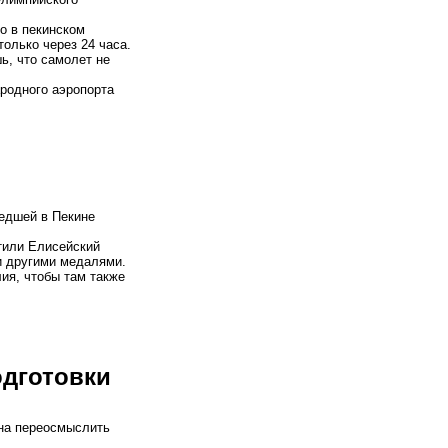
о в пекинском
только через 24 часа.
ь, что самолет не
ародного аэропорта
едшей в Пекине
етили Елисейский
и другими медалями.
ия, чтобы там также
одготовки
жна переосмыслить