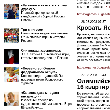
«Птичье гнездо». Си
«Ну зачем мне ехать к этому
земля и человек».
«
дураку?»
Главный тренер женской
https://games08.gazet
гандбольной сборной России
Евгений...
—
28.08.2008 07:37
—
Кровать Яо
Три с плюсом
Свои самые неудачные летние
Кровать, на которой 
Олимпийские игры в истории
лот станет одним из 
Россия...
миллионов предметов
Длина кровати Яо Мин
на заказ. Кроме того
Олимпиада завершилась
электрические лампо
XXIX летние Олимпийские игры,
элементы спортивной 
которые проводились в Пекине,...
от него составит €10
https://games08.gazet
«Первенство Южного
федерального округа»
—
27.08.2008 15:43
—
Корреспондент games08.Ru
подводит итоги борцовского
Олимпийск
турнира...
16 квартир 
«Канаева даже мне дает
Во вторник, 26 авгус
инструкции»
торжественная церемо
Известный тренер по
этой страны впервые
художественной гимнастике Вера
(весовая категория до
Штельбаумс...
«Торжественная цере