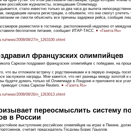
также российские журналисты, освещавшие Олимпиаду.
адывается, стало известно только за два часа до вылета непосредственн
м, ожидавшим начала регистрации, о объявили, что они смогут улететь 
омпании не смогли объяснить все причины задержки рейса, сообщив лиш
ассажиров разместили в гостинице, расположенной недалеко от междун
оставили бесплатное питание, сообщает ИТАР-ТАСС.
«Газета.Ru»
a.ru/news/2008/08/27/n_1263100.shtml
оздравил французских олимпийцев
икола Саркози поздравил французских олимпийцев с победами, на прош
то, что вы отложили встречу с родственниками и в первую очередь пос
се заслужили награды. Мне кажется, что нет разницы между золотой и 
вы будете думать только об Олимпиаде в Лондоне и приложите все усил
 приводит слова Саркози Reuters.
«Газета.Ru»
a.ru/news/2008/08/26/n_1263013.shtml
ризывает переосмыслить систему п
ов в России
 достойное выступление российских олимпийцев на играх в Пекине, дол
спортсменов, считает председатель Госдумы Борис Грызлов.