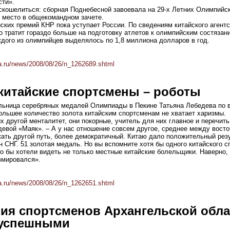
ти».
скошелиться: сборная Поднебесной завоевала на 29-х Летних Олимпийск
е место в общекомандном зачете.
ких премий КНР пока уступает России. По сведениям китайского агентс
о тратит гораздо больше на подготовку атлетов к олимпийским состязан
ждого из олимпийцев выделялось по 1,8 миллиона долларов в год.
a.ru/news/2008/08/26/n_1262689.shtml
 китайские спортсмены – роботы
льница серебряных медалей Олимпиады в Пекине Татьяна Лебедева по 
ольшее количество золота китайским спортсменам не хватает харизмы.
их другой менталитет, они покорные, учитель для них главное и перечить
евой «Маяк». – А у нас отношение совсем другое, среднее между вост
кать другой путь, более демократичный. Китаю дало положительный рез
н СНГ. 51 золотая медаль. Но вы вспомните хотя бы одного китайского с
го бы хотели видеть не только местные китайские болельщики. Наверно,
вмировался».
a.ru/news/2008/08/26/n_1262651.shtml
ия спортсменов Архангельской обла
 успешными