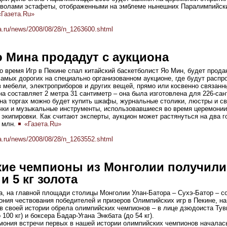
мволами эстафеты, отображенными на эмблеме нынешних Паралимпийских
Газета.Ru»
a.ru/news/2008/08/28/n_1263600.shtml
 Мина продадут с аукциона
во время Игр в Пекине спал китайский баскетболист Яо Мин, будет прода
самых дорогих на специально организованном аукционе, где будут распр
 мебели, электроприборов и других вещей, прямо или косвенно связанн
а составляет 2 метра 31 сантиметр – она была изготовлена для 226-сан
, на торгах можно будет купить шкафы, журнальные столики, люстры и с
чки и музыкальные инструменты, использовавшиеся во время церемонии 
экипировки. Как считают эксперты, аукцион может растянуться на два г
0 млн.
«Газета.Ru»
a.ru/news/2008/08/28/n_1263552.shtml
ие чемпионы из Монголии получили 
и 5 кг золота
та, на главной площади столицы Монголии Улан-Батора – Сухэ-Батор – с
ния чествования победителей и призеров Олимпийских игр в Пекине, на
 в своей истории обрела олимпийских чемпионов – в лице дзюдоиста Ту
 100 кг) и боксера Бадар-Угана Энкбата (до 54 кг).
мония встречи первых в нашей истории олимпийских чемпионов началас