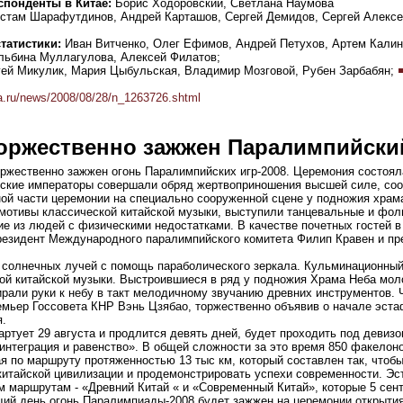
спонденты в Китае:
Борис Ходоровский, Светлана Наумова
стам Шарафутдинов, Андрей Карташов, Сергей Демидов, Сергей Алексе
татистики:
Иван Витченко, Олег Ефимов, Андрей Петухов, Артем Калин
льбина Муллагулова, Алексей Филатов;
ей Микулик, Мария Цыбульская, Владимир Мозговой, Рубен Зарбабян;
a.ru/news/2008/08/28/n_1263726.shtml
торжественно зажжен Паралимпийски
оржественно зажжен огонь Паралимпийских игр-2008. Церемония состоял
айские императоры совершали обряд жертвоприношения высшей силе, с
ой части церемонии на специально сооруженной сцене у подножия храм
 мотивы классической китайской музыки, выступили танцевальные и фо
е из людей с физическими недостатками. В качестве почетных гостей в
резидент Международного паралимпийского комитета Филип Кравен и пр
 солнечных лучей с помощь параболического зеркала. Кульминационны
ной китайской музыки. Выстроившиеся в ряд у подножия Храма Неба мо
рали руки к небу в такт мелодичному звучанию древних инструментов. 
ремьер Госсовета КНР Вэнь Цзябао, торжественно объявив о начале эст
я.
артует 29 августа и продлится девять дней, будет проходить под девиз
интеграция и равенство». В общей сложности за это время 850 факелон
ая по маршруту протяженностью 13 тыс км, который составлен так, чтобы
китайской цивилизации и продемонстрировать успехи современности. Эс
 маршрутам - «Древний Китай « и «Современный Китай», которые 5 сен
щий день огонь Паралимпиады-2008 будет зажжен на церемонии открытия