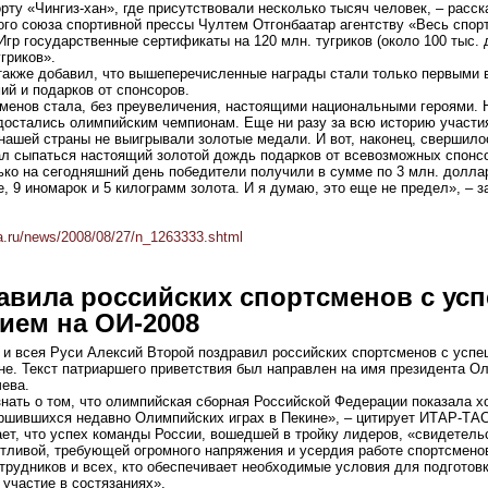
ту «Чингиз-хан», где присутствовали несколько тысяч человек, – расск
го союза спортивной прессы Чултем Отгонбаатар агентству «Весь спорт
гр государственные сертификаты на 120 млн. тугриков (около 100 тыс. 
гриков».
также добавил, что вышеперечисленные награды стали только первыми 
й и подарков от спонсоров.
менов стала, без преувеличения, настоящими национальными героями. Н
достались олимпийским чемпионам. Еще ни разу за всю историю участи
нашей страны не выигрывали золотые медали. И вот, наконец, свершило
ал сыпаться настоящий золотой дождь подарков от всевозможных спонсо
ько на сегодняшний день победители получили в сумме по 3 млн. долла
е, 9 иномарок и 5 килограмм золота. И я думаю, это еще не предел», – з
a.ru/news/2008/08/27/n_1263333.shtml
авила российских спортсменов с у
ием на ОИ-2008
 и всея Руси Алексий Второй поздравил российских спортсменов с усп
не. Текст патриаршего приветствия был направлен на имя президента О
чева.
нать о том, что олимпийская сборная Российской Федерации показала х
ершившихся недавно Олимпийских играх в Пекине», – цитирует ИТАР-ТАС
ет, что успех команды России, вошедшей в тройку лидеров, «свидетель
тливой, требующей огромного напряжения и усердия работе спортсменов
рудников и всех, кто обеспечивает необходимые условия для подготов
участие в состязаниях».