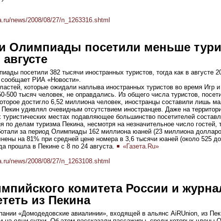
a.ru/news/2008/08/27/n_1263316.shtml
ни Олимпиады посетили меньше тури
 августе
иады посетили 382 тысячи иностранных туристов, тогда как в августе 2
, сообщает РИА «Новости».
ластей, которые ожидали наплыва иностранных туристов во время Игр и
50-500 тысяч человек, не оправдались. Из общего числа туристов, посет
оторое достигло 6,52 миллиона человек, иностранцы составили лишь м
Пекин удивлял очевидным отсутствием иностранцев. Даже на территор
х туристических местах подавляющее большинство посетителей составл
 по делам туризма Пекина, несмотря на незначительное число гостей, 
ботали за период Олимпиады 162 миллиона юаней (23 миллиона долларо
нены на 81% при средней цене номера в 3,6 тысячи юаней (около 525 до
а прошла в Пекине с 8 по 24 августа.
«Газета.Ru»
a.ru/news/2008/08/27/n_1263108.shtml
мпийского комитета России и журна
теть из Пекина
пании «Домодедовские авиалинии», входящей в альянс AiRUnion, из Пек
м на одни сутки. Об этом рассказали пассажиры, среди которых члены 