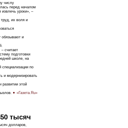
му числу
вилась перед началом
 извлечь уроки», –
труд, их воля и
воваться
у обязывают и
й.
 – считает
стему подготовки
редней школе, на
й специализации по
ть и модернизировать
и развитии этой
рызлов.
«Газета.Ru»
50 тысяч
ысяч долларов,