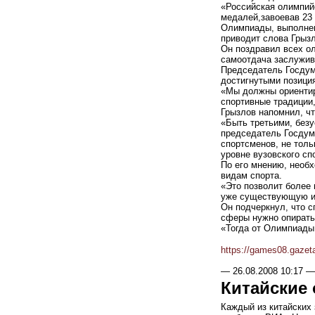
«Российская олимпий
медалей,завоевав 23 
Олимпиады, выполнена
приводит слова Грыз
Он поздравил всех ол
самоотдача заслужива
Председатель Госдум
достигнутыми позици
«Мы должны ориентиро
спортивные традиции
Грызлов напомнил, чт
«Быть третьими, безу
председатель Госдум
спортсменов, не толь
уровне вузовского сп
По его мнению, необ
видам спорта.
«Это позволит более
уже существующую ин
Он подчеркнул, что с
сферы нужно опирать
«Тогда от Олимпиады
https://games08.gazet
—
26.08.2008 10:17
—
Китайские
Каждый из китайских