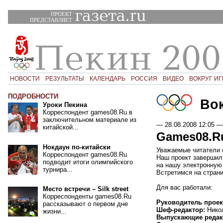
ПРОЕКТ
ПРЕДСТАВЛЯЕТ
НОВОСТИ
РЕЗУЛЬТАТЫ
КАЛЕНДАРЬ
РОССИЯ
ВИДЕО
ВОКРУГ ИГ
ПОДРОБНОСТИ
Вок
Уроки Пекина
Корреспондент games08.Ru в
заключительном материале из
—
28.08.2008 12:05
—
китайской...
Games08.R
Нокдаун по-китайски
Уважаемые читатели 
Корреспондент games08.Ru
Наш проект завершил 
подводит итоги олимпийского
на нашу электронную 
турнира...
Встретимся на страни
Для вас работали:
Место встречи – Silk street
Корреспонденты games08.Ru
Руководитель проек
рассказывают о первом дне
Шеф-редактор:
Нико
жизни...
Выпускающие редак