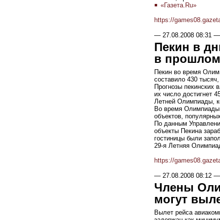
«Газета.Ru»
https://games08.gazet
—
27.08.2008 08:31
—
Пекин в д
в прошлом
Пекин во время Олимп
составило 430 тысяч
Прогнозы пекинских в
их число достигнет 4
Летней Олимпиады, к
Во время Олимпиады 
объектов, популярны
По данным Управления
объекты Пекина зара
гостиницы были запол
29-я Летняя Олимпиад
https://games08.gazet
—
27.08.2008 08:12
—
Члены Оли
могут выле
Вылет рейса авиаком
задержан как миниму