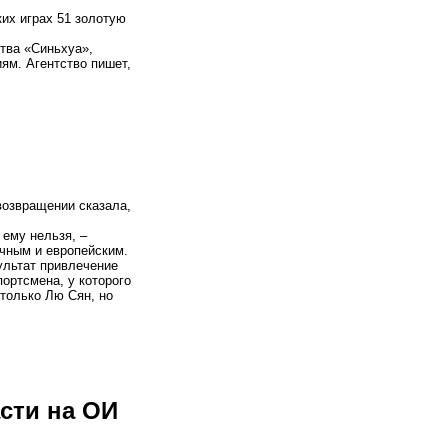
их играх 51 золотую
тва «Синьхуа»,
иям. Агентство пишет,
возвращении сказала,
 ему нельзя, –
очным и европейским.
ультат привлечение
портсмена, у которого
 только Лю Сян, но
сти на ОИ