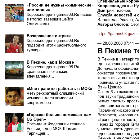
Специальные корре
«России не нужны «химические»
Корреспонденты:
Ру
чемпионы»
Дмитрий Тихонов;
Корреспондент games08.Ru нашел
Служба новостей и с
в итогах завершившейся
Владислав Усачев, А
Олимпиады...
Авторы блогов:
Серг
https://games08.gazet
Возвращение интриги
Корреспондент games08.Ru
—
28.08.2008 07:44
—
подводит итоги баскетбольного
В Пекине 
турнира...
В Пекине в четверг т
В Пекине, как в Москве
где в древности кит
Корреспондент games08.Ru
До начала официальн
сравнивает пекинские
оркестра прозвучали
впечатления...
коллективы, состоящи
принимали участие п
Вэнь Цзябао.
«Мне нравится работать в МОК»
Факел был зажжен от
Четырехкратный олимпийский
под звуки традицион
чемпион, член комиссии
белых платьях прости
спортсменов...
виде свитка зажег п
Паралимпийского огн
«Гораздо больше помешает нам
Эстафета, которая ст
US Open»
«Трансцендентность, 
Президент Федерации тенниса
через 11 городов Кит
России, член МОК Шамиль
уникальность древне
Тарпищев...
одновременно по двум
Пекине, а на следую