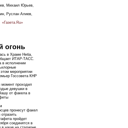
ев, Михаил Юрьев,
ин, Руслан Алиев,
«Газета.Ru»
й огонь
ась в Храме Неба,
ообщает ИТАР-ТАСС.
а в исполнении
льклорные
 этом мероприятии
емьер Госсовета КНР
й момент проходил
лодые девушки в
Чашу от факела в
афеты
ом
осцев пронесут факел
 отразить
тафета пройдет
тября соединятся в
 в чаше на стадионе