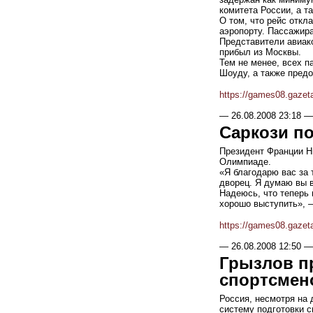
комитета России, а 
О том, что рейс откл
аэропорту. Пассажира
Представители авиак
прибыл из Москвы.
Тем не менее, всех п
Шоуду, а также пред
https://games08.gazet
—
26.08.2008 23:18
—
Саркози п
Президент Франции Н
Олимпиаде.
«Я благодарю вас за 
дворец. Я думаю вы в
Надеюсь, что теперь 
хорошо выступить», –
https://games08.gazet
—
26.08.2008 12:50
—
Грызлов п
спортсмен
Россия, несмотря на
систему подготовки 