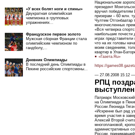
Национальном аэропор
президент Монгольско
«У всех болят ноги и спины»
вручил победителям И
Двукратная олимпийская
призерам – 60 млн. ту
чемпионка в групповых
Чултем Отгонбаатар 
упражнениях...
многочисленных преми
«Вся четверка спортс
наибольшие почести 
Французское первое золото
играх представители 
Мужская сборная Франции стала
что на их головы нач
олимпийским чемпионом по
моим сведениям, тол
гандболу,...
квартир в Улан-Батор
«Газета.Ru»
Дневник Олимпиады
В последний день Олимпиады в
https://games08.gazet
Пекине российские спортсмены...
—
27.08.2008 15:12
—
РПЦ поздр
выступлен
Патриарх Московский
на Олимпиаде в Пеки
России Леонида Тяга
«Искренне был рад уз
время участия в зав
Алексий Второй счита
многоплановой, кропо
административных сот
России, принимавшей 