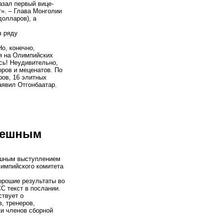
азал первый вице-
». – Глава Монголии
долларов), а
в ряду
о, конечно,
я на Олимпийских
сь! Неудивительно,
ров и меценатов. По
ров, 16 элитных
аявил Отгонбаатар.
спешным
ешным выступлением
лимпийского комитета
орошие результаты во
С текст в послании.
ствует о
, тренеров,
ки членов сборной