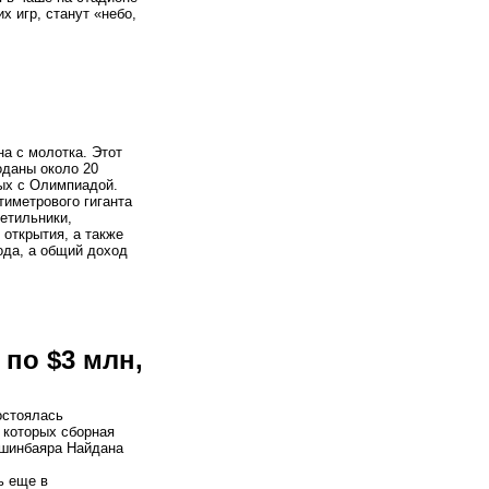
 игр, станут «небо,
на с молотка. Этот
оданы около 20
ых с Олимпиадой.
тиметрового гиганта
ветильники,
открытия, а также
ода, а общий доход
по $3 млн,
остоялась
 которых сборная
вшинбаяра Найдана
ь еще в