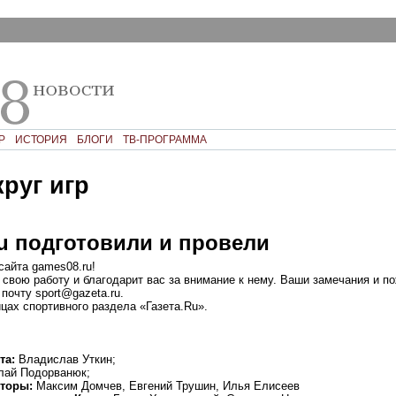
Р
ИСТОРИЯ
БЛОГИ
ТВ-ПРОГРАММА
руг игр
u подготовили и провели
сайта games08.ru!
свою работу и благодарит вас за внимание к нему. Ваши замечания и п
почту sport@gazeta.ru.
цах спортивного раздела «Газета.Ru».
та:
Владислав Уткин;
лай Подорванюк;
торы:
Максим Домчев, Евгений Трушин, Илья Елисеев