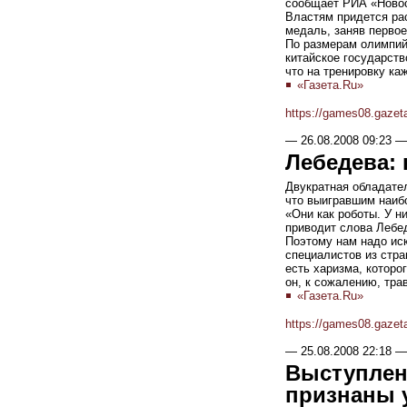
сообщает РИА «Новос
Властям придется ра
медаль, заняв перво
По размерам олимпийс
китайское государств
что на тренировку ка
«Газета.Ru»
https://games08.gazet
—
26.08.2008 09:23
—
Лебедева:
Двукратная обладате
что выигравшим наиб
«Они как роботы. У н
приводит слова Лебед
Поэтому нам надо ис
специалистов из стра
есть харизма, которо
он, к сожалению, тра
«Газета.Ru»
https://games08.gazet
—
25.08.2008 22:18
—
Выступлен
признаны