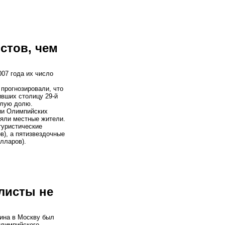
стов, чем
007 года их число
 прогнозировали, что
ивших столицу 29-й
алую долю.
ии Олимпийских
яли местные жители.
туристические
в), а пятизвездочные
лларов).
листы не
ина в Москву был
Олимпийского