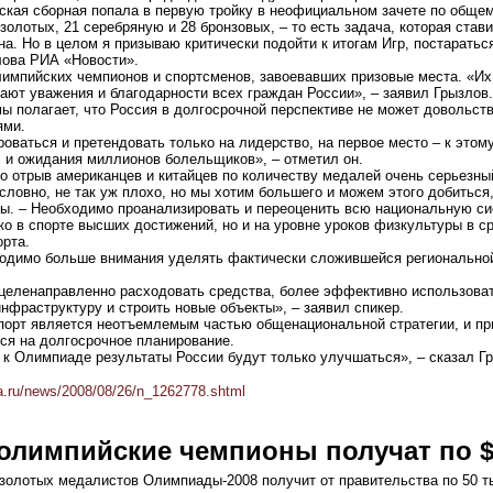
ская сборная попала в первую тройку в неофициальном зачете по обще
золотых, 21 серебряную и 28 бронзовых, – то есть задача, которая ста
. Но в целом я призываю критически подойти к итогам Игр, постараться
лова РИА «Новости».
импийских чемпионов и спортсменов, завоевавших призовые места. «Их 
ют уважения и благодарности всех граждан России», – заявил Грызлов.
ы полагает, что Россия в долгосрочной перспективе не может довольст
ями.
ваться и претендовать только на лидерство, на первое место – к этом
, и ожидания миллионов болельщиков», – отметил он.
о отрыв американцев и китайцев по количеству медалей очень серьезны
словно, не так уж плохо, но мы хотим большего и можем этого добиться,
ы. – Необходимо проанализировать и переоценить всю национальную си
ко в спорте высших достижений, но и на уровне уроков физкультуры в с
орта.
ходимо больше внимания уделять фактически сложившейся регионально
 целенаправленно расходовать средства, более эффективно использова
фраструктуру и строить новые объекты», – заявил спикер.
порт является неотъемлемым частью общенациональной стратегии, и пр
ся на долгосрочное планирование.
 к Олимпиаде результаты России будут только улучшаться», – сказал Г
a.ru/news/2008/08/26/n_1262778.shtml
 олимпийские чемпионы получат по $
 золотых медалистов Олимпиады-2008 получит от правительства по 50 т