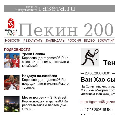
ПРОЕКТ
ПРЕДСТАВЛЯЕТ
НОВОСТИ
РЕЗУЛЬТАТЫ
КАЛЕНДАРЬ
РОССИЯ
ВИДЕО
ВОКРУГ ИГ
ПОДРОБНОСТИ
Уроки Пекина
Корреспондент games08.Ru в
Те
заключительном материале из
китайской...
—
23.08.2008 08:04
—
Нокдаун по-китайски
Ван Хао сы
Корреспондент games08.Ru
подводит итоги олимпийского
На Олимпийских игра
турнира...
Ма Линь обыграл соот
китайцем Ван Хао, к
Место встречи – Silk street
Корреспонденты games08.Ru
https://games08.gazet
рассказывают о первом дне
жизни...
—
17.08.2008 15:54
—