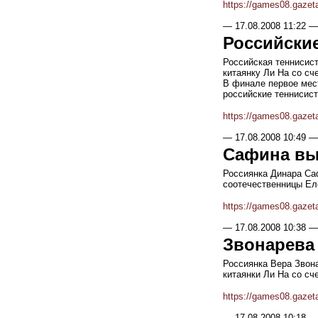
https://games08.gazet
—
17.08.2008 11:22
—
Российские
Российская теннисист
китаянку Ли На со сче
В финале первое мес
российские теннисист
https://games08.gazet
—
17.08.2008 10:49
—
Сафина вы
Россиянка Динара Са
соотечественницы Ел
https://games08.gazet
—
17.08.2008 10:38
—
Звонарева
Россиянка Вера Звона
китаянки Ли На со сч
https://games08.gazet
—
17.08.2008 10:18
—