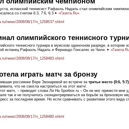
ал олимпийским чемпионом
вгуста, испанский теннисист Рафаэль Надаль стал олимпийским чемпион
салеса со счетом 6:3, 7:6, 6:3
«Газета.Ru»
a.ru/news/2008/08/17/n_1258537.shtml
инал олимпийского теннисного турн
ийского теннисного турнира в мужском одиночном разряде, в котором 
ой испанец Рафаэль Надаль и Фернандо Гонсалес из Чили.
«Газета.R
a.ru/news/2008/08/17/n_1258483.shtml
хотела играть матч за бронзу
пившая россиянке Вере Звонаревой во встрече за
третье место (0:6, 5:7)
аявила, что не смогла настроиться на этот матч/.
этот матч, – приводит слова Ли На Sporbox.ru – Он не мог принести мне 
ле так и не получилось сконцентрироваться на борьбе за бронзовую ме
ресс за последнее время. Но если сравнивать с развитием этого вида с
a.ru/news/2008/08/17/n_1258480.shtml