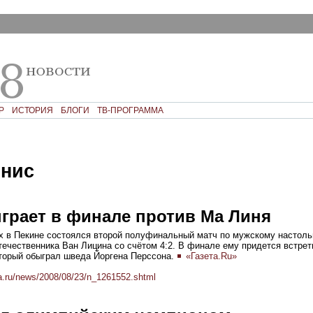
Р
ИСТОРИЯ
БЛОГИ
ТВ-ПРОГРАММА
ннис
грает в финале против Ма Линя
х в Пекине состоялся второй полуфинальный матч по мужскому настоль
ечественника Ван Лицина со счётом 4:2. В финале ему придется встрет
оторый обыграл шведа Йоргена Перссона.
«Газета.Ru»
a.ru/news/2008/08/23/n_1261552.shtml