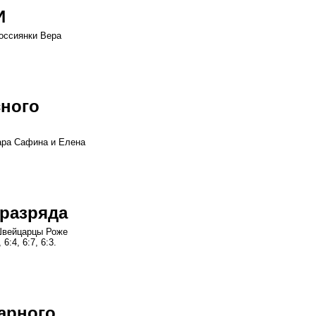
И
россиянки Вера
сного
ара Сафина и Елена
 разряда
 Швейцарцы Роже
:4, 6:7, 6:3.
арного