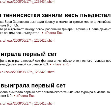
a.ru/news/2008/08/17/n_1258434.shtml
 теннисистки заняли весь пьедестал
ка Вера Звонарева выиграла бронзу в матче за третье место олимпийско
том 6:0, 7:5.
то разыгрывают между собой россиянки Динара Сафина и Елена Дементь
ки заняли весь пьедестал.
«Газета.Ru»
a.ru/news/2008/08/17/n_1258428.shtml
играла первый сет
фина выиграла первый сет финала олимпийского теннисного турнира про
ены Дементьевой со счетом 6:3.
«Газета.Ru»
a.ru/news/2008/08/17/n_1258420.shtml
 выиграла первый сет
рева выиграла первый сет олимпийского теннисного турнира в матче за 
етом 6:0.
«Газета.Ru»
a.ru/news/2008/08/17/n_1258416.shtml