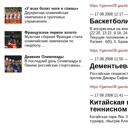
https://games08.gazet
«У всех болят ноги и спины»
Двукратная олимпийская
—
17.08.2008 12:17
—
чемпионка в групповых
Баскетбол
упражнениях...
В воскресенье на жен
Французское первое золото
(22:20, 13:22, 9:18, 24
Мужская сборная Франции стала
Текущее положение в г
олимпийским чемпионом по
Латвия - 6(5); 6. Браз
гандболу,...
https://games08.gazet
Дневник Олимпиады
—
17.08.2008 11:55
—
В последний день Олимпиады в
Дементьева
Пекине российские спортсмены...
Российская теннисист
против Динары Сафино
https://games08.gazet
—
17.08.2008 11:41
—
Китайская 
теннисном
Китайская пара Янь 
турнира, обыграв Але