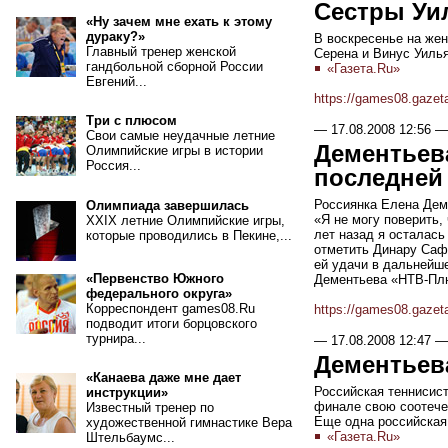
Сестры Уи
«Ну зачем мне ехать к этому
дураку?»
В воскресенье на же
Главный тренер женской
Серена и Винус Уилья
гандбольной сборной России
«Газета.Ru»
Евгений...
https://games08.gazet
Три с плюсом
—
17.08.2008 12:56
—
Свои самые неудачные летние
Дементьева
Олимпийские игры в истории
Россия...
последней
Россиянка Елена Дем
Олимпиада завершилась
«Я не могу поверить,
XXIX летние Олимпийские игры,
лет назад я осталась
которые проводились в Пекине,...
отметить Динару Сафи
ей удачи в дальнейше
«Первенство Южного
Дементьева «НТВ-Пл
федерального округа»
Корреспондент games08.Ru
https://games08.gazet
подводит итоги борцовского
турнира...
—
17.08.2008 12:47
—
Дементьев
«Канаева даже мне дает
Российская теннисис
инструкции»
финале свою соотечес
Известный тренер по
Еще одна российская
художественной гимнастике Вера
«Газета.Ru»
Штельбаумс...