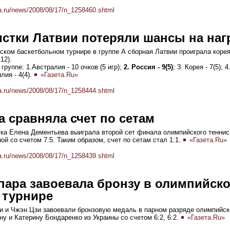
a.ru/news/2008/08/17/n_1258460.shtml
истки Латвии потеряли шансы на на
ском баскетбольном турнире в группе А сборная Латвии проиграла корея
:12).
руппе: 1.Австралия - 10 очков (5 игр);
2. Россия - 9(5)
; 3. Корея - 7(5); 
илия - 4(4).
«Газета.Ru»
a.ru/news/2008/08/17/n_1258444.shtml
 сравняла счет по сетам
ка Елена Дементьева выиграла второй сет финала олимпийского теннис
й со счетом 7:5. Таким образом, счет по сетам стал 1:1.
«Газета.Ru»
a.ru/news/2008/08/17/n_1258439.shtml
пара завоевала бронзу в олимпийск
 турнире
Зи и Чжэн Цзи завоевали бронзовую медаль в парном разряде олимпийск
ну и Катерину Бондаренко из Украины со счетом 6:2, 6:2.
«Газета.Ru»