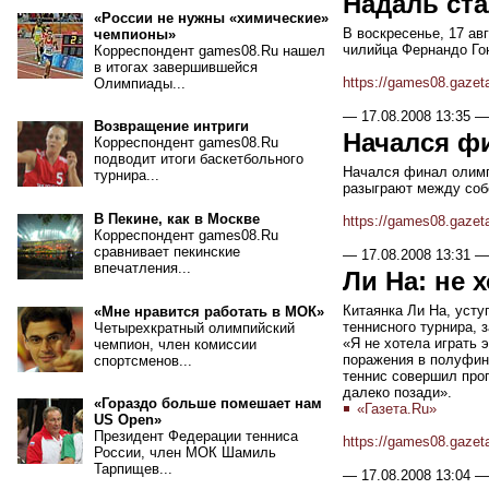
Надаль ст
«России не нужны «химические»
В воскресенье, 17 а
чемпионы»
чилийца Фернандо Гон
Корреспондент games08.Ru нашел
в итогах завершившейся
https://games08.gazet
Олимпиады...
—
17.08.2008 13:35
—
Возвращение интриги
Начался ф
Корреспондент games08.Ru
подводит итоги баскетбольного
Начался финал олимп
турнира...
разыграют между соб
В Пекине, как в Москве
https://games08.gazet
Корреспондент games08.Ru
сравнивает пекинские
—
17.08.2008 13:31
—
впечатления...
Ли На: не 
Китаянка Ли На, усту
«Мне нравится работать в МОК»
теннисного турнира, з
Четырехкратный олимпийский
«Я не хотела играть 
чемпион, член комиссии
поражения в полуфина
спортсменов...
теннис совершил прог
далеко позади».
«Гораздо больше помешает нам
«Газета.Ru»
US Open»
Президент Федерации тенниса
https://games08.gazet
России, член МОК Шамиль
Тарпищев...
—
17.08.2008 13:04
—