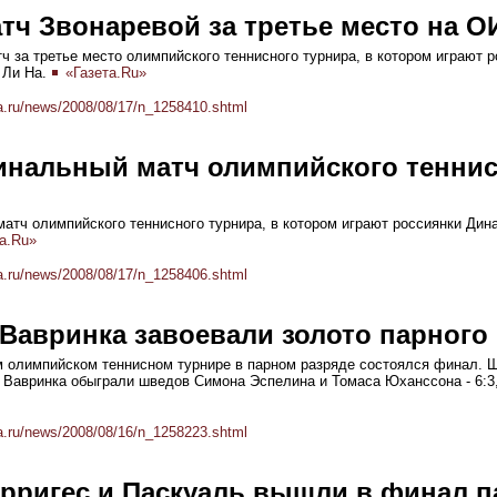
тч Звонаревой за третье место на О
ч за третье место олимпийского теннисного турнира, в котором играют 
 Ли На.
«Газета.Ru»
a.ru/news/2008/08/17/n_1258410.shtml
инальный матч олимпийского тенни
атч олимпийского теннисного турнира, в котором играют россиянки Дин
а.Ru»
a.ru/news/2008/08/17/n_1258406.shtml
Вавринка завоевали золото парного
м олимпийском теннисном турнире в парном разряде состоялся финал.
Вавринка обыграли шведов Симона Эспелина и Томаса Юханссона - 6:3, 6
a.ru/news/2008/08/16/n_1258223.shtml
арригес и Паскуаль вышли в финал п