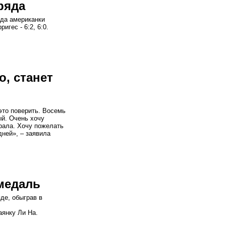
ряда
яда американки
гес - 6:2, 6:0.
, станет
это поверить. Восемь
ый. Очень хочу
грала. Хочу пожелать
дней», – заявила
медаль
де, обыграв в
аянку Ли На.