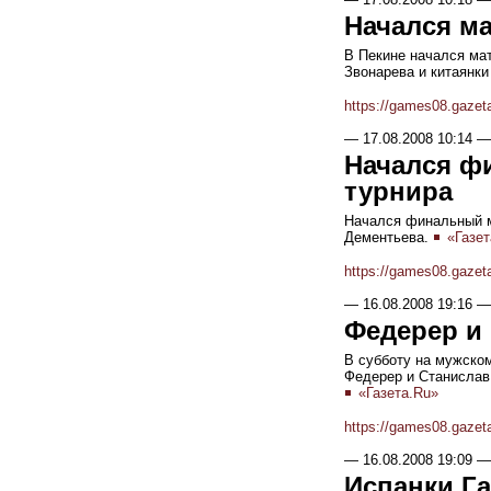
Начался ма
В Пекине начался мат
Звонарева и китаянки
https://games08.gazet
—
17.08.2008 10:14
—
Начался ф
турнира
Начался финальный м
Дементьева.
«Газет
https://games08.gazet
—
16.08.2008 19:16
—
Федерер и 
В субботу на мужско
Федерер и Станислав 
«Газета.Ru»
https://games08.gazet
—
16.08.2008 19:09
—
Испанки Г