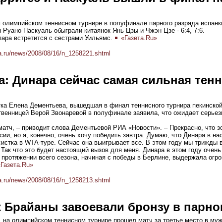
м олимпийском теннисном турнире в полуфинале парного разряда испан
 Руано Паскуаль обыграли китаянок Янь Цзы и Чжэн Цзе - 6:4, 7:6.
пара встретится с сестрами Уильямс.
«Газета.Ru»
a.ru/news/2008/08/16/n_1258221.shtml
: Динара сейчас самая сильная тенн
тка Елена Дементьева, вышедшая в финал теннисного турнира пекинско
твенницей Верой Звонаревой в полуфинале заявила, что ожидает серьез
атч, – приводит слова Дементьевой РИА «Новости». – Прекрасно, что з
сии, но я, конечно, очень хочу победить завтра. Думаю, что Динара в н
истка в WTA-туре. Сейчас она выигрывает все. В этом году мы трижды в
. Так что это будет настоящий вызов для меня. Динара в этом году очен
 протяжении всего сезона, начиная с победы в Берлине, выдержала огр
Газета.Ru»
a.ru/news/2008/08/16/n_1258213.shtml
к Брайаны завоевали бронзу в парно
а, на олимпийском теннисном турнире прошел матч за третье место в му