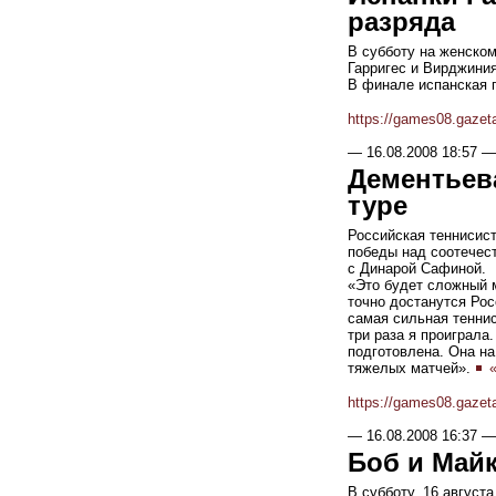
разряда
В субботу на женско
Гарригес и Вирджиния
В финале испанская 
https://games08.gazet
—
16.08.2008 18:57
—
Дементьева
туре
Российская теннисис
победы над соотечес
с Динарой Сафиной.
«Это будет сложный м
точно достанутся Рос
самая сильная теннис
три раза я проиграла
подготовлена. Она на
тяжелых матчей».
«
https://games08.gazet
—
16.08.2008 16:37
—
Боб и Май
В субботу, 16 август