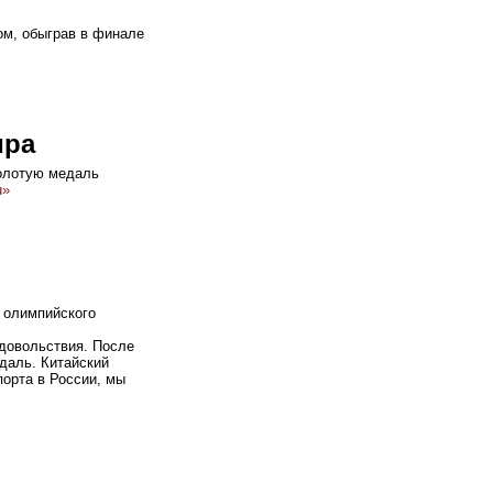
ом, обыграв в финале
ира
золотую медаль
u»
олимпийского
удовольствия. После
даль. Китайский
порта в России, мы