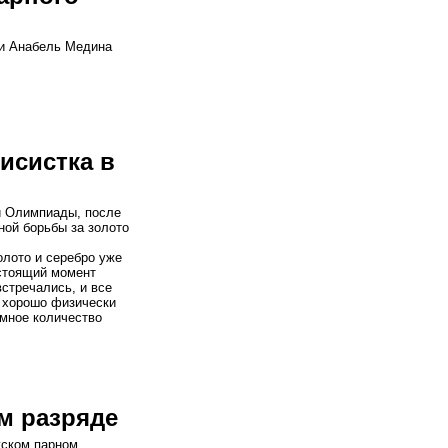
ки Анабель Медина
исистка в
й Олимпиады, после
ной борьбы за золото
олото и серебро уже
астоящий момент
стречались, и все
ь хорошо физически
омное количество
м разряде
жском парном