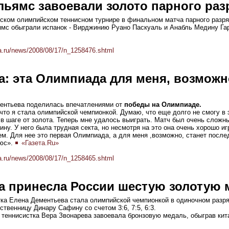
льямс завоевали золото парного раз
нском олимпийском теннисном турнире в финальном матча парного разр
мс обыграли испанок - Вирджинию Руано Паскуаль и Анабль Медину Гарри
a.ru/news/2008/08/17/n_1258476.shtml
: эта Олимпиада для меня, возможно
ентьева поделилась впечатлениями от
победы на Олимпиаде.
 что я стала олимпийской чемпионкой. Думаю, что еще долго не смогу в 
 в шаге от золота. Теперь мне удалось выиграть. Матч был очень сложн
ну. У него была трудная секта, но несмотря на это она очень хорошо и
м. Для нее это первая Олимпиада, а для меня ,возможно, станет после
юс».
«Газета.Ru»
a.ru/news/2008/08/17/n_1258465.shtml
а принесла России шестую золотую 
тка Елена Дементьева стала олимпийской чемпионкой в одиночном разря
твенницу Динару Сафину со счетом 3:6, 7:5, 6:3.
 теннисистка Вера Звонарева завоевала бронзовую медаль, обыграв кит