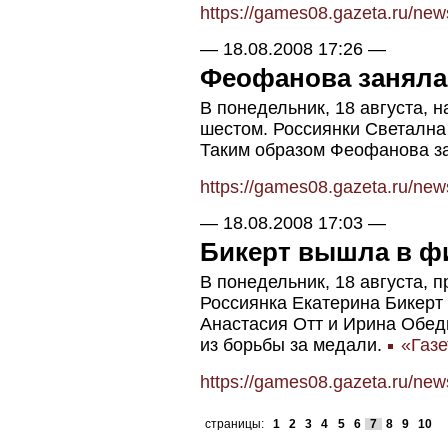
https://games08.gazeta.ru/ne
—
18.08.2008 17:26
—
Феофанова заняла 
В понедельник, 18 августа, 
шестом. Россиянки Светална
Таким образом Феофанова за
https://games08.gazeta.ru/ne
—
18.08.2008 17:03
—
Бикерт вышла в фи
В понедельник, 18 августа, 
Россиянка Екатерина Бикерт 
Анастасия Отт и Ирина Обед
из борьбы за медали.
«Газе
https://games08.gazeta.ru/ne
страницы:
1
2
3
4
5
6
7
8
9
10