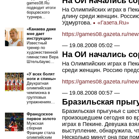
На ОИ начались с
games08.Ru
подводит итоги
На Олимпийских играх в Пек
борцовского
длину среди женщин. Россию
турнира...
Удмуртова.
«Газета.Ru»
«Канаева даже
https://games08.gazeta.ru/ne
мне дает
инструкции»
Известный
—
19.08.2008 05:02
—
тренер по
На ОИ начались с
художественной
гимнастике Вера
Штельбаумс...
На Олимпийских играх в Пек
среди женщин. Россию пред
«У всех болят
ноги и спины»
https://games08.gazeta.ru/ne
Двукратная
олимпийская
—
19.08.2008 00:57
—
чемпионка в
групповых
Бразильская прыгу
упражнениях...
Бразильская прыгунья с ше
Французское
произошедшем сегодня во в
первое золото
играх в Пекине. Девушка взя
Мужская
сборная
выступление, обнаружила, чт
Франции стала
Несколько минут она при пом
олимпийским