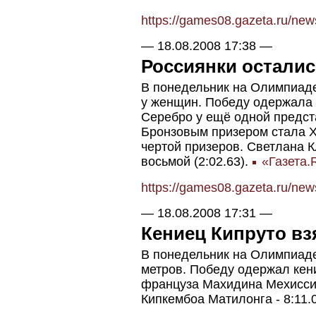
https://games08.gazeta.ru/ne
—
18.08.2008 17:38
—
Россиянки остались
В понедельник на Олимпиаде
у женщин. Победу одержала 
Серебро у ещё одной предст
Бронзовым призером стала Х
чертой призеров. Светлана К
восьмой (2:02.63).
«Газета.
https://games08.gazeta.ru/ne
—
18.08.2008 17:31
—
Кениец Кипруто взя
В понедельник на Олимпиаде
метров. Победу одержал кени
француза Махидина Мехисси 
Кипкембоа Матилонга - 8:11.