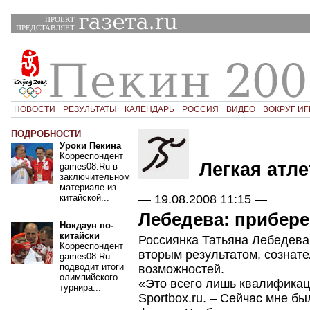
ПРОЕКТ
ПРЕДСТАВЛЯЕТ
НОВОСТИ
РЕЗУЛЬТАТЫ
КАЛЕНДАРЬ
РОССИЯ
ВИДЕО
ВОКРУГ ИГ
ПОДРОБНОСТИ
Уроки Пекина
Корреспондент
Легкая атле
games08.Ru в
заключительном
материале из
—
19.08.2008 11:15
—
китайской...
Лебедева: прибер
Нокдаун по-
китайски
Россиянка Татьяна Лебедева
Корреспондент
вторым результатом, сознат
games08.Ru
подводит итоги
возможностей.
олимпийского
«Это всего лишь квалификац
турнира...
Sportbox.ru. – Сейчас мне б