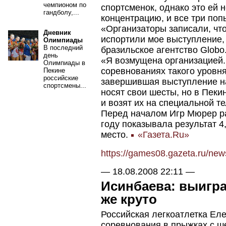
чемпионом по
спортсменок, однако это ей 
гандболу,...
концентрацию, и все три поп
«Организаторы записали, что
Дневник
испортили мое выступление, 
Олимпиады
В последний
бразильское агентство Globo
день
«Я возмущена организацией. 
Олимпиады в
соревнованиях такого уровня
Пекине
российские
завершившая выступление на
спортсмены...
носят свои шесты, но в Пеки
и возят их на специальной т
Перед началом Игр Мюрер рас
году показывала результат 4
место.
«Газета.Ru»
https://games08.gazeta.ru/ne
—
18.08.2008 22:11
—
Исинбаева: выигр
же круто
Российская легкоатлетка Ел
соревнования в прыжках с ш