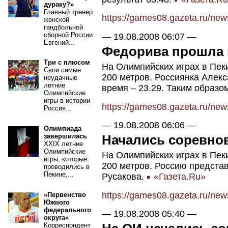
дураку?»
Главный тренер
https://games08.gazeta.ru/ne
женской
гандбольной
сборной России
—
19.08.2008 06:07
—
Евгений...
Федорива прошла 
Три с плюсом
На Олимпийских играх в Пек
Свои самые
200 метров. Россиянка Алек
неудачные
летние
время – 23.29. Таким образо
Олимпийские
игры в истории
https://games08.gazeta.ru/ne
Россия...
—
19.08.2008 06:06
—
Олимпиада
Начались соревнов
завершилась
XXIX летние
Олимпийские
На Олимпийских играх в Пек
игры, которые
200 метров. Россию предст
проводились в
Пекине,...
Русакова.
«Газета.Ru»
https://games08.gazeta.ru/ne
«Первенство
Южного
федерального
—
19.08.2008 05:40
—
округа»
Корреспондент