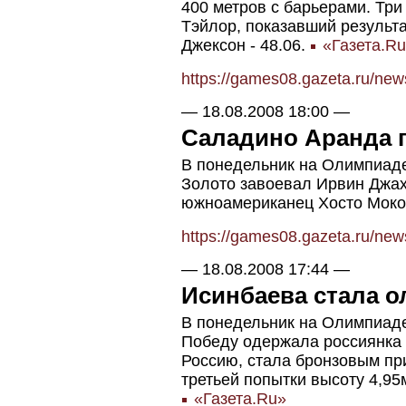
400 метров с барьерами. Тр
Тэйлор, показавший результа
Джексон - 48.06.
«Газета.R
https://games08.gazeta.ru/ne
—
18.08.2008 18:00
—
Саладино Аранда 
В понедельник на Олимпиаде
Золото завоевал Ирвин Джах
южноамериканец Хосто Мокоен
https://games08.gazeta.ru/ne
—
18.08.2008 17:44
—
Исинбаева стала 
В понедельник на Олимпиаде
Победу одержала россиянка
Россию, стала бронзовым пр
третьей попытки высоту 4,95
«Газета.Ru»