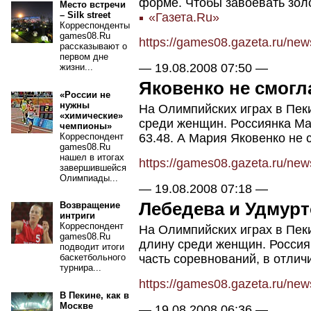
форме. Чтобы завоевать золо
Место встречи
– Silk street
«Газета.Ru»
Корреспонденты
games08.Ru
https://games08.gazeta.ru/ne
рассказывают о
первом дне
—
19.08.2008 07:50
—
жизни...
Яковенко не смогл
«России не
нужны
На Олимпийских играх в Пек
«химические»
среди женщин. Россиянка Ма
чемпионы»
Корреспондент
63.48. А Мария Яковенко не 
games08.Ru
нашел в итогах
https://games08.gazeta.ru/ne
завершившейся
Олимпиады...
—
19.08.2008 07:18
—
Лебедева и Удмур
Возвращение
интриги
Корреспондент
На Олимпийских играх в Пе
games08.Ru
длину среди женщин. Росси
подводит итоги
часть соревнований, в отлич
баскетбольного
турнира...
https://games08.gazeta.ru/ne
В Пекине, как в
Москве
—
19.08.2008 06:36
—