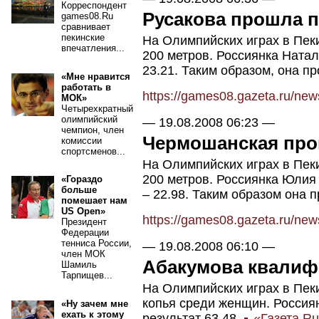
Корреспондент
Русакова прошла 
games08.Ru
сравнивает
пекинские
На Олимпийских играх в Пек
впечатления...
200 метров. Россиянка Натал
23.21. Таким образом, она п
«Мне нравится
работать в
https://games08.gazeta.ru/ne
МОК»
Четырехкратный
олимпийский
—
19.08.2008 06:23
—
чемпион, член
Чермошанская про
комиссии
спортсменов...
На Олимпийских играх в Пек
200 метров. Россиянка Юлия
«Гораздо
больше
– 22.98. Таким образом она 
помешает нам
US Open»
https://games08.gazeta.ru/ne
Президент
Федерации
тенниса России,
—
19.08.2008 06:10
—
член МОК
Абакумова квалиф
Шамиль
Тарпищев...
На Олимпийских играх в Пе
копья среди женщин. Россия
«Ну зачем мне
ехать к этому
результат 63.48.
«Газета.R