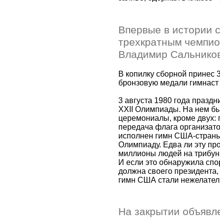
Впервые в истории с
трехкратным чемпио
Владимир Сальников
В копилку сборной принес 3
бронзовую медали гимнаст
3 августа 1980 года празд
XXII Олимпиады. На нем 
церемониалы, кроме двух:
передача флага организат
исполнен гимн США-стран
Олимпиаду. Едва ли эту п
миллионы людей на трибуна
И если это обнаружила спо
должна своего президента,
гимн США стали нежелател
На закрытии объявл