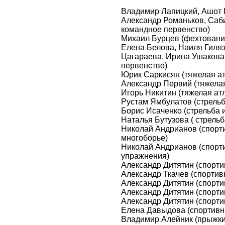
Владимир Лапицкий, Ашот 
Александр Романьков, Саб
командное первенство)
Михаил Бурцев (фехтование
Елена Белова, Наиля Гиля
Цагараева, Ирина Ушакова
первенство)
Юрик Саркисян (тяжелая атл
Александр Первий (тяжелая 
Игорь Никитин (тяжелая атл
Рустам Ямбулатов (стрельб
Борис Исаченко (стрельба и
Наталья Бутузова ( стрельб
Николай Андрианов (спорти
многоборье)
Николай Андрианов (спорт
упражнения)
Александр Дитятин (спорти
Александр Ткачев (спортив
Александр Дитятин (спорти
Александр Дитятин (спорти
Александр Дитятин (спорти
Елена Давыдова (спортивна
Владимир Алейник (прыжки 