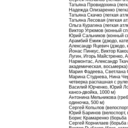
Татьяна Провидохина (легка
Надежда Олизаренко (легкая
Татьяна Скачко (легкая атл
Татьяна Лесовая (легкая ат
Ольга Курагина (легкая атл
Виктор Угрюмов (конный сп
Юрий Сальников (конный сп
Арамбий Емиж (дзюдо, катег
Александр Яцевич (дзюдо, к
Йонас Пинкус, Виктор Како
Лугин, Игорь Майстренко, 
Нармонтас, Александр Ткач
академическая, восьмерка)
Мария Фадеева, Светлана 
Марина Студнева, Нина Че
четверка распашная с рул
Василий Юрченко, Юрий Лоб
каноэ-двойка, 1000 м)
Антонина Мельникова (греб
одиночка, 500 м)
Сергей Копылов (велоспорт
Юрий Баринов (велоспорт, 
Борис Крамаренко (борьба г
Сергей Корнилаев (борьба в