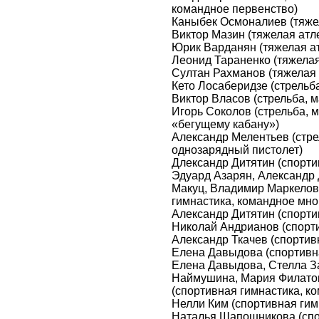
командное первенство)
Каныбек Осмоналиев (тяжела
Виктор Мазин (тяжелая атлет
Юрик Варданян (тяжелая атл
Леонид Тараненко (тяжелая 
Султан Рахманов (тяжелая а
Кето Лосаберидзе (стрельба
Виктор Власов (стрельба, 
Игорь Соколов (стрельба, 
«бегущему кабану»)
Александр Мелентьев (стр
однозарядный пистолет)
Длександр Дитятин (спорти
Эдуард Азарян, Александр 
Макуц, Владимир Маркелов,
гимнастика, командное мно
Александр Дитятин (спорти
Николай Андрианов (спорт
Александр Ткачев (спортив
Елена Давыдова (спортивна
Елена Давыдова, Стелла З
Наймушина, Мария Филато
(спортивная гимнастика, к
Нелли Ким (спортивная гим
Наталья Шапошникова (спо