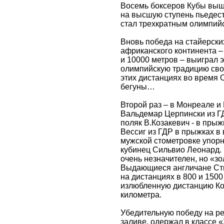
Восемь боксеров Кубы вышл
на высшую ступень пьедест
стал трехкратным олимпий
Вновь победа на стайерски
африканского континента –
и 10000 метров – выиграл 
олимпийскую традицию свои
этих дистанциях во время
бегуны…
Второй раз – в Монреале и
Вальдемар Церпински из Г
поляк В.Козакевич - в прыжк
Вессиг из ГДР в прыжках в 
мужской стометровке упорн
кубинец Сильвио Леонард.
очень незначителен, но «зо
Выдающиеся англичане Сти
на дистанциях в 800 и 1500
излюбленную дистанцию Коэ
километра.
Убедительную победу на ре
заливе, одержал в классе 