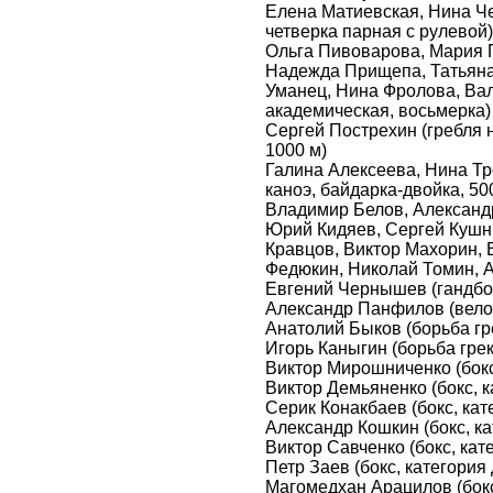
Елена Матиевская, Нина Ч
четверка парная с рулевой)
Ольга Пивоварова, Мария 
Надежда Прищепа, Татьяна
Уманец, Нина Фролова, Ва
академическая, восьмерка)
Сергей Пострехин (гребля н
1000 м)
Галина Алексеева, Нина Тр
каноэ, байдарка-двойка, 50
Владимир Белов, Александ
Юрий Кидяев, Сергей Кушн
Кравцов, Виктор Махорин,
Федюкин, Николай Томин, 
Евгений Чернышев (гандбо
Александр Панфилов (велосп
Анатолий Быков (борьба гре
Игорь Каныгин (борьба грек
Виктор Мирошниченко (бокс,
Виктор Демьяненко (бокс, ка
Серик Конакбаев (бокс, кате
Александр Кошкин (бокс, ка
Виктор Савченко (бокс, кате
Петр Заев (бокс, категория 
Магомедхан Арацилов (бокс,