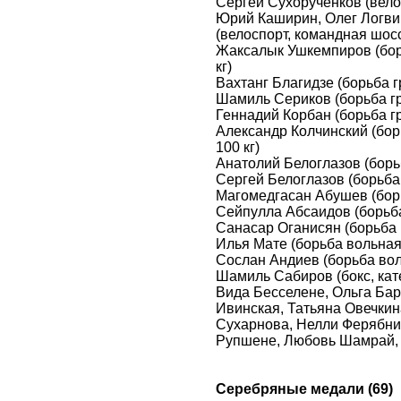
Сергей Сухорученков (вело
Юрий Каширин, Олег Логви
(велоспорт, командная шос
Жаксалык Ушкемпиров (борь
кг)
Вахтанг Благидзе (борьба г
Шамиль Сериков (борьба гре
Геннадий Корбан (борьба гр
Александр Колчинский (бор
100 кг)
Анатолий Белоглазов (борьб
Сергей Белоглазов (борьба 
Магомедгасан Абушев (борь
Сейпулла Абсаидов (борьба 
Санасар Оганисян (борьба в
Илья Мате (борьба вольная,
Сослан Андиев (борьба вол
Шамиль Сабиров (бокс, кате
Вида Бесселене, Ольга Бар
Ивинская, Татьяна Овечкин
Сухарнова, Нелли Ферябни
Рупшене, Любовь Шамрай, 
Серебряные медали (69)