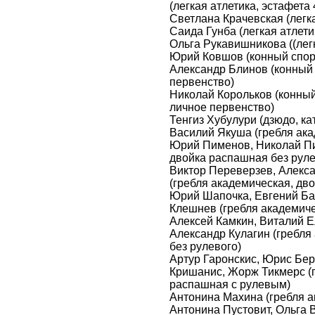
(легкая атлетика, эстафета 
Светлана Крачевская (легка
Саида Гунба (легкая атлети
Ольга Рукавишникова ((легк
Юрий Ковшов (конный спорт
Александр Блинов (конный 
первенство)
Николай Корольков (конный
личное первенство)
Тенгиз Хубулури (дзюдо, кат
Василий Якуша (гребля ака
Юрий Пименов, Николай Пи
двойка распашная без руле
Виктор Переверзев, Алекса
(гребля академическая, дв
Юрий Шапочка, Евгений Ба
Клешнев (гребля академиче
Алексей Камкин, Виталий Е
Александр Кулагин (гребля
без рулевого)
Артур Гаронскис, Юрис Бе
Кришанис, Жорж Тикмерс (г
распашная с рулевым)
Антонина Махина (гребля а
Антонина Пустовит, Ольга