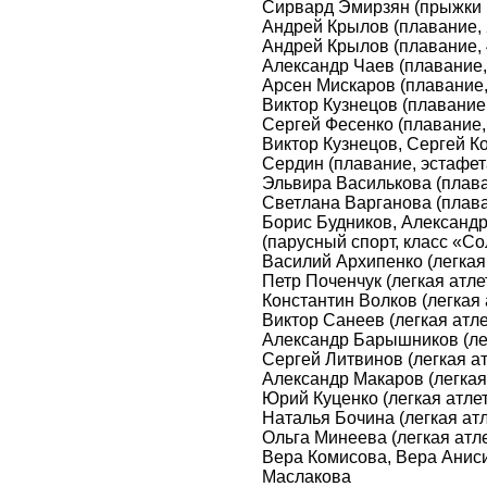
Сирвард Эмирзян (прыжки 
Андрей Крылов (плавание, 
Андрей Крылов (плавание, 
Александр Чаев (плавание,
Арсен Мискаров (плавание, 
Виктор Кузнецов (плавание,
Сергей Фесенко (плавание,
Виктор Кузнецов, Сергей К
Сердин (плавание, эстафет
Эльвира Василькова (плава
Светлана Варганова (плава
Борис Будников, Александр
(парусный спорт, класс «Со
Василий Архипенко (легкая 
Петр Поченчук (легкая атле
Константин Волков (легкая 
Виктор Санеев (легкая атл
Александр Барышников (лег
Сергей Литвинов (легкая ат
Александр Макаров (легкая 
Юрий Куценко (легкая атлет
Наталья Бочина (легкая атл
Ольга Минеева (легкая атле
Вера Комисова, Вера Анис
Маслакова