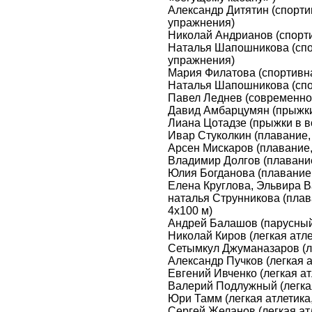
Александр Дитятин (спорти
упражнения)
Николай Андрианов (спорти
Наталья Шапошникова (спо
упражнения)
Мария Филатова (спортивна
Наталья Шапошникова (спо
Павел Леднев (современное
Давид Амбарцумян (прыжки
Лиана Цотадзе (прыжки в в
Ивар Стуколкин (плавание, 
Арсен Мискаров (плавание, 
Владимир Долгов (плавание
Юлия Богданова (плавание,
Елена Круглова, Эльвира В
наталья Струнникова (пла
4х100 м)
Андрей Балашов (парусный 
Николай Киров (легкая атле
Сетымкул Джуманазаров (л
Александр Пучков (легкая а
Евгений Ивченко (легкая ат
Валерий Подлужный (легкая
Юри Тамм (легкая атлетика
Сергей Желанов (легкая ат