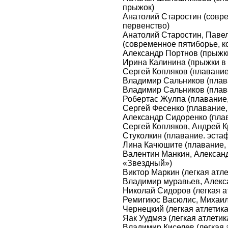
прыжок)
Анатолий Старостин (совр
первенство)
Анатолий Старостин, Паве
(современное пятиборье, к
Александр Портнов (прыжки
Ирина Калинина (прыжки в 
Сергей Копляков (плавание,
Владимир Сальников (плава
Владимир Сальников (плава
Робертас Жулпа (плавание,
Сергей Фесенко (плавание,
Александр Сидоренко (плав
Сергей Копляков, Андрей 
Стуколкин (плавание. эстаф
Лина Качюшите (плавание, 
Валентин Манкин, Александ
«Звездный»)
Виктор Маркин (легкая атлет
Владимир муравьев, Алекс
Николай Сидоров (легкая ат
Ремигиюс Васюлис, Михаил
Чернецкий (легкая атлетика
Яак Уудмяэ (легкая атлетик
Владимир Киселев (легкая а