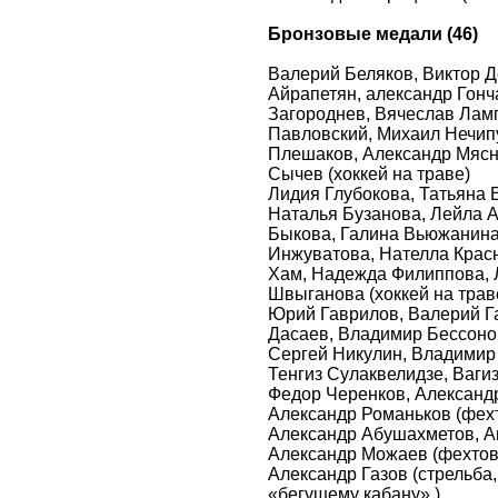
Бронзовые медали (46)
Валерий Беляков, Виктор Д
Айрапетян, александр Гонч
Загороднев, Вячеслав Лам
Павловский, Михаил Нечип
Плешаков, Александр Мясн
Сычев (хоккей на траве)
Лидия Глубокова, Татьяна 
Наталья Бузанова, Лейла А
Быкова, Галина Вьюжанина
Инжуватова, Нателла Крас
Хам, Надежда Филиппова, 
Швыганова (хоккей на трав
Юрий Гаврилов, Валерий Га
Дасаев, Владимир Бессонов
Сергей Никулин, Владимир 
Тенгиз Сулаквелидзе, Ваги
Федор Черенков, Александ
Александр Романьков (фехт
Александр Абушахметов, А
Александр Можаев (фехтов
Александр Газов (стрельба
«бегущему кабану» )