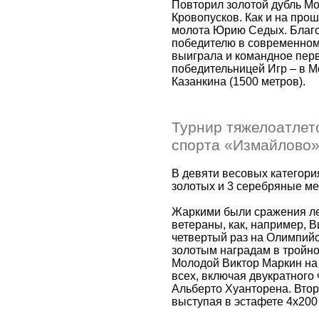
Повторил золотой дубль М
Кровопусков. Как и на про
молота Юрию Седых. Благо
победителю в современном
выиграла и командное перв
победительницей Игр – в М
Казанкина (1500 метров).
Турнир тяжелоатлет
спорта «Измайлово»
В девяти весовых категори
золотых и 3 серебряные ме
Жаркими были сражения ле
ветераны, как, например, 
четвертый раз на Олимпийск
золотым наградам в тройн
Молодой Виктор Маркин на
всех, включая двукратного
Альберто Хуанторена. Втор
выступая в эстафете 4х200