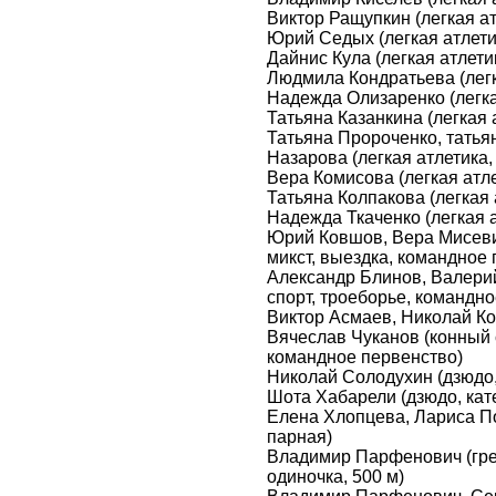
Виктор Ращупкин (легкая ат
Юрий Седых (легкая атлети
Дайнис Кула (легкая атлети
Людмила Кондратьева (легка
Надежда Олизаренко (легкая
Татьяна Казанкина (легкая а
Татьяна Пророченко, татья
Назарова (легкая атлетика,
Вера Комисова (легкая атле
Татьяна Колпакова (легкая 
Надежда Ткаченко (легкая а
Юрий Ковшов, Вера Мисевич
микст, выездка, командное
Александр Блинов, Валери
спорт, троеборье, командн
Виктор Асмаев, Николай Ко
Вячеслав Чуканов (конный 
командное первенство)
Николай Солодухин (дзюдо, 
Шота Хабарели (дзюдо, кате
Елена Хлопцева, Лариса По
парная)
Владимир Парфенович (греб
одиночка, 500 м)