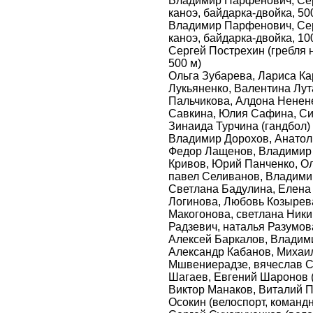
Владимир Парфенович, Сер
каноэ, байдарка-двойка, 50
Владимир Парфенович, Сер
каноэ, байдарка-двойка, 10
Сергей Пострехин (гребля н
500 м)
Ольга Зубарева, Лариса Ка
Лукьяненко, Валентина Лу
Пальчикова, Алдона Ненен
Савкина, Юлия Сафина, Си
Зинаида Турчина (гандбол)
Владимир Дорохов, Анатол
Федор Лащенов, Владимир 
Кривов, Юрий Панченко, Ол
павел Селиванов, Владими
Светлана Бадулина, Елена
Логинова, Любовь Козырев
Макогонова, светлана Ник
Радзевич, наталья Разумо
Алексей Баркалов, Владим
Александр Кабанов, Михаил
Мшвениерадзе, вячеслав С
Шагаев, Евгений Шаронов 
Виктор Манаков, Виталий 
Осокин (велоспорт, команд