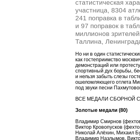
статистическая хара
участница, 8304 атле
241 поправка в таб
и 97 поправок в таб
миллионов зрителей
Таллина, Ленинграда
Но ни в один статистически
как гостеприимство москви
демонстраций или протест
спортивный дух борьбы, бе
и нельзя забыть слезы гост
ошеломляющего отлета Миш
под звуки песни Пахмутово
ВСЕ МЕДАЛИ СБОРНОЙ С
Золотые медали (80)
Владимир Смирнов (фехтов
Виктор Кровопусков (фехто
Николай Алёхин, Михаил Бу
Владимир Назлымов, Викто