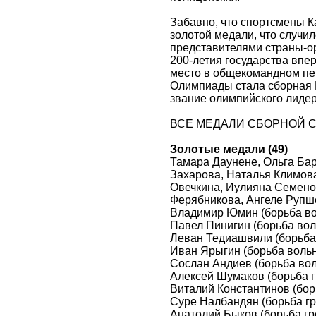
Забавно, что спортсмены К
золотой медали, что случил
представителями страны-о
200-летия государства впе
место в общекомандном пе
Олимпиады стала сборная 
звание олимпийского лидер
ВСЕ МЕДАЛИ СБОРНОЙ С
Золотые медали (49)
Тамара Даунене, Ольга Ба
Захарова, Наталья Климова
Овечкина, Иулияна Семено
Ферябникова, Ангеле Рупш
Владимир Юмин (борьба вол
Павел Пинигин (борьба воль
Леван Тедиашвили (борьба 
Иван Ярыгин (борьба вольна
Сослан Андиев (борьба вол
Алексей Шумаков (борьба гр
Виталий Константинов (борь
Суре Налбандян (борьба гре
Анатолий Быков (борьба гре