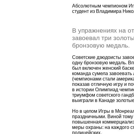
Абсолютным чемпионом Игр
студент из Владимира Ник
В упражнениях на о
завоевал три золоты
бронзовую медаль.
Советские дзюдоисты завое
одну бронзовую медаль. В
был включен женский баске
команда сумела завоевать
(чемпионами стали америка
показав отличную игру и п
в истории Олимпиад чемпи
триумфом советского гандб
выиграли в Канаде золотые
Но в целом Игры в Монреа
праздничными. Виной тому 
повышенная коммерциализ
меры охраны: на каждого с
полицейских.