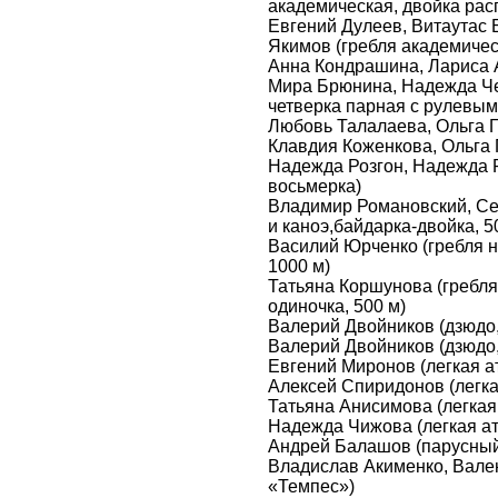
академическая, двойка ра
Евгений Дулеев, Витаутас 
Якимов (гребля академичес
Анна Кондрашина, Лариса 
Мира Брюнина, Надежда Че
четверка парная с рулевым
Любовь Талалаева, Ольга Г
Клавдия Коженкова, Ольга 
Надежда Розгон, Надежда 
восьмерка)
Владимир Романовский, Се
и каноэ,байдарка-двойка, 5
Василий Юрченко (гребля на
1000 м)
Татьяна Коршунова (гребля 
одиночка, 500 м)
Валерий Двойников (дзюдо, 
Валерий Двойников (дзюдо, 
Евгений Миронов (легкая ат
Алексей Спиридонов (легка
Татьяна Анисимова (легкая 
Надежда Чижова (легкая ат
Андрей Балашов (парусный
Владислав Акименко, Вален
«Темпес»)