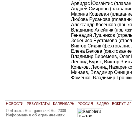
Арвидас Юозайтис (плавани
Андрей Смирнов (плавание,
Марина Кошевая (плавание,
Любовь Русанова (плавание
Александр Косенков (прыжк
Владимир Алейник (прыжки 
Геннадий Лушников (стрель
Зебенисо Рустамова (стрел
Виктор Сидяк (фехтование,
Елена Белова (фехтование,
Владимир Веремеев, Олег 
Леонид Буряк, Виктор Звяг
Коньков, Леонид Назаренко
Минаев, Владимир Онищен
Фоменко, Владимир Трошки
НОВОСТИ
РЕЗУЛЬТАТЫ
КАЛЕНДАРЬ
РОССИЯ
ВИДЕО
ВОКРУГ ИГ
© «Газета.Ru», games08.Ru, 2008.
Информация об ограничениях.