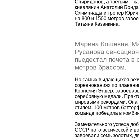
Спиридонов, а третьим – ка
киевлянин Анатолий Бонда
Олимпиады и тренер Юрия 
на 800 и 1500 метров заво
Татьяна Казанкина.
Марина Кошевая, М
Русанова сенсацион
пьедестал почета в 
метров брассом.
Но самых выдающихся резу
соревнованиях по плавани
Корнелия Эндер, завоевав
серебряную медали. Практи
мировыми рекордами. Она 
стилем, 100 метров баттер
команде победила в комбин
Замечательного успеха до
СССР по классической и в
завоевали семь золотых, д