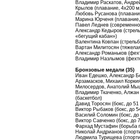
Владимир Раскатов, Андрей
Крылов (плавание, 4х200 м
Любовь Русанова (плавание
Марина Юрченя (плавание, 
Павел Леднев (современное
Александр Кедыров (стрель
«бегущий кабан»)
Валентина Ковпан (стрельба
Вартан Милитосян (тяжелая 
Александр Романьков (фехт
Владимир Назлымов (фехто
Бронзовые медали (35)
Иван Едешко, Александр Б
Арзамасков, Михаил Корки
Милосердов, Анатолий Мыш
Владимир Ткаченко, Алжа
(баскетбол)
Давид Торосян (бокс, до 51 
Виктор Рыбаков (бокс, до 54
Василий Соломин (бокс, до 
Виктор Савченко (бокс, до 7
Фархад Мустафин (борьба гр
Николай Андрианов (спорти
Людмила Турищева (спорти