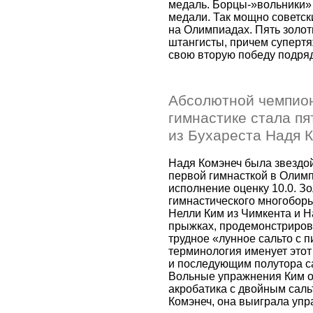
медаль. Борцы-»вольники» 
медали. Так мощно советск
на Олимпиадах. Пять золот
штангисты, причем суперт
свою вторую победу подря
Абсолютной чемпио
гимнастике стала п
из Бухареста Надя 
Надя Комэнеч была звездо
первой гимнасткой в Олимп
исполнение оценку 10.0. З
гимнастического многоборь
Нелли Ким из Чимкента и Н
прыжках, продемонстриров
трудное «лунное сальто с п
терминология именует этот
и последующим полутора са
Вольные упражнения Ким о
акробатика с двойным саль
Комэнеч, она выиграла упр