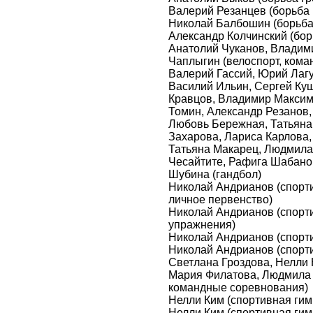
Валерий Резанцев (борьба г
Николай Балбошин (борьба г
Александр Колчинский (бор
Анатолий Чуканов, Владими
Чаплыгин (велоспорт, кома
Валерий Гассий, Юрий Лаг
Василий Ильин, Сергей Ку
Кравцов, Владимир Максим
Томин, Александр Резанов,
Любовь Бережная, Татьяна
Захарова, Лариса Карлова
Татьяна Макарец, Людмила
Чесайтите, Рафига Шабано
Шубина (гандбол)
Николай Андрианов (спорти
личное первенство)
Николай Андрианов (спорт
упражнения)
Николай Андрианов (спорти
Николай Андрианов (спорт
Светлана Гроздова, Нелли 
Мария Филатова, Людмила 
командные соревнования)
Нелли Ким (спортивная гим
Нелли Ким (спортивная гим