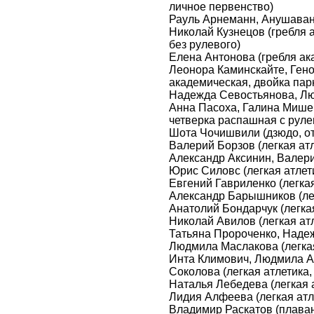
личное первенство)
Рауль Арнеманн, Анушаван
Николай Кузнецов (гребля 
без рулевого)
Елена Антонова (гребля ак
Леонора Каминскайте, Ген
академическая, двойка пар
Надежда Севостьянова, Лю
Анна Пасоха, Галина Мишен
четверка распашная с рул
Шота Чочишвили (дзюдо, о
Валерий Борзов (легкая атл
Александр Аксинин, Валери
Юрис Силовс (легкая атлети
Евгений Гавриленко (легкая 
Александр Барышников (лег
Анатолий Бондарчук (легка
Николай Авилов (легкая ат
Татьяна Пророченко, Наде
Людмила Маслакова (легкая
Инта Климович, Людмила А
Соколова (легкая атлетика,
Наталья Лебедева (легкая а
Лидия Алфеева (легкая атл
Владимир Раскатов (плаван