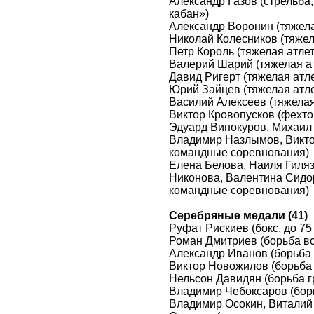
Александр Газов (стрельба
кабан»)
Александр Воронин (тяжелая
Николай Колесников (тяжела
Петр Король (тяжелая атлети
Валерий Шарий (тяжелая атл
Давид Ригерт (тяжелая атлет
Юрий Зайцев (тяжелая атлет
Василий Алексеев (тяжелая 
Виктор Кровопусков (фехто
Эдуард Винокуров, Михаил 
Владимир Назлымов, Викто
командные соревнования)
Елена Белова, Наиля Гиляз
Никонова, Валентина Сидо
командные соревнования)
Серебряные медали (41)
Руфат Рискиев (бокс, до 75 
Роман Дмитриев (борьба вол
Александр Иванов (борьба в
Виктор Новожилов (борьба в
Нельсон Давидян (борьба гр
Владимир Чебоксаров (борьб
Владимир Осокин, Виталий 