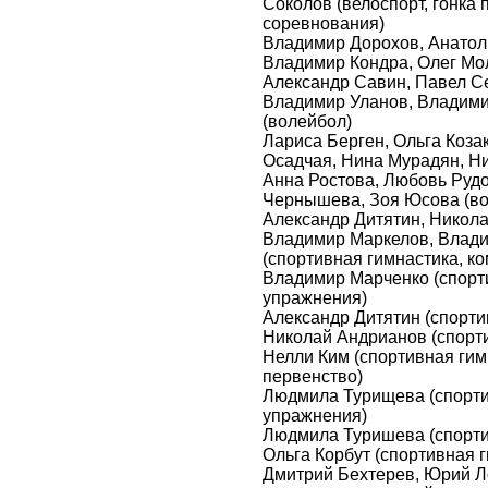
Соколов (велоспорт, гонка
соревнования)
Владимир Дорохов, Анатол
Владимир Кондра, Олег Мо
Александр Савин, Павел С
Владимир Уланов, Владим
(волейбол)
Лариса Берген, Ольга Коза
Осадчая, Нина Мурадян, Н
Анна Ростова, Любовь Руд
Чернышева, Зоя Юсова (во
Александр Дитятин, Никола
Владимир Маркелов, Влади
(спортивная гимнастика, к
Владимир Марченко (спорт
упражнения)
Александр Дитятин (спорти
Николай Андрианов (спорти
Нелли Ким (спортивная гим
первенство)
Людмила Турищева (спорти
упражнения)
Людмила Туришева (спорти
Ольга Корбут (спортивная 
Дмитрий Бехтерев, Юрий Л