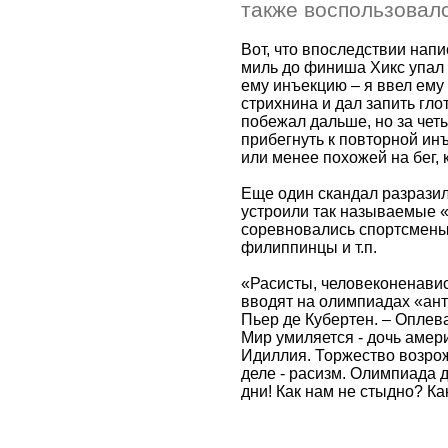
также воспользовал
Вот, что впоследствии напи
миль до финиша Хикс упал 
ему инъекцию – я ввел ем
стрихнина и дал запить гло
побежал дальше, но за че
прибегнуть к повторной инъ
или менее похожей на бег, 
Еще один скандал разразил
устроили так называемые «
соревновались спортсмены
филиппинцы и т.п.
«Расисты, человеконенавис
вводят на олимпиадах «ант
Пьер де Кубертен. – Оплев
Мир умиляется - дочь амер
Идиллия. Торжество возро
деле - расизм. Олимпиада 
дни! Как нам не стыдно? Ка