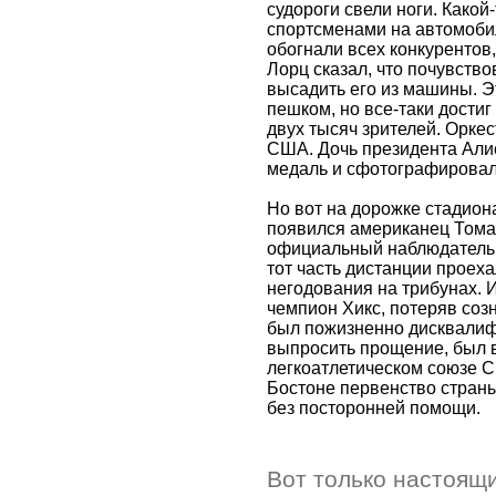
судороги свели ноги. Какой
спортсменами на автомобил
обогнали всех конкурентов,
Лорц сказал, что почувств
высадить его из машины. Э
пешком, но все-таки достиг
двух тысяч зрителей. Орке
США. Дочь президента Алис
медаль и сфотографировал
Но вот на дорожке стадион
появился американец Томас
официальный наблюдатель, 
тот часть дистанции проех
негодования на трибунах. 
чемпион Хикс, потеряв соз
был пожизненно дисквалиф
выпросить прощение, был 
легкоатлетическом союзе 
Бостоне первенство страны
без посторонней помощи.
Вот только настоящи