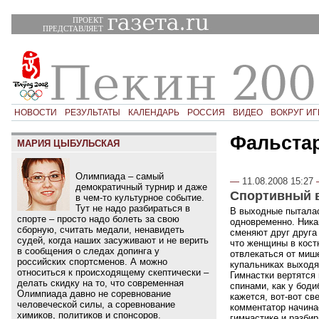
ПРОЕКТ
ПРЕДСТАВЛЯЕТ
НОВОСТИ
РЕЗУЛЬТАТЫ
КАЛЕНДАРЬ
РОССИЯ
ВИДЕО
ВОКРУГ ИГ
Фальста
МАРИЯ ЦЫБУЛЬСКАЯ
Олимпиада – самый
—
11.08.2008 15:27
демократичный турнир и даже
Спортивный 
в чем-то культурное событие.
Тут не надо разбираться в
В выходные пыталас
спорте – просто надо болеть за свою
одновременно. Ника
сборную, считать медали, ненавидеть
сменяют друг друга 
судей, когда наших засуживают и не верить
что женщины в кост
в сообщения о следах допинга у
отвлекаться от миш
российских спортсменов. А можно
купальниках выходят
относиться к происходящему скептически –
Гимнастки вертятся
делать скидку на то, что современная
спинами, как у бод
Олимпиада давно не соревнование
кажется, вот-вот св
человеческой силы, а соревнование
комментатор начина
химиков, политиков и спонсоров.
гимнастике и разбир