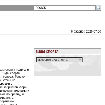
6 àâãóñòà 2026 07:00
ВИДЫ СПОРТА
иды спорта подряд и
. Виды спорта
ся голова. Только
, чтобы не
девушки в
не забрызгав жюри.
 широкими плечами и
ют по бревну, и,
кивает, а
спортивной
 но уступили