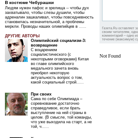
В костюме Чебурашки
Людям нужен пафос и зрелища -- чтобы дух
захватывало, чтобы слезы душили, чтобы
адреналин зашкаливал, чтобы повседневность
становилась незначительной, а проблемы
меркли. Проводы наших олимпийцев в ......
Газета.Ru оставляет з
своим читателям, одна
ДРУГИЕ АВТОРЫ
комментарий – одно из
течение (максимум) су
Олимпийский социализм-3:
возвращение
С воцарением
социалистического (с
Not Found
некоторыми оговорками) Китая
во главе олимпийского
медального зачета вновь
приобрел некоторую
актуальность вопрос о том,
какой социальный строй......
При своих
Сама по себе Олимпиада –
соревнование достаточно
справедливое, если брать
выступление на ней страны в
целом. (В смысле, той команды,
что уже выходила на старт, а не
той, ч......