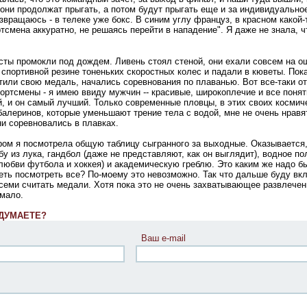
а они продолжат прыгать, а потом будут прыгать еще и за индивидуальн
звращаюсь - в телеке уже бокс. В синим углу француз, в красном какой-
тсмена аккуратно, не решаясь перейти в нападение". Я даже не знала, 
ты промокли под дождем. Ливень стоял стеной, они ехали совсем на о
 спортивной резине тоненьких скоростных колес и падали в кюветы. Пок
тили свою медаль, начались соревнования по плаванью. Вот все-таки о
ортсмены - я имею ввиду мужчин -- красивые, широкоплечие и все понят
, и он самый лучший. Только современные пловцы, в этих своих космич
 балеринов, которые уменьшают трение тела с водой, мне не очень нравя
ни соревновались в плавках.
ром я посмотрела общую таблицу сыгранного за выходные. Оказывается,
у из лука, гандбол (даже не представляют, как он выглядит), водное пол
любви футбола и хоккея) и академическую греблю. Это каким же надо б
еть посмотреть все? По-моему это невозможно. Так что дальше буду вк
всеми считать медали. Хотя пока это не очень захватывающее развлечен
 мало.
 ДУМАЕТЕ?
Ваш e-mail