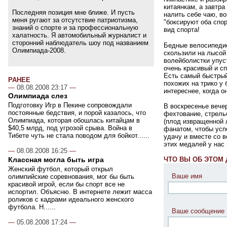
китаянкам, а завтр
Последняя позиция мне ближе. И пусть
налить себе чаю, во
меня ругают за отсутствие патриотизма,
"боксируют оба спор
знаний о спорте и за профессиональную
вид спорта!
халатность. Я автомобильный журналист и
сторонний наблюдатель шоу под названием
Бедные велосипедис
Олимпиада-2008.
скользили на лысой
волейболистки упус
очень красивый и сп
Есть самый быстрый
РАНЕЕ
похожих на трико у
—
08.08.2008 23:17
—
интереснее, когда о
Олимпиада слез
Подготовку Игр в Пекине сопровождали
В воскресенье вече
постоянные бедствия, и порой казалось, что
фехтование, стрельб
Олимпиада, которая обошлась китайцам в
(плод извращенной 
$40,5 млрд, под угрозой срыва. Война в
фанатом, чтобы усп
Тибете чуть не стала поводом для бойкот......
удачу и вместе со 
этих медалей у нас
—
08.08.2008 16:25
—
ЧТО ВЫ ОБ ЭТОМ
Классная могла быть игра
Женский футбол, который открыл
Ваше имя
олимпийские соревнования, мог бы быть
красивой игрой, если бы спорт все не
испортил. Объясню. В интернете лежит масса
роликов с кадрами идеального женского
футбола. Н......
Ваше сообщение
—
05.08.2008 17:24
—