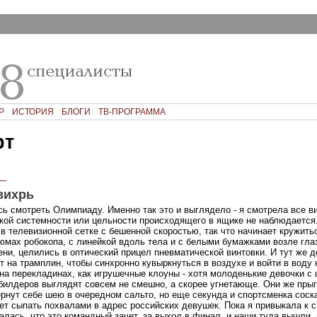
Р
ИСТОРИЯ
БЛОГИ
ТВ-ПРОГРАММА
рт
—
вихрь
ь смотреть Олимпиаду. Именно так это и выглядело - я смотрела все в
кой системности или цельности происходящего в ящике не наблюдается
в телевизионной сетке с бешенной скоростью, так что начинает кружить
юмах робокопа, с линейкой вдоль тела и с белыми бумажками возле глаз
ени, целились в оптический прицел пневматической винтовки. И тут же 
 на трамплин, чтобы синхронно кувыркнуться в воздухе и войти в воду 
 на перекладинах, как игрушечные клоуны - хотя молоденькие девочки с
ибилдеров выглядят совсем не смешно, а скорее угнетающе. Они же прыга
ернут себе шею в очередном сальто, но еще секунда и спортсменка соска
ет сыпать похвалами в адрес российских девушек. Пока я привыкала к 
алась, что это командный зачет, за выход в финал, и наши туда вышли,