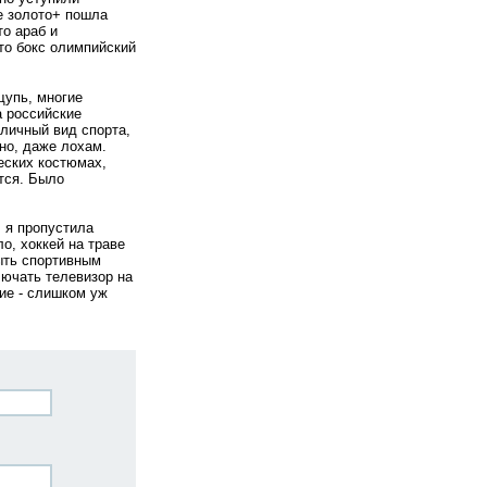
ое золото+ пошла
то араб и
что бокс олимпийский
щупь, многие
а российские
тличный вид спорта,
но, даже лохам.
еских костюмах,
тся. Было
 я пропустила
о, хоккей на траве
ыть спортивным
лючать телевизор на
ие - слишком уж