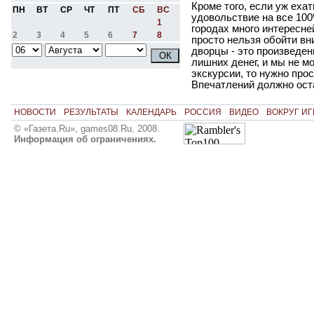
Кроме того, если уж ехат
ПН
ВТ
СР
ЧТ
ПТ
СБ
ВС
удовольствие на все 100
1
городах много интересне
2
3
4
5
6
7
8
просто нельзя обойти вн
дворцы - это произведени
лишних денег, и мы не м
экскурсии, то нужно про
Впечатлений должно ост
НОВОСТИ
РЕЗУЛЬТАТЫ
КАЛЕНДАРЬ
РОССИЯ
ВИДЕО
ВОКРУГ ИГ
© «Газета.Ru», games08.Ru, 2008.
Информация об ограничениях.