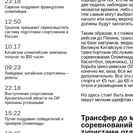
23:18
две недели, наблюдая за
Саркози поздравил французских
нехватки времени, либо 
олимпийцев
тем самым могут выбрать
начало или конец меропр
12:50
должны будут заплатить
Грызлов призывает переосмыслить
систему подготовки спортсменов в
Таким образом, в стоимо
России
рейсом до Пекина, транс
на базе завтраков, меди
10:17
Великую Китайскую стену
транспортным обслужива
Китайские олимпийские чемпионы
соревнования Олимпиады
получат по $50 тысяч
баскетбол, (мужчины), 1
09:23
борьба греко-римская (55 
конечно же, виза. Все ж
Лебедева: китайские спортсмены –
дополнительно. Все это
роботы
спорта от €5 тыс. до €8 
отеля и размещения в не
22:18
Выступления спортсменов
Но здесь стоит быть вни
Архангельской области на ОИ
пишут мелким шрифтом 
признаны успешными
15:22
Трансфер до 
Путин поздравил победителей и
соревнований
призеров Олимпиады
туристами отд