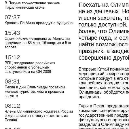
В Пекине торжественно зажжен
Поехать на Олимп
Паралимпийский огонь
не из дешевых. Н
07:37
и если захотеть, 
Кровать Яо Мина продадут с аукциона
только доступной,
более, что Олимпи
15:43
четыре года, и ес
Олимпийские чемпионы из Монголии
получили по $3 млн, 16 квартир и 5 кг
найти возможность
золота
праздник, а заодн
15:12
совершенно другой
РПЦ поздравила российских
спортсменов с успешным
Впервые Китай принимае
выступлением на ОИ-2008
мероприятий в мире спо
которые пройдут в его с
08:31
крупнейших городах этог
Пекин в дни Олимпиады посетили
выяснить, как можно туд
меньше туристов, чем в прошлом
Олимпиады обойдется по
августе
праздника.
08:12
Туры в Пекин предлагают
компании, специализирую
Члены Олимпийского комитета России
государственные предпр
и журналисты не могут вылететь из
физкультурно-спортивны
Пекина
разделили Олимпиаду на
хорошо для тех, кто не 