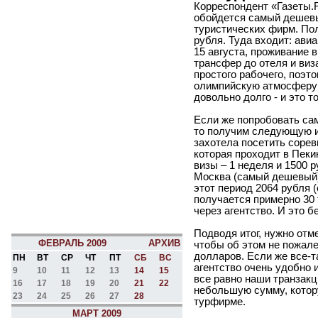
Корреспондент «Газеты.R
обойдется самый дешевы
туристических фирм. Пол
рубля. Туда входит: авиа
15 августа, проживание в
трансфер до отеля и ви
простого рабочего, поэт
олимпийскую атмосферу 
довольно долго - и это т
Если же попробовать са
то получим следующую и
захотела посетить сорев
которая проходит в Пеки
визы – 1 неделя и 1500 
Москва (самый дешевый) 
этот период 2064 рубля (
получается примерно 30 
через агентство. И это б
Подводя итог, нужно отм
ФЕВРАЛЬ 2009
АРХИВ
чтобы об этом не пожале
долларов. Если же все-та
ПН
ВТ
СР
ЧТ
ПТ
СБ
ВС
агентство очень удобно 
9
10
11
12
13
14
15
все равно наши транзакц
16
17
18
19
20
21
22
небольшую сумму, котор
23
24
25
26
27
28
турфирме.
МАРТ 2009