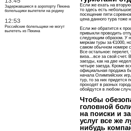
13:45
Если же ехать на вторую
Задержавшиеся в аэропорту Пекина
то здесь есть небольшое
болельщики вылетели на родину
посещение пяти соревно
цена данного тура тоже 
12:53
Российские болельщики не могут
Если же обратится к про
вылететь из Пекина
привыкли проводить отпу
следующим образом. У н
меркам туры за €1000, н
самом обычном номере са
Все остальное: перелет,
виза…все за свой счет. 
заезды, как на две недели
четыре заезда. Кроме все
официальная продажа би
начала Олимпийских игр,
тур, то за них придется 
проходят в разных город
обойдутся в любом случ
Чтобы обезоп
головной боли
на поиски и 
услуг все же 
нибудь компа