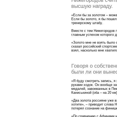
Нижегородов счита
высшую награду.
«Если бы за золотом – може
Если бы золото, я бы пошел»
тренерскому штабу.
Вместе с тем Нижегородов п
главным успехом которого д
«Золото мне не взять было 
сказал российский спортсмен
взял, насколько мне хватил
Говоря о собстве
были ли они вынес
«Я буду смотреть запись, я 
руками ходок. Он вообще за
медалей, завоеванных в Пе
Каниськиной (оба – на 20 к
«Два золота россияне уже в
хотите», – приводит слова
потерял сознание на финише
«По сравнению с Афинами но