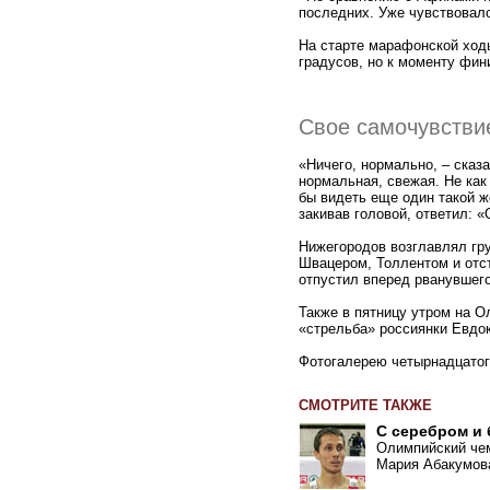
последних. Уже чувствовало
На старте марафонской ходь
градусов, но к моменту фин
Свое самочувстви
«Ничего, нормально, – сказ
нормальная, свежая. Не как 
бы видеть еще один такой 
закивав головой, ответил: «
Нижегородов возглавлял гр
Швацером, Толлентом и отс
отпустил вперед рванувшего
Также в пятницу утром на 
«стрельба» россиянки Евдок
Фотогалерею четырнадцато
СМОТРИТЕ ТАКЖЕ
С серебром и 
Олимпийский чем
Мария Абакумова