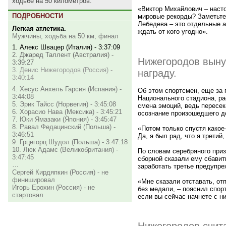
ходьбе на 50 километров.
«Виктор Михайлович – насто
ПОДРОБНОСТИ
мировые рекорды? Заметьте,
Лебедева – это отдельные а
Легкая атлетика.
ждать от кого угодно».
Мужчины, ходьба на 50 км, финал
1. Алекс Швацер (Италия) - 3:37:09
2. Джаред Таллент (Австралия) -
Нижегородов выну
3:39:27
3. Денис Нижегородов (Россия) -
награду.
3:40:14
4. Хесус Анхель Гарсия (Испания) -
Об этом спортсмен, еще за
3:44:08
Национального стадиона, ра
5. Эрик Тайсс (Норвегия) - 3:45:08
смена эмоций, ведь пересек
6. Хорасио Нава (Мексика) - 3:45:21
осознание произошедшего до
7. Юки Ямазаки (Япония) - 3:45:47
8. Равал Федацинский (Польша) -
«Потом только спустя какое
3:46:51
Да, я был рад, что я третий
9. Грцегорц Шудол (Польша) - 3:47:18
10. Люк Адамс (Великобритания) -
По словам серебряного приз
3:47:45
сборной сказали ему сбавит
…
заработать третье предупре
Сергей Кирдяпкин (Россия) - не
финишировал
«Мне сказали отставать, от
Игорь Ерохин (Россия) - не
без медали, – пояснил спор
стартовал
если вы сейчас начнете с н