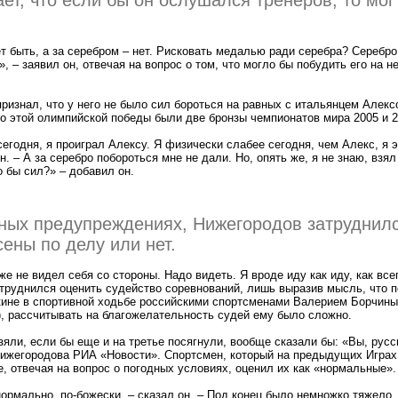
ет, что если бы он ослушался тренеров, то мог
т быть, а за серебром – нет. Рисковать медалью ради серебра? Серебро
, – заявил он, отвечая на вопрос о том, что могло бы побудить его на 
ризнал, что у него не было сил бороться на равных с итальянцем Алек
о этой олимпийской победы были две бронзы чемпионатов мира 2005 и 2
сегодня, я проиграл Алексу. Я физически слабее сегодня, чем Алекс, я э
. – А за серебро побороться мне не дали. Но, опять же, я не знаю, взял
о бы сил?» – добавил он.
нных предупреждениях, Нижегородов затруднилс
ены по делу или нет.
же не видел себя со стороны. Надо видеть. Я вроде иду как иду, как все
труднился оценить судейство соревнований, лишь выразив мысль, что 
кине в спортивной ходьбе российскими спортсменами Валерием Борчины
м), рассчитывать на благожелательность судей ему было сложно.
зяли, если бы еще и на третье посягнули, вообще сказали бы: «Вы, русс
 Нижегородова РИА «Новости». Спортсмен, который на предыдущих Играх
, отвечая на вопрос о погодных условиях, оценил их как «нормальные».
рмально, по-божески, – сказал он. – Под конец было немножко тяжело,