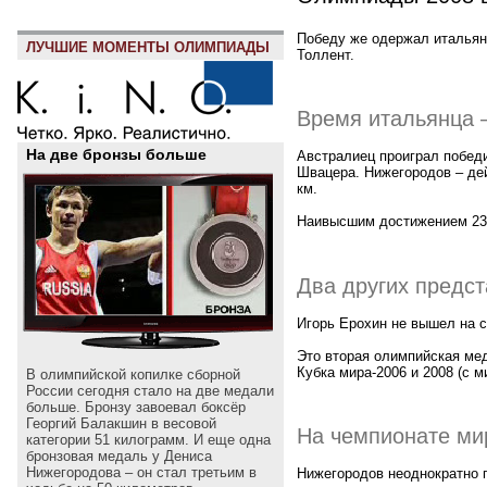
Победу же одержал итальян
ЛУЧШИЕ МОМЕНТЫ ОЛИМПИАДЫ
Толлент.
Время итальянца –
На две бронзы больше
Австралиец проиграл побед
Швацера. Нижегородов – дей
км.
Наивысшим достижением 23-
Два других предс
Игорь Ерохин не вышел на с
Это вторая олимпийская мед
Кубка мира-2006 и 2008 (с 
В олимпийской копилке сборной
России сегодня стало на две медали
больше. Бронзу завоевал боксёр
Георгий Балакшин в весовой
На чемпионате мир
категории 51 килограмм. И еще одна
бронзовая медаль у Дениса
Нижегородова – он стал третьим в
Нижегородов неоднократно г