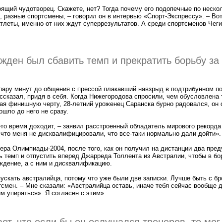
ящий чудотворец. Скажете, нет? Тогда почему его подопечные по нескол
 разные спортсмены, – говорил он в интервью «Спорт-Экспрессу». – Во
тлеты, именно от них ждут суперрезультатов. А среди спортсменов Чег
жден был сбавить темп и прекратить борьбу за
 пару минут до общения с прессой плакавший навзрыд в подтрибунном п
ссказал, придя в себя. Когда Нижегородова спросили, чем обусловлена 
ая финишную черту, 28-летний уроженец Саранска бурно радовался, он 
шло до него не сразу.
-то время доходит, – заявил расстроенный обладатель мирового рекорда 
, что меня не дисквалифицировали, что все-таки нормально дали дойти».
ера Олимпиады-2004, после того, как он получил на дистанции два пре
ь темп и отпустить вперед Джарреда Толлента из Австралии, чтобы в бо
ждение, а с ним и дисквалификацию.
пускать австралийца, потому что уже были две записки. Лучше быть с б
тсмен. – Мне сказали: «Австралийца оставь, иначе тебя сейчас вообще
им упираться». Я согласен с этим».