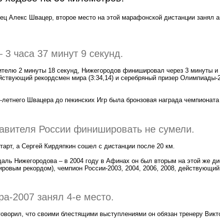
ец Алекс Швацер, второе место на этой марафонской дистанции занял 
 3 часа 37 минут 9 секунд.
ителю 2 минуты 18 секунд, Нижегородов финишировал через 3 минуты и 
ствующий рекордсмен мира (3:34,14) и серебряный призер Олимпиады-2
летнего Швацера до пекинских Игр была бронзовая награда чемпионата
тавителя России финишировать не сумели.
тарт, а Сергей Кирдяпкин сошел с дистанции после 20 км.
аль Нижегородова – в 2004 году в Афинах он был вторым на этой же д
мировым рекордом), чемпион России-2003, 2004, 2006, 2008, действующи
а-2007 занял 4-е место.
оворил, что своими блестящими выступлениями он обязан тренеру Викт