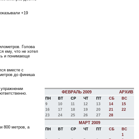
показывали +19
километров. Голова
ся ему, что не хотел
ись и понимающе
лся вместе с
ометров до финиша
 упражнении
ФЕВРАЛЬ 2009
АРХИВ
оответственно.
ПН
ВТ
СР
ЧТ
ПТ
СБ
ВС
9
10
11
12
13
14
15
16
17
18
19
20
21
22
23
24
25
26
27
28
МАРТ 2009
и 800 метров, а
ПН
ВТ
СР
ЧТ
ПТ
СБ
ВС
1