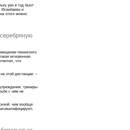
ьку раз в год бьют
т Исинбаева и
ина этого можно
 серебряную
омещении пекинского
такая мгновенная
ответил, что
на этой дистанции. –
дупреждения, тренеры
рьбе с ним не
ронзой, чем вообще
 дисквалифицируют,