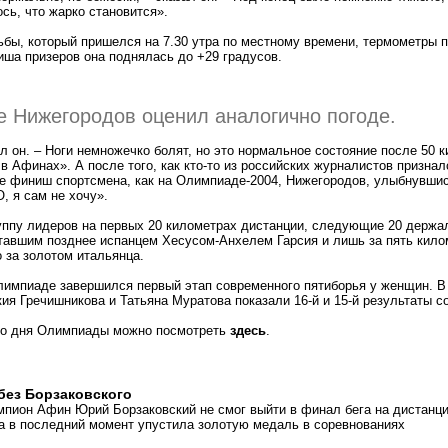
сь, что жарко становится».
бы, который пришелся на 7.30 утра по местному времени, термометры 
иша призеров она поднялась до +29 градусов.
е Нижегородов оценил аналогично погоде.
ал он. – Ноги немножечко болят, но это нормальное состояние после 50 
в Афинах». А после того, как кто-то из российских журналистов признал
же финиш спортсмена, как на Олимпиаде-2004, Нижегородов, улыбнувш
О, я сам не хочу».
уппу лидеров на первых 20 километрах дистанции, следующие 20 держа
тавшим позднее испанцем Хесусом-Анхелем Гарсия и лишь за пять кил
 за золотом итальянца.
Олимпиаде завершился первый этап современного пятиборья у женщин. В
ия Гречишникова и Татьяна Муратова показали 16-й и 15-й результаты с
го дня Олимпиады можно посмотреть
здесь
.
без Борзаковского
пион Афин Юрий Борзаковский не смог выйти в финал бега на дистанци
 в последний момент упустила золотую медаль в соревнованиях