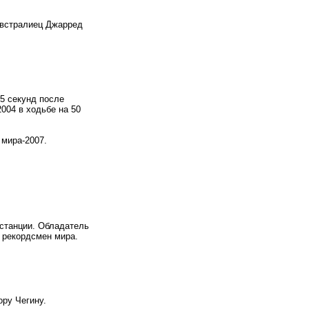
австралиец Джарред
5 секунд после
004 в ходьбе на 50
 мира-2007.
истанции. Обладатель
й рекордсмен мира.
ору Чегину.