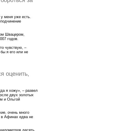
 бороться за
 у меня уже есть.
неподчинение
сом Швацером,
007 годов.
то чувствую, –
 бы я его или не
я оценить,
гда я хожу», – развел
после двух золотых
м и Ольгой
кие, очень много
 в Афинах едва не
 километров десять