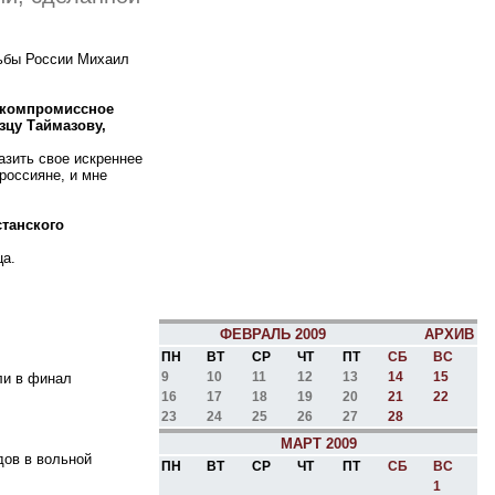
рьбы России Михаил
ескомпромиссное
зцу Таймазову,
азить свое искреннее
россияне, и мне
станского
ца.
ФЕВРАЛЬ 2009
АРХИВ
ПН
ВТ
СР
ЧТ
ПТ
СБ
ВС
9
10
11
12
13
14
15
ли в финал
16
17
18
19
20
21
22
23
24
25
26
27
28
МАРТ 2009
дов в вольной
ПН
ВТ
СР
ЧТ
ПТ
СБ
ВС
1