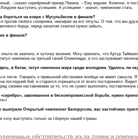
нный, - сказал серебряный призер Пекина. – Ему виднее. Конечно, я по
 Лондоне выступить успешнее. А успешнее – значит, чемпионом стать.
та бороться на ковре с Мусульбесом в финале?
я против любого соперника, невзирая на его титулы. О том, что мы друз
 великого борца, перед началом схватки нужно забыть.
дня в финале?
и опыта не хватило, и чуточку везения. Могу признать, что Артур Таймаз
титул чемпиона на третьей своей Олимпиаде, и это заслуживает велича
здесь, в Китае, титул чемпиона мира среди молодежи. Удалось ли о
ься легче. Говорить о привычной обстановке вообще не имеет смысла. Я
на последний бой, и старался отрешиться от всего постороннего. Видел
еред своими наставниками за то, что не сумел выполнить поставленную 
 «серебро», завоеванное в бескомпромиссной борьбе, нужно прино
те»!
вы выиграли Открытый чемпионат Белоруссии, вас настойчиво приг
 и хочу выступать только за сборную нашей страны.
еделенных обстоятельств из-за травм и операц