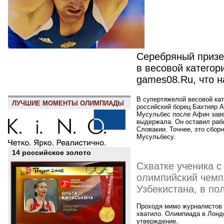
Серебряный призе
в весовой категор
games08.Ru, что н
В супертяжелой весовой ка
ЛУЧШИЕ МОМЕНТЫ ОЛИМПИАДЫ
российский борец Бахтияр 
Мусульбес после Афин заве
выдержала. Он оставил рабо
Словакии. Точнее, это сбор
Мусульбесу.
14 российское золото
Схватке ученика с
олимпийский чемп
Узбекистана, в п
Проходя мимо журналистов в
хватило. Олимпиада в Лондо
утверждение.