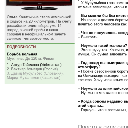
– У Мусульбеса глаз намета
от меня зависящее, чтобы в
– Вы смогли бы без пиете
Ольга Каниськина стала чемпионкой
– На ковре я должен боротьс
в ходьбе на 20 километров. На счету
почитаю этого человека как
российских олимпийцев уже 14
наград высшей пробы и наша
– Что не получилось сего
сборная в неофициальном зачете
– Выиграть.
занимает четвертое место.
– Неужели такой малости?
ПОДРОБНОСТИ
– Это я шучу так. Конечно, 
Борьба вольная.
лучше. Он сумел завоевать 
Мужчины. До 120 кг. Финал
– Год назад вы выиграли 
1. Артур Таймазов (Узбекистан)
атмосферу?
2. Бахтияр Ахмедов (Россия)
– Против сверстников борот
3. Давид Мусульбес (Словакия),
на Олимпиаде выходил, как 
Марид Муталимов (Казахстан)
тренера. Хочу извиниться п
– Неужели за олимпийское
– Ну, мы-то мечтали о «золо
– Когда совсем недавно 
этой страны…
– Горжусь, что я россиянин,
Просто в силу опр