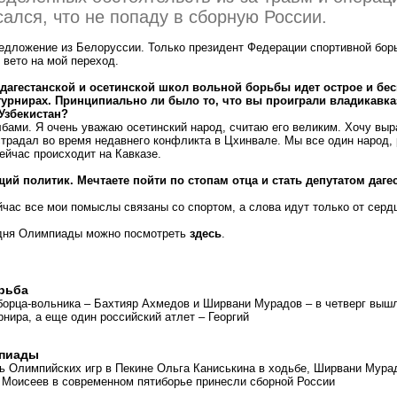
сался, что не попаду в сборную России.
редложение из Белоруссии. Только президент Федерации спортивной бо
вето на мой переход.
дагестанской и осетинской школ вольной борьбы идет острое и б
урнирах. Принципиально ли было то, что вы проиграли владикавка
Узбекистан?
лбами. Я очень уважаю осетинский народ, считаю его великим. Хочу выр
страдал во время недавнего конфликта в Цхинвале. Мы все один народ, 
сейчас происходит на Кавказе.
щий политик. Мечтаете пойти по стопам отца и стать депутатом даге
час все мои помыслы связаны со спортом, а слова идут только от серд
 дня Олимпиады можно посмотреть
здесь
.
рьба
борца-вольника – Бахтияр Ахмедов и Ширвани Мурадов – в четверг выш
рнира, а еще один российский атлет – Георгий
мпиады
ь Олимпийских игр в Пекине Ольга Каниськина в ходьбе, Ширвани Мура
 Моисеев в современном пятиборье принесли сборной России