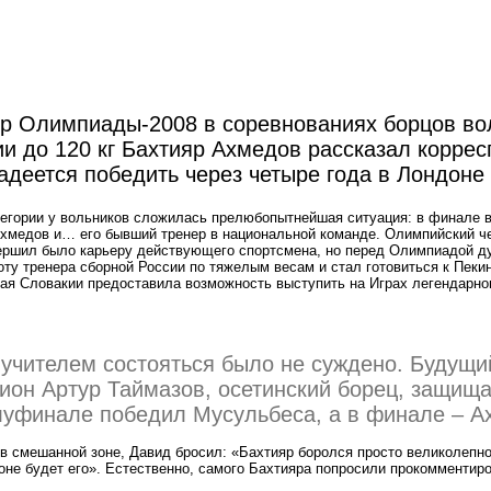
р Олимпиады-2008 в соревнованиях борцов во
ии до 120 кг Бахтияр Ахмедов рассказал корре
адеется победить через четыре года в Лондоне
тегории у вольников сложилась прелюбопытнейшая ситуация: в финале 
Ахмедов и… его бывший тренер в национальной команде. Олимпийский ч
ршил было карьеру действующего спортсмена, но перед Олимпиадой д
ту тренера сборной России по тяжелым весам и стал готовиться к Пекин
ная Словакии предоставила возможность выступить на Играх легендарно
 учителем состояться было не суждено. Будущи
ион Артур Таймазов, осетинский борец, защищ
олуфинале победил Мусульбеса, а в финале – А
 смешанной зоне, Давид бросил: «Бахтияр боролся просто великолепно
не будет его». Естественно, самого Бахтияра попросили прокомментиро