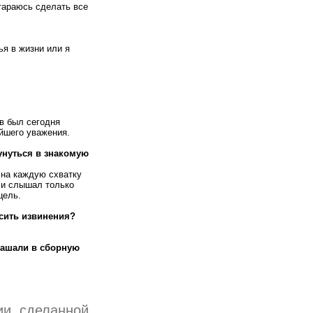
стараюсь сделать все
ья в жизни или я
ов был сегодня
йшего уважения.
кунуться в знакомую
 на каждую схватку
 и слышал только
цель.
сить извинения?
лашали в сборную
ии, сделанной