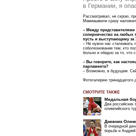
в Германии, я опа
Рассматривал, не скрою, п
Мамиашвили сразу наложил 
– Между представителями 
соперничество на любых т
пусть и выступающему за 
– Не нужно нас сталкивать 
соболезнование тем, кто по
больно и обидно за то, что 
– Вы говорите, как настоя
парламента?
– Возможно, в будущем. Сей
Фотогалерею тринадцатого
СМОТРИТЕ ТАКЖЕ
Медальная бо
Два российских 
олимпийского ту
Дневник Оли
В очередной ден
борьбе и Андрей