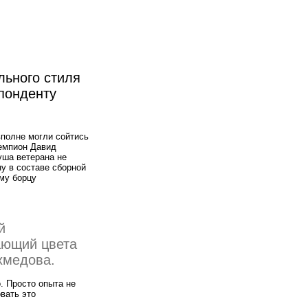
льного стиля
спонденту
вполне могли сойтись
емпион Давид
уша ветерана не
у в составе сборной
му борцу
й
ающий цвета
хмедова.
. Просто опыта не
вать это