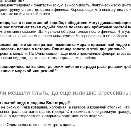
 англичанок?
продемонстрировали фантастическую выносливость. Фактически всю дист
щили группу вплоть до самого финиша. Хорошо еще, что опыта у них не 
нить их на финишный рывок.
 воде, как и в спортивной ходьбе, победителя могут дисквалифици
то вас постигнет такая судьба после показанной арбитрами желтой 
что ее мне показали. Да и узнала об этом только после финиша. Что уж
о по отношению ко мне соперницы вели себя агрессивно, а не наоборот.
 сомнения, что многократная чемпионка мира и признанный лидер в
авоевать первое в истории Олимпиад золото в этой дисциплине?
тировать медали. На Олимпиадах чаще всего признанные фавориты остаю
ы сами видели, насколько тяжело далась мне победа.
проводились на канале, где олимпийские награды разыгрывали греб
нению с морской или речной?
сли мешали плыть, да еще излишне агрессивны
открытой воде в родном Волгограде?
о не рискую! Река коварная, холодная, а катеров и кораблей столько, чт
а центральных магистралях города. Отгораживать специальную трассу 
ейне, а адаптироваться к открытой воде можно за неделю.
 дня Олимпиады можно посмотреть
здесь.