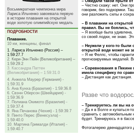
– Ожидали такой прыти от
– Честно скажу: нет. Они 
Восьмикратная чемпионка мира
говорим, без подкормки. Та
Лариса Ильченко завоевала первую
они разложить силы и сохра
в истории плавания на открытой
воде золотую олимпийскую медаль
– В плавании на открытой
правил. Вы не боялись, ч
ПОДРОБНОСТИ
– Я вообще была удивлена, 
со своей лодки, не знаю. Эт
Плавание.
10 км, женщины, финал
– Неужели у кого-то были
открытой воде может не з
1. Лариса Ильченко (Россия) –
– Я не Фелпс, чтобы гаран
1:59:27.7
прогнозируемых медалей. В
2. Кери-Энн Пейн (Великобритания) –
1:59:29.2
– Соревнования в Пекине 
3. Кассандра Паттен
имела специфику по срав
(Великобритания) – 1:59:31.0
– Дистанция как дистанция.
4. Анжела Маурер (Германия) -
1:59:31.9
5. Ана Кунха (Бразилия) - 1:59:36.8
6. Свэнн Оберсон (Швейцария) -
Разве что водоро
1:59:36.9
7. Полиана Окимото (Бразилия) -
– Тренируетесь ли вы на 
1:59:37.4
– Да я в Волге и купаться-т
8. Яна Печанова (Чехия) - 1:59:39.7
сравнить с автомобильным н
9. Пинто Перес (Венесуэла) -
будет. Тренируюсь я в басс
1:59:40.0
10. Мартина Грималди (Италия) -
Фотогалерею двенадцатого
1:59:40.7