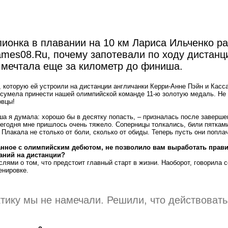
ионка в плавании на 10 км Лариса Ильченко ра
mes08.Ru, почему запотевали по ходу дистанци
 мечтала еще за километр до финиша.
 которую ей устроили на дистанции англичанки Керри-Анне Пэйн и Касс
 сумела принести нашей олимпийской команде 11-ю золотую медаль. Не 
овцы!
а я думала: хорошо бы в десятку попасть, – призналась после заверше
егодня мне пришлось очень тяжело. Соперницы толкались, били пятками
 Плакала не столько от боли, сколько от обиды. Теперь пусть они попла
анное с олимпийским дебютом, не позволило вам выработать прави
аний на дистанции?
слями о том, что предстоит главный старт в жизни. Наоборот, говорила с
енировке.
тику мы не намечали. Решили, что действовать