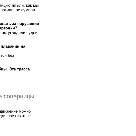
анцию плыли, как мы
хватило, не сумели
ровать за нарушение
карточки?
 там углядели судьи
 плавании на
тся без
цы. Эта трасса
е соперницы.
о движение можно
для нас никто не