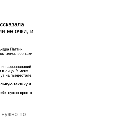
ссказала
и ее очки, и
андра Паттин,
остались все-таки
ния соревнований
 в лицо. У меня
чут на пьедестале.
льную тактику и
ебе: нужно просто
 нужно по