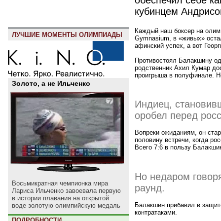
кубинцем Андрис
Каждый наш боксер на олимп
ЛУЧШИЕ МОМЕНТЫ ОЛИМПИАДЫ
Gymnasium, в «живых» оста
афинский успех, а вот Геор
Противостоял Балакшину оди
родственник Ахил Кумар до
проигрыша в полуфинале. Не 
Золото, а не Ильченко
Индиец, становив
оробел перед рос
Вопреки ожиданиям, он стар
половину встречи, когда ро
Всего 7:6 в пользу Балакши
Но недаром говор
Восьмикратная чемпионка мира
раунд.
Лариса Ильченко завоевала первую
в истории плавания на открытой
Балакшин прибавил в защите
воде золотую олимпийскую медаль
контратаками.
ПОДРОБНОСТИ