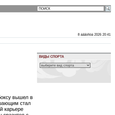
8 àâãóñòà 2026 20:41
ВИДЫ СПОРТА
боксу вышел в
ешающим стал
ей карьере
 сразится с