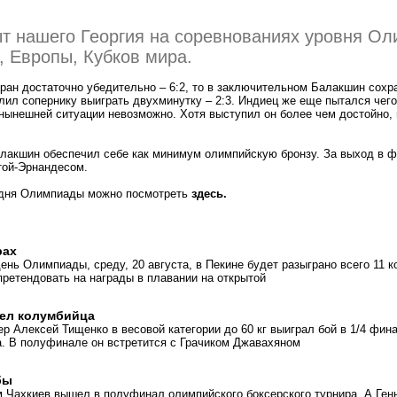
т нашего Георгия на соревнованиях уровня Ол
, Европы, Кубков мира.
ран достаточно убедительно – 6:2, то в заключительном Балакшин сохр
лил сопернику выиграть двухминутку – 2:3. Индиец же еще пытался чего
 нынешней ситуации невозможно. Хотя выступил он более чем достойно,
лакшин обеспечил себе как минимум олимпийскую бронзу. За выход в ф
ой-Эрнандесом.
 дня Олимпиады можно посмотреть
здесь.
рах
ень Олимпиады, среду, 20 августа, в Пекине будет разыграно всего 11 к
претендовать на награды в плавании на открытой
ел колумбийца
ер Алексей Тищенко в весовой категории до 60 кг выиграл бой в 1/4 фин
. В полуфинале он встретится с Грачиком Джавахяном
бы
 Чахкиев вышел в полуфинал олимпийского боксерского турнира. А Ген