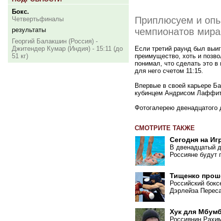
Бокс.
Приплюсуем и опы
Четвертьфиналы
результаты
чемпионатов мира
Георгий Балакшин (Россия) -
Джитендер Кумар (Индия) - 15:11 (до
Если третий раунд был выиг
51 кг)
преимущество, хоть и позво
понимал, что сделать это в
для него счетом 11:15.
Впервые в своей карьере Ба
кубинцем Андрисом Лаффит
Фотогалерею двенадцатого
СМОТРИТЕ ТАКЖЕ
Сегодня на Иг
В двенадцатый д
Россияне будут 
Тищенко прош
Российский бокс
Дэрлейза Переса
Хук для Мбум
Россиянин Рахим