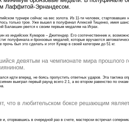
ом Лаффитой-Эрнандесом.
ийском турнире сейчас на вес золота. Из 11-ти человек, стартовавших н
лось только трое. Уже вышел в полуфинал Алексей Тищенко, имея шанс
гий Балакшин рвется к своим первым медалям на Играх.
н из индийских Кумаров – Джитендер. Его соотечественник и, возможно
стиг полуфинала и бронзовых медалей, которые вручаются автоматичес
прочь был это сделать и этот Кумар в своей категории до 51 кг.
шийся девятым на чемпионате мира прошлого г
сиянином.
ался идти вперед, не боясь пропустить ответных ударов. Эта тактика о
ссиянин выиграл первый раунд всего 2:1, а во втором равенство по очкам
на.
ят, что в любительском боксе решающим являет
 и, оторвавшись в очередной раз в счете, мастерски встречал соперник