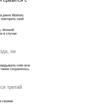
а ринге Workers
 повторить свой
, близкий
ки в случае
ода, не
правдывала себя всю
 также сохранялось.
ся третий
а своими