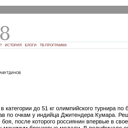
Р
ИСТОРИЯ
БЛОГИ
ТВ-ПРОГРАММА
АФУТДИНОВ
в категории до 51 кг олимпийского турнира по 
ав по очкам у индийца Джитендера Кумара. Р
о боя, после которого россиянин впервые в сво
ак минимум бронзовые медали. В полуфинале он