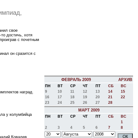
импиад,
анил свое
-то достичь, хотя
 проиграв с почетным
инал он сразится с
ФЕВРАЛЬ 2009
АРХИВ
ПН
ВТ
СР
ЧТ
ПТ
СБ
ВС
9
10
11
12
13
14
15
омплектов наград.
16
17
18
19
20
21
22
23
24
25
26
27
28
МАРТ 2009
ала у колумбийца
ПН
ВТ
СР
ЧТ
ПТ
СБ
ВС
1
2
3
4
5
6
7
8
надий Ковалев