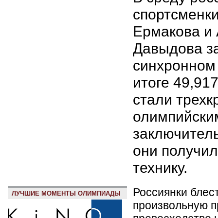
спортсменки
Ермакова и
Давыдова за
синхронном 
итоге 49,91
стали трех
олимпийски
заключител
они получил
технику.
Россиянки блес
ЛУЧШИЕ МОМЕНТЫ ОЛИМПИАДЫ
произвольную п