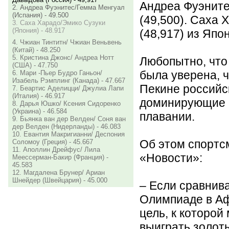
Андреа Фуэните
2. Андреа Фуэнитес/Гемма Менгуал
(Испания) - 49.500
(49,500). Саха 
3. Саха Харадо/Эмико Сузуки
(Япония) - 48.917
(48,917) из Япо
4. Чжиан Тинтитн/ Чжиан Веньвень
(Китай) - 48.250
5. Кристина Джонс/ Андреа Нотт
Любопытно, что
(США) - 47.750
была уверена, 
6. Мари -Пьер Будро Ганьон/
Изабель Рэмплинг (Канада) - 47.667
Пекине российс
7. Беартис Аделицци/ Джулиа Лапи
(Италия) - 46.917
доминирующие 
8. Дарья Юшко/ Ксения Сидоренко
(Украина) - 46.584
плавании.
9. Бьянка ван дер Велден/ Соня ван
дер Велден (Нидерланды) - 46.083
10. Евантия Макригианни/ Деспония
Об этом спортс
Соломоу (Греция) - 45.667
11. Аполлин Дрейфус/ Лила
«Новости»:
Меессерман-Бакир (Франция) -
45.583
12. Магдалена Брунер/ Ариан
Шнейдер (Швейцария) - 45.000
– Если сравнива
Олимпиаде в Аф
цель, к которой
выиграть золот