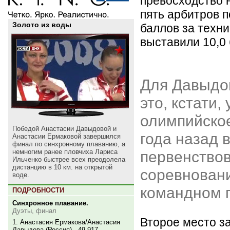
превосходство 
пять арбитров п
Золото из воды
баллов за техни
выставили 10,0 
Для Давыдо
это, кстати,
олимпийское
Победой Анастасии Давыдовой и
года назад 
Анастасии Ермаковой завершился
финал по синхронному плаванию, а
немногим ранее пловчиха Лариса
первенствов
Ильченко быстрее всех преодолела
дистанцию в 10 км. на открытой
соревновани
воде.
командном 
ПОДРОБНОСТИ
Синхронное плавание.
Дуэты, финал
Второе место з
1. Анастасия Ермакова/Анастасия
Давыдова (Россия) - 49,917