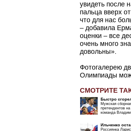
увидеть после 
пальца вверх от
что для нас бол
– добавила Ерма
оценки – все де
очень много зна
довольны».
Фотогалерею дв
Олимпиады мож
СМОТРИТЕ ТА
Быстро сгоре
Мужская сборная
претендентов н
команда Владим
Ильченко оста
Россиянка Ларис