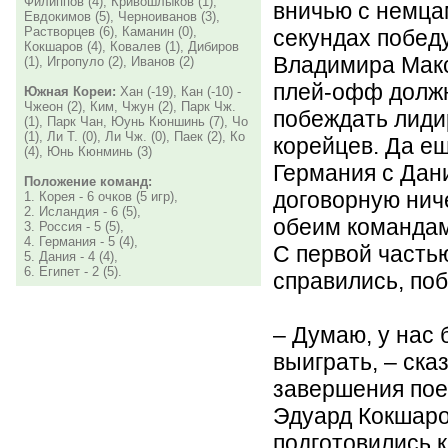
Филиппов (4), Кривошлыков (1),
вничью с немца
Евдокимов (5), Черноиванов (3),
Растворцев (6), Каманин (0),
секундах победу
Кокшаров (4), Ковалев (1), Дибиров
Владимира Макс
(1), Игропуло (2), Иванов (2)
плей-офф должн
Южная Кореи:
Хан (-19), Кан (-10) -
Чжеон (2), Ким, Чжун (2), Парк Чж.
побеждать лиди
(1), Парк Чан, Юунь Кюншинь (7), Чо
(1), Ли Т. (0), Ли Чж. (0), Паек (2), Ко
корейцев. Да ещ
(4), Юнь Кюнминь (3)
Германия с Дан
Положение команд:
договорную нич
1. Корея - 6 очков (5 игр),
2. Исландия - 6 (5),
обеим командам
3. Россия - 5 (5),
4. Германия - 5 (4),
С первой часть
5. Дания - 4 (4),
6. Египет - 2 (5).
справились, поб
– Думаю, у нас
выиграть, – ска
завершения пое
Эдуард Кокшаро
подготовились к