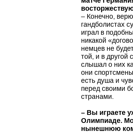
матче Германи
восторжеству
– Конечно, верю
гандболистах су
играл в подобны
никакой «догово
немцев не будет
той, и в другой
слышал о них ка
они спортсмены 
есть душа и чув
перед своими б
странами.
– Вы играете у
Олимпиаде. Мо
нынешнюю ком