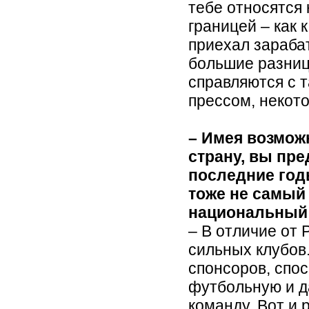
тебе относятся 
границей – как 
приехал зараба
большие разни
справляются с 
прессом, некото
– Имея возмож
страну, вы пр
последние год
тоже не самый
национальный
– В отличие от 
сильных клубов
спонсоров, спо
футбольную и д
команду. Вот и