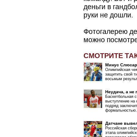
деньги в гандбо
руки не дошли.
Фотогалерею де
можно посмотр
СМОТРИТЕ ТА
Минус Слюсар
Олимпийская че
защитить свой ти
восьмым результ
Неудача, а не
Баскетбольная с
выступление на 
подряд заключит
формальностью.
Датчане выве
Российская сбор
этапа олимпийск