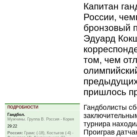
Капитан ган
России, чем
бронзовый 
Эдуард Кок
корреспонд
том, чем от
олимпийский
предыдущих,
пришлось пр
Гандболисты сб
ПОДРОБНОСТИ
заключительным
Гандбол.
Мужчины. Группа B. Россия - Корея
турнира находил
29:22
Проиграв датча
Россия:
Грамс (-18), Костыгов (-4) -