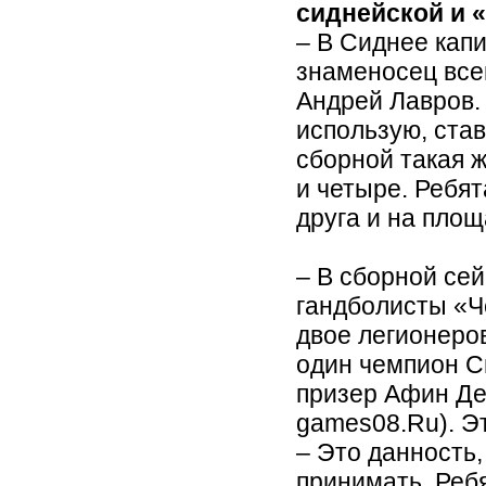
сиднейской и 
– В Сиднее кап
знаменосец все
Андрей Лавров. 
использую, став
сборной такая ж
и четыре. Ребят
друга и на площ
– В сборной сей
гандболисты «Ч
двое легионеро
один чемпион С
призер Афин Де
games08.Ru). Э
– Это данность
принимать. Реб