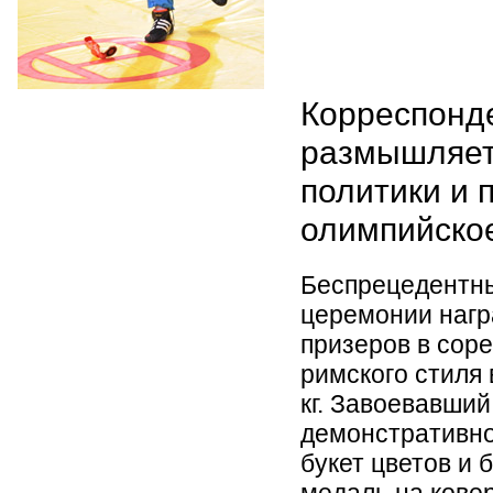
Корреспонд
размышляет
политики и 
олимпийско
Беспрецедентны
церемонии нагр
призеров в соре
римского стиля 
кг. Завоевавши
демонстративно
букет цветов и
медаль на кове