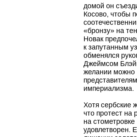
домой он съезд
Косово, чтобы 
соотечественни
«бронзу» на те
Новак предпоче
к запутанным уз
обменялся руко
Джеймсом Блэйк
желании можно 
представителям
империализма.
Хотя сербские 
что протест на 
на стометровке
удовлетворен. Е