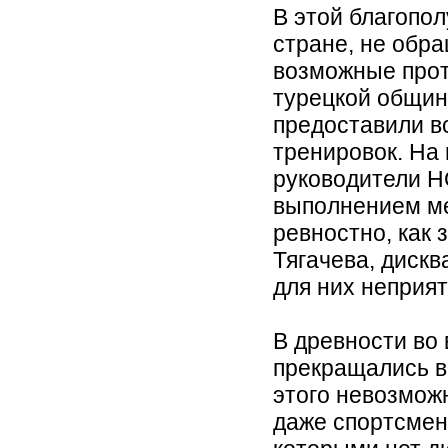
В этой благопо
стране, не обр
возможные прот
турецкой общин
предоставили в
тренировок. На 
руководители Н
выполнением ме
ревностно, как
Тягачева, диск
для них неприя
В древности во
прекращались в
этого невозможн
даже спортсмен