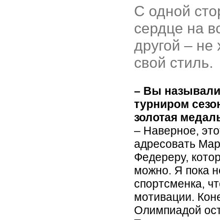
С одной сто
сердце на в
другой – не
свой стиль.
– Вы называл
турниром сезон
золотая медал
– Наверное, эт
адресовать Мар
Федереру, кото
можно. Я пока н
спортсменка, ч
мотивации. Кон
Олимпиадой ост