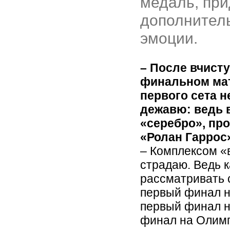
медаль, при
дополнител
эмоции.
– После вчист
финальном ма
первого сета 
дежавю: ведь 
«серебро», пр
«Ролан Гаррос
– Комплексом «
страдаю. Ведь 
рассматривать с
первый финал н
первый финал н
финал на Олимп