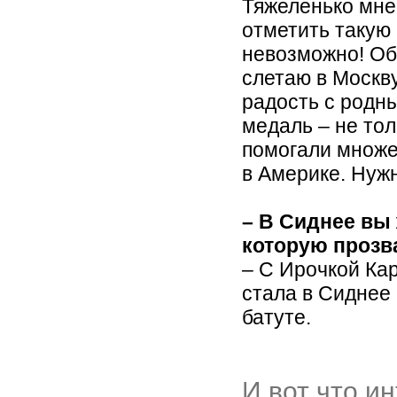
Тяжеленько мне
отметить такую
невозможно! Об
слетаю в Москву
радость с родны
медаль – не тол
помогали множе
в Америке. Нужн
– В Сиднее вы 
которую проз
– С Ирочкой Ка
стала в Сиднее
батуте.
И вот что и