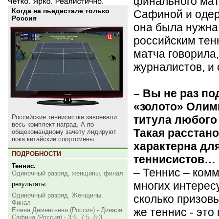
финального мат
Когда на пьедестале только
Сафиной и одер
Россия
она была нужна
российским тен
матча говорила,
журналистов, и
– Вы не раз по
«золото» Олим
титула любого
Российские теннисистки завоевали
весь комплект наград. А по
Такая расстано
общекомандному зачету лидируют
пока китайские спортсмены.
характерна дл
ПОДРОБНОСТИ
теннисистов…
Теннис.
– Теннис – комм
Одиночный разряд, женщины, финал
многих интерес
результаты
Одиночный разряд. Женщины.
сколько призов
Финал
же теннис - это
Елена Дементьева (Россия) - Динара
Сафина (Россия) - 3:6, 7:5, 6:3