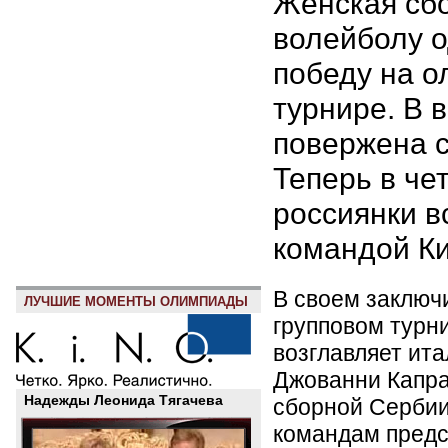
Женская сбо
волейболу 
победу на 
турнире. В 
повержена 
Теперь в ч
россиянки в
командой Ки
В своем заключ
ЛУЧШИЕ МОМЕНТЫ ОЛИМПИАДЫ
групповом турн
возглавляет ит
Джованни Капра
Надежды Леонида Тягачева
сборной Сербии
командам предст