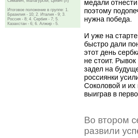
Симанич, Малагурски, Цебич (л)
медали отнести 
поэтому подопе
Итоговое положение в группе: 1.
Бразилия - 10; 2. Италия - 9; 3.
нужна победа.
Россия - 8; 4. Сербия - 7; 5.
Казахстан - 6; 6. Алжир - 5.
И уже на старте
быстро дали пон
этот день серб
не стоит. Рывок
задел на будущ
россиянки усил
Соколовой и их
выиграв в перво
Во втором с
развили усп