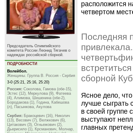
расположится на
четвертом мест
Последняя п
привлекала.
Председатель Олимпийского
комитета России Леонид Тягачев о
четвертьфи
надеждах российской сборной.
ПОДРОБНОСТИ
встретиться
Волейбол.
сборной Куб
Женщины. Группа B. Россия - Сербия
3-0 (25:21, 25:16, 25:20)
Россия:
Соколова, Гамова (обе-15),
Эстес (12), Меркулова (9), Фатеева
Ясное дело, чт
(4), Алимова, Шешенина (обе-2),
лучше сыграть 
Бородакова (1), Година, Кабешова
(л), Пасынкова, Акулова
в своей группе 
Сербия:
Бракоцевич (16), Николич
выступают непло
(13), Весович (7), Велжкович (6),
Цитакович (3), Огньежович (2),
главных претен
Дьерисило (1), Крсманович, Молнар,