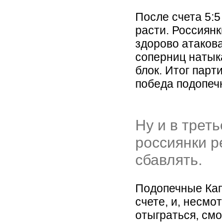
После счета 5:
расти. Россиянк
здорово атакова
соперниц натык
блок. Итог парт
победа подопечн
Ну и в трет
россиянки р
сбавлять.
Подопечные Кап
счете, и, несмо
отыграться, смо