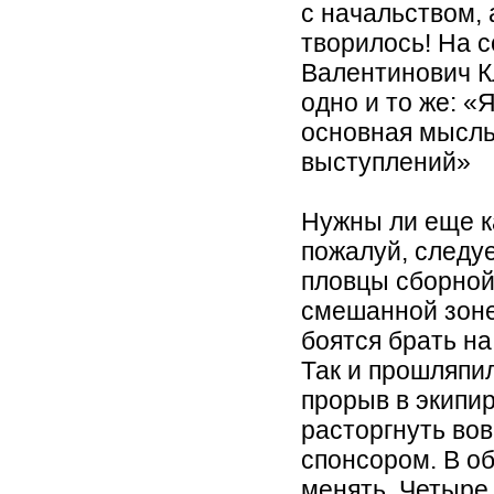
с начальством, 
творилось! На 
Валентинович К
одно и то же: «
основная мысль
выступлений»
Нужны ли еще к
пожалуй, следуе
пловцы сборной
смешанной зоне
боятся брать на
Так и прошляпи
прорыв в экипир
расторгнуть во
спонсором. В о
менять. Четыре