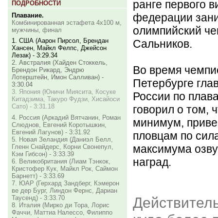
ранге первого 
ПОДРОБНОСТИ
федерации зан
Плавание.
Комбинированная эстафета 4х100 м,
олимпийский ч
мужчины, финал
1. США (Аарон Пирсол, Брендан
Сальников.
Хансен, Майкл Фелпс, Джейсон
Лезак) - 3:29.34
2. Австралия (Хайден Стоккель,
Во время чемпи
Брендон Рикард, Эндрю
Лотерштейн, Имон Салливан) -
Петербурге гла
3:30.04
3. Япония (Юничи Миясита, Косуке
России по плав
Китадзима, Такуро Фудзи, Хисайоси
Сато) - 3:31.18
говорил о том, 
4. Россия (Аркадий Вятчанин, Роман
минимум, приве
Слюднов, Евгений Коротышкин,
Евгений Лагунов) - 3:31.92
пловцам по сила
5. Новая Зеландия (Даниэл Белл,
максимума озву
Гленн Снайдерс, Корни Свонепул,
Кэм Гибсон) - 3:33.39
наград.
6. Великобритания (Лиам Тэнкок,
Кристофер Кук, Майкл Рок, Саймон
Барнетт) - 3:33.69
7. ЮАР (Герхард Зандберг, Кэмерон
ве дер Бург, Линдон Фернс, Дариан
Таусенд) - 3:33.70
Действитель
8. Италия (Мирко ди Тора, Лорис
Фаччи, Маттиа Налессо, Филиппо