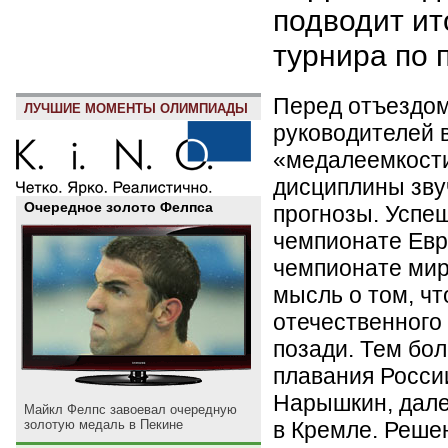
подводит ит
турнира по 
Перед отъездом
ЛУЧШИЕ МОМЕНТЫ ОЛИМПИАДЫ
руководителей 
«медалеемкост
дисциплины зву
Очередное золото Фелпса
прогнозы. Успе
чемпионате Евр
чемпионате мир
мысль о том, ч
отечественного
позади. Тем бо
плавания Росси
Нарышкин, дале
Майкл Фелпс завоевал очередную
в Кремле. Реше
золотую медаль в Пекине