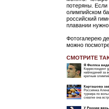
потеряны. Если 
олимпийском ба
российский гим
плавании нужно
Фотогалерею де
можно посмотр
СМОТРИТЕ ТА
Я Фелпса виде
Корреспондент g
наблюдений за в
кратным олимпи
Карташова за
Россиянка Ален
турнира по воль
схватке она вст
У России весь