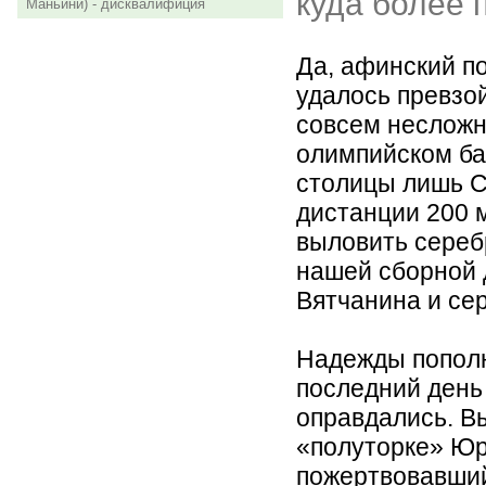
куда более 
Маньини) - дисквалифиция
Да, афинский п
удалось превзо
совсем несложно
олимпийском ба
столицы лишь С
дистанции 200 
выловить сереб
нашей сборной 
Вятчанина и се
Надежды пополн
последний день
оправдались. В
«полуторке» Юр
пожертвовавший