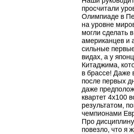
Наши руководит
просчитали уро
Олимпиаде в Пе
на уровне миров
могли сделать в
американцев и 
сильные первые
видах, а у япо
Китаджима, кот
в брассе! Даже
после первых дн
даже предполож
квартет 4х100 
результатом, п
чемпионами Евр
Про дисциплину
повезло, что я 