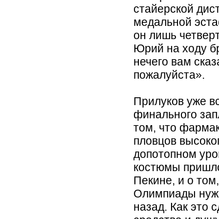
стайерской дис
медальной эста
он лишь четвер
Юрий на ходу б
нечего вам сказ
пожалуйста».
Прилуков уже в
финального зап
том, что фарма
пловцов высоког
допотопном уров
костюмы пришло
Пекине, и о том
Олимпиады нужн
назад. Как это 