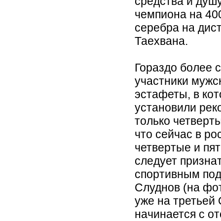
средства и душ
чемпиона на 40
серебра на дис
Таехвана.
Гораздо более 
участники мужс
эстафеты, в ко
установили рек
только четверты
что сейчас в ро
четвертые и пя
следует призна
спортивным под
Слуднов (на фот
уже на третьей
начинается с о