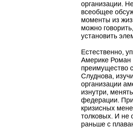
организации. Н
всеобщее обсу
моменты из жиз
можно говорить,
установить эле
Естественно, у
Америке Роман 
преимущество 
Слуднова, изуч
организации ам
изнутри, менят
федерации. При
кризисных мене
толковых. И не
раньше с плава