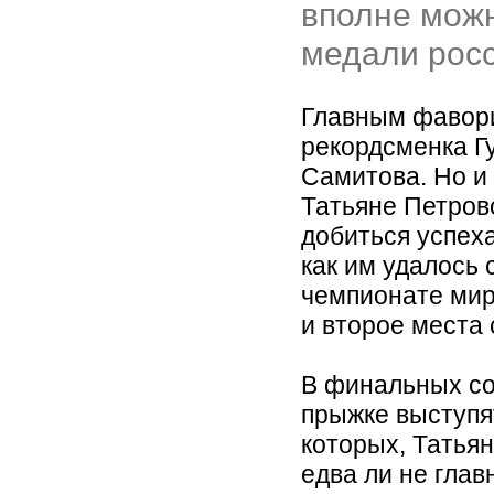
вполне можн
медали росс
Главным фавори
рекордсменка Г
Самитова. Но и
Татьяне Петров
добиться успех
как им удалось 
чемпионате мира
и второе места 
В финальных со
прыжке выступят
которых, Татьян
едва ли не гла