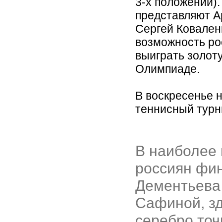
3-х положений).
представляют А
Сергей Ковален
возможность ро
выиграть золот
Олимпиаде.
В воскресенье 
теннисный турн
В наиболее
россиян фи
Дементьева 
Сафиной, зд
серебро точ