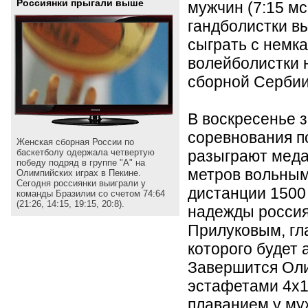
Россиянки прыгали выше
мужчин (7:15 мск
гандболистки в
сыграть с немка
волейболистки 
сборной Сербии
В воскресенье 
соревнования 
Женская сборная России по
разыграют меда
баскетболу одержала четвертую
победу подряд в группе "А" на
метров вольным
Олимпийских играх в Пекине.
Сегодня россиянки выиграли у
дистанции 1500
команды Бразилии со счетом 74:64
(21:26, 14:15, 19:15, 20:8).
надежды росси
Прилуковым, гл
которого будет 
Завершится Оли
эстафетами 4х1
плаванием у му