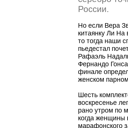
России.
Но если Вера З
китаянку Ли На 
то тогда наши с
пьедестал поче
Рафаэль Надаль
Фернандо Гонса
финале определ
женском парном
Шесть комплект
воскресенье ле
рано утром по 
когда женщины 
марафонского з