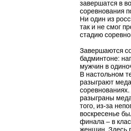
завершатся в в
соревнования п
Ни один из росс
так и не смог 
стадию соревно
Завершаются со
бадминтоне: на
мужчин в одиноч
В настольном 
разыграют меда
соревнованиях.
разыграны меда
того, из-за неп
воскресенье бы
финала – в клас
женщин. Здесь 