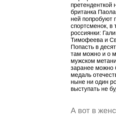
претенденткой 
британка Паола
ней попробуют 
спортсменок, в 
россиянки: Гал
Тимофеева и Св
Попасть в десят
там можно и о 
мужском метани
заранее можно 
медаль отечест
ныне ни один р
выступать не бу
А вот в жен