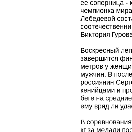
ее соперница - 
чемпионка мира
Лебедевой сост
соотечественни
Виктория Гурова
Воскресный лег
завершится фин
метров у женщи
мужчин. В посл
россиянин Серге
кенийцами и пр
беге на средни
ему вряд ли уда
В соревнования
кг за медали по