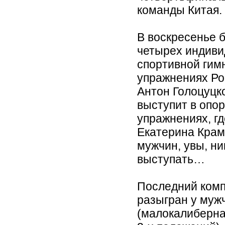
команды Китая.
В воскресенье 
четырех индиви
спортивной гим
упражнениях Ро
Антон Голоцуцк
выступит в опо
упражнениях, гд
Екатерина Крама
мужчин, увы, ни
выступать…
Последний комп
разыгран у муж
(малокалиберна