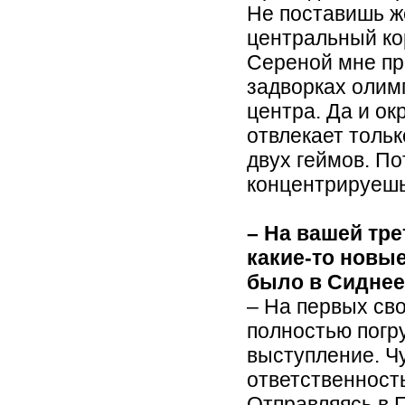
Не поставишь ж
центральный кор
Сереной мне пр
задворках олим
центра. Да и о
отвлекает толь
двух геймов. П
концентрируешь
– На вашей тр
какие-то новы
было в Сиднее
– На первых св
полностью погр
выступление. Ч
ответственность
Отправляясь в П