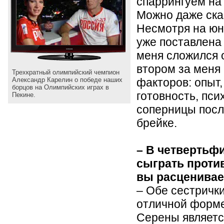
спаррингуем на
Можно даже ска
Несмотря на юн
уже поставлена 
меня сложился 
втором за меня
Трехкратный олимпийский чемпион
факторов: опыт
Александр Карелин о победе наших
борцов на Олимпийских играх в
готовность, пси
Пекине.
соперницы посл
брейке.
– В четвертьф
сыграть проти
вы расценивае
– Обе сестрички
отличной форм
Серены являетс