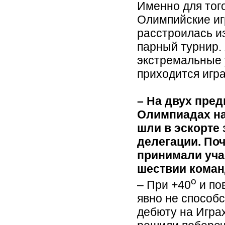
Именно для того
Олимпийские иг
расстроилась из
парный турнир.
экстремальные 
приходится игра
– На двух пре
Олимпиадах на
шли в эскорте
делегации. Поч
принимали уча
шествии кома
o
– При +40
и по
явно не способ
дебюту на Игра