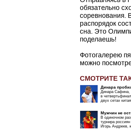
обязательно схо
соревнования. В
распорядок сост
сна. Это Олимпи
поделаешь!
Фотогалерею пя
можно посмотр
СМОТРИТЕ ТА
Динара пробил
Динара Сафина,
в четвертьфинал
двух сетах кита
Мужчин не ос
В одиночном раз
турнира россиян
Игорь Андреев, 