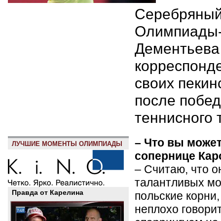
Серебряный
Олимпиады-
Дементьева
корреспонд
своих пекин
после побед
теннисного 
– Что вы может
ЛУЧШИЕ МОМЕНТЫ ОЛИМПИАДЫ
сопернице Кар
– Считаю, что о
талантливых мо
Правда от Карелина
польские корни
неплохо говорит