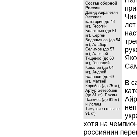
Состав сборной
при
России
Давид Айрапетян
Чик
(весовая
категория до 48
лет
кг), Георгий
Балакшин (до 51
нас
кг), Сергей
тре
Водопьянов (до 54
кг), Альберт
рук
Селимов (до 57
кг), Алексей
Яко
Тищенко (до 60
кг), Геннадий
Сам
Ковалев (до 64
кг), Андрей
Баланов (до 69
В с
кг), Матвей
Коробов (до 75 кг),
кат
Артур Бетербиев
(до 81 кг), Рахим
Айр
Чахкиев (до 91 кг)
и Ислам
неп
Тимурзиев (свыше
91 кг).
укр
хотя на чемпио
россиянин переи