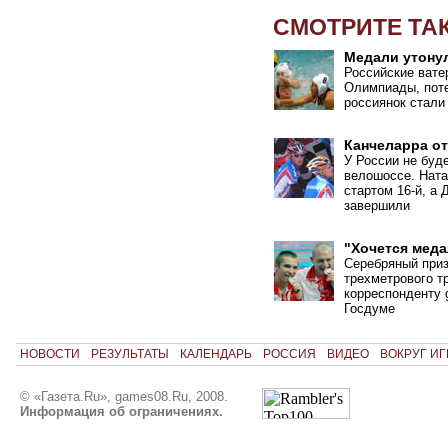
СМОТРИТЕ ТА
Медали утону
Российские вате
Олимпиады, поте
россиянок стали
Канчеларра о
У России не буд
велошоссе. Ната
стартом 16-й, а
завершили
"Хочется мед
Серебряный при
трехметрового т
корреспонденту 
Госдуме
НОВОСТИ
РЕЗУЛЬТАТЫ
КАЛЕНДАРЬ
РОССИЯ
ВИДЕО
ВОКРУГ ИГ
© «Газета.Ru», games08.Ru, 2008.
Информация об ограничениях.