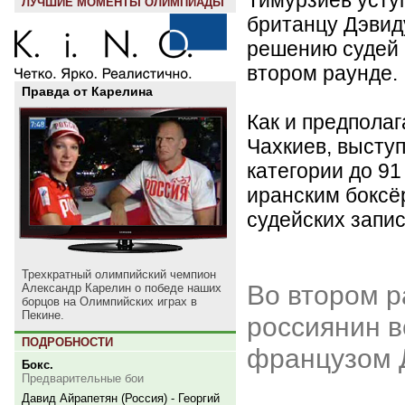
ЛУЧШИЕ МОМЕНТЫ ОЛИМПИАДЫ
британцу Дэвид
решению судей 
втором раунде.
Правда от Карелина
Как и предпола
Чахкиев, высту
категории до 91
иранским боксё
судейских записо
Трехкратный олимпийский чемпион
Во втором р
Александр Карелин о победе наших
борцов на Олимпийских играх в
Пекине.
россиянин в
ПОДРОБНОСТИ
французом 
Бокс.
Предварительные бои
Давид Айрапетян (Россия) - Георгий