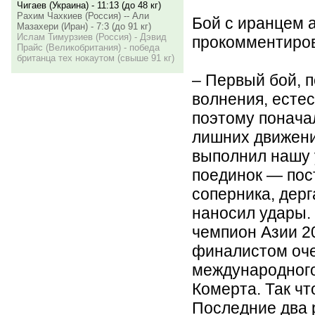
Чигаев (Украина) - 11:13 (до 48 кг)
Рахим Чахкиев (Россия) -- Али
Бой с иранцем 
Мазахери (Иран) - 7:3 (до 91 кг)
Ислам Тимурзиев (Россия) - Дэвид
прокомментиров
Прайс (Великобритания) - победа
британца тех нокаутом (свыше 91 кг)
– Первый бой, 
волнения, естес
поэтому понача
лишних движени
выполнил нашу 
поединок — пос
соперника, дерг
наносил удары.
чемпион Азии 20
финалистом оче
международного
Комерта. Так чт
Последние два 