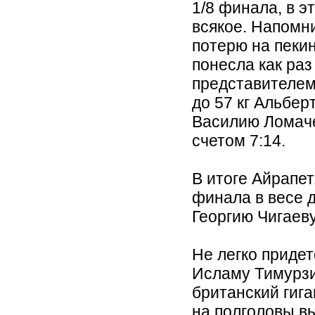
1/8 финала, в э
всякое. Напомн
потерю на пеки
понесла как раз
представителем
до 57 кг Альбер
Василию Ломач
счетом 7:14.
В итоге Айрапет
финала в весе д
Георгию Чигаеву
Не легко приде
Исламу Тимурзи
британский гиг
на полголовы в