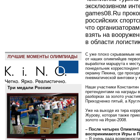
эксклюзивном инт
games08.Ru проко
российских спортс
что организатора
взять на вооружен
в области логистик
С уже плохо скрываемым не
ЛУЧШИЕ МОМЕНТЫ ОЛИМПИАДЫ
от наших олимпийцев первог
выработки маршрута к мест
понедельник корреспондент 
окраину Пекина, где проход
пневматической винтовки у 
Наши участники Константин
Три медали России
претендентами на награды в
разборках за золото участи
Приходченко пятый, а Кругл
Уже на выходе из тира кор
Журову, которая также прие
золото на Играх-2008.
– После четырех Олимпиад
воспринимаются Игры в П
– Я очень рада возможности