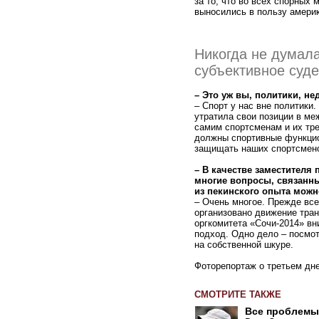
за то, что во всех спорных
выносились в пользу америк
Никогда не думала
субъективное суде
– Это уж вы, политики, н
– Спорт у нас вне политики.
утратила свои позиции в м
самим спортсменам и их тре
должны спортивные функцио
защищать наших спортсмен
– В качестве заместителя
многие вопросы, связанны
из пекинского опыта мож
– Очень многое. Прежде все
организовано движение тран
оргкомитета «Сочи-2014» вн
подход. Одно дело – посмот
на собственной шкуре.
Фоторепортаж о третьем д
СМОТРИТЕ ТАКЖЕ
Все проблемы 