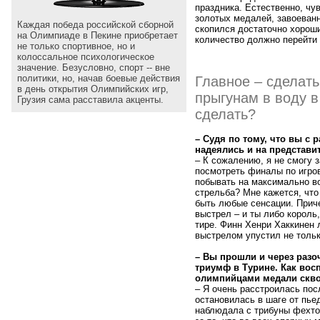
праздника. Естественно, чу
золотых медалей, завоеван
Каждая победа российской сборной
скопился достаточно хороши
на Олимпиаде в Пекине приобретает
количество должно перейти 
не только спортивное, но и
колоссальное психологическое
значение. Безусловно, спорт -- вне
политики, но, начав боевые действия
Главное – сделать
в день открытия Олимпийских игр,
прыгунам в воду в
Грузия сама расставила акценты.
сделать?
– Судя по тому, что вы с 
надеялись и на представи
– К сожалению, я не смогу 
посмотреть финалы по игро
побывать на максимально в
стрельба? Мне кажется, что 
быть любые сенсации. Приче
выстрел – и ты либо король
тире. Финн Хенри Хаккинен 
выстрелом упустил не тольк
– Вы прошли и через разоч
триумф в Турине. Как во
олимпийцами медали скво
– Я очень расстроилась пос
остановилась в шаге от пье
наблюдала с трибуны фехто