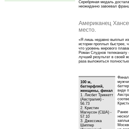
Серебряная медаль досталас
неожиданно завоевал францу
Американец Хансе
место.
«Я лишь недавно выплыл из 
истории проплыл быстрее, ч
что уровень мирового плав
Роман Слуднов телеканалу «
лучший результат в своей ж
раза выложиться полностью,
Финал
мужчи
100 м,
батте
баттерфляй,
виде 
женщины, финал
Австр
1. Лисбет Триккетт
соотв
(Австралия) -
Крист
56.73
2. Кристин
Ранее
Магнусон (США) -
неско
57.10
заплыв
3. Джессика
Москви
Шиппер