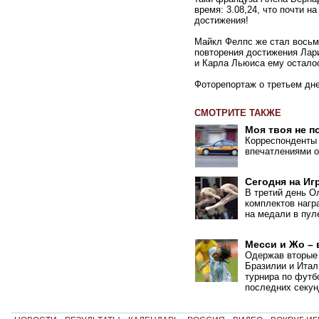
время: 3.08,24, что почти н
достижения!
Майкл Фелпс же стал вось
повторения достижения Лар
и Карла Льюиса ему остало
Фоторепортаж о третьем д
СМОТРИТЕ ТАКЖЕ
Моя твоя не п
Корреспонденты
впечатлениями о
Сегодня на Иг
В третий день О
комплектов нагр
на медали в пул
Месси и Жо –
Одержав вторые 
Бразилии и Итал
турнира по футб
последних секу