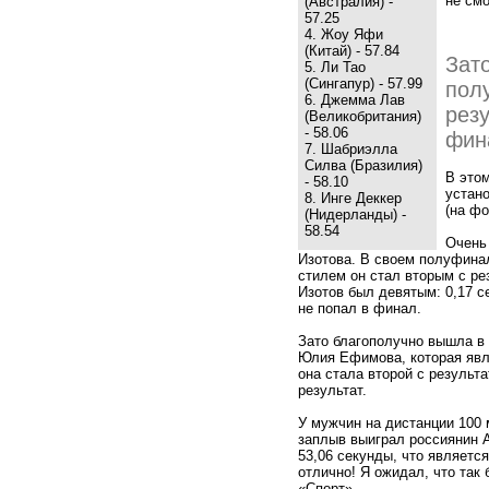
не смо
(Австралия) -
57.25
4. Жоу Яфи
(Китай) - 57.84
Зат
5. Ли Тао
(Сингапур) - 57.99
пол
6. Джемма Лав
рез
(Великобритания)
- 58.06
фин
7. Шабриэлла
Силва (Бразилия)
В это
- 58.10
устано
8. Инге Деккер
(на фо
(Нидерланды) -
58.54
Очень
Изотова. В своем полуфина
стилем он стал вторым с ре
Изотов был девятым: 0,17 с
не попал в финал.
Зато благополучно вышла в
Юлия Ефимова, которая явл
она стала второй с результа
результат.
У мужчин на дистанции 100
заплыв выиграл россиянин А
53,06 секунды, что являет
отлично! Я ожидал, что так
«Спорт».