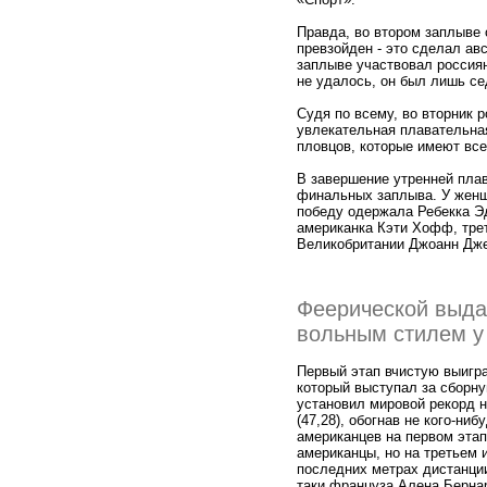
Правда, во втором заплыве
превзойден - это сделал ав
заплыве участвовал россия
не удалось, он был лишь се
Судя по всему, во вторник 
увлекательная плавательна
пловцов, которые имеют все
В завершение утренней пла
финальных заплыва. У женщ
победу одержала Ребекка Эд
американка Кэти Хофф, тре
Великобритании Джоанн Дже
Феерической выда
вольным стилем у
Первый этап вчистую выигр
который выступал за сборну
установил мировой рекорд 
(47,28), обогнав не кого-ни
американцев на первом этап
американцы, но на третьем 
последних метрах дистанции
таки француза Алена Берн