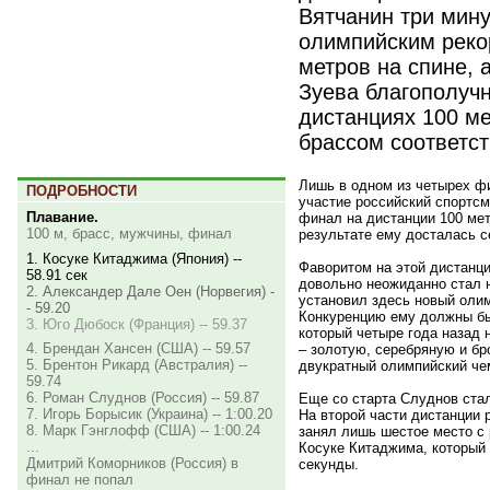
Вятчанин три мин
олимпийским реко
метров на спине,
Зуева благополуч
дистанциях 100 ме
брассом соответст
Лишь в одном из четырех ф
ПОДРОБНОСТИ
участие российский спортсм
Плавание.
финал на дистанции 100 ме
100 м, брасс, мужчины, финал
результате ему досталась 
1. Косуке Китаджима (Япония) --
Фаворитом на этой дистанц
58.91 сек
довольно неожиданно стал 
2. Александер Дале Оен (Норвегия) -
установил здесь новый олим
- 59.20
Конкуренцию ему должны бы
3. Юго Дюбоск (Франция) -- 59.37
который четыре года назад
4. Брендан Хансен (США) -- 59.57
– золотую, серебряную и бр
5. Брентон Рикард (Австралия) --
двукратный олимпийский че
59.74
6. Роман Слуднов (Россия) -- 59.87
Еще со старта Слуднов ста
7. Игорь Борысик (Украина) -- 1:00.20
На второй части дистанции 
8. Марк Гэнглофф (США) -- 1:00.24
занял лишь шестое место с 
...
Косуке Китаджима, который 
Дмитрий Коморников (Россия) в
секунды.
финал не попал