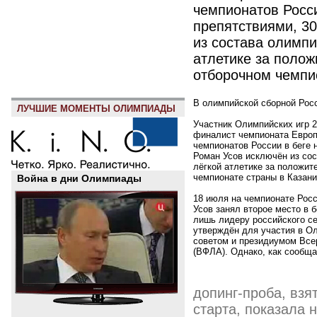
чемпионатов Росси
препятствиями, 3
из состава олимпи
атлетике за полож
отборочном чемпи
В олимпийской сборной Росс
ЛУЧШИЕ МОМЕНТЫ ОЛИМПИАДЫ
Участник Олимпийских игр 2
финалист чемпионата Европ
чемпионатов России в беге 
Роман Усов исключён из со
лёгкой атлетике за положит
чемпионате страны в Казани
Война в дни Олимпиады
18 июля на чемпионате Росс
Усов занял второе место в б
лишь лидеру российского с
утверждён для участия в Ол
советом и президиумом Все
(ВФЛА). Однако, как сообща
допинг-проба, взя
старта, показала 