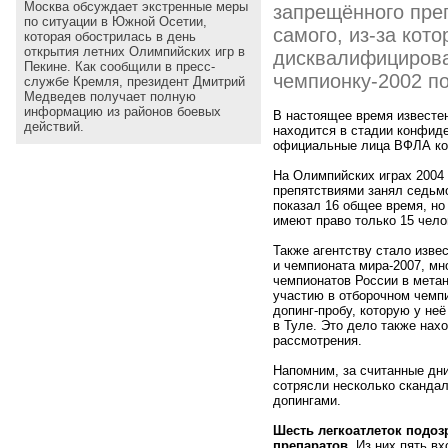
Москва обсуждает экстренные меры
запрещённого пре
по ситуации в Южной Осетии,
самого, из-за кот
которая обострилась в день
открытия летних Олимпийских игр в
дисквалифициров
Пекине. Как сообщили в пресс-
чемпионку-2002 п
службе Кремля, президент Дмитрий
Медведев получает полную
информацию из районов боевых
В настоящее время известен
действий.
находится в стадии конфид
официальные лица ВФЛА ком
На Олимпийских играх 2004 
препятствиями занял седьмо
показал 16 общее время, но
имеют право только 15 чело
Также агентству стало изве
и чемпионата мира-2007, мн
чемпионатов России в мета
участию в отборочном чемп
допинг-пробу, которую у не
в Туле. Это дело также нах
рассмотрения.
Напомним, за считанные дн
сотрясли несколько скандал
допингами.
Шесть легкоатлеток подо
препаратов.
Из них пять вх