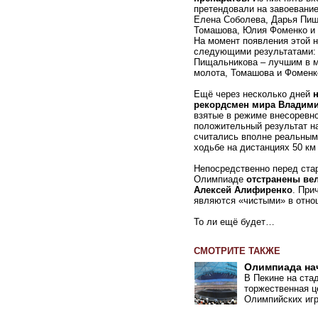
претендовали на завоевание
Елена Соболева, Дарья Пищ
Томашова, Юлия Фоменко и 
На момент появления этой н
следующими результатами: С
Пищальникова – лучшим в м
молота, Томашова и Фоменко
Ещё через несколько дней
рекордсмен мира Владими
взятые в режиме внесоревно
положительный результат на
считались вполне реальным
ходьбе на дистанциях 50 км 
Непосредственно перед стар
Олимпиаде
отстранены ве
Алексей Алифиренко
. При
являются «чистыми» в отно
То ли ещё будет…
СМОТРИТЕ ТАКЖЕ
Олимпиада на
В Пекине на ста
торжественная ц
Олимпийских игр