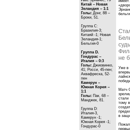
имеет.
Китай – Новая
«двор
Зеландия – 1:1
Эрнане
Голы:
Донг, 88 –
бельги
Броки, 51.
Группа С:
Стал
Бразилия-3;
Китаяй -1; Новая
Бель
Зеландия-1;
судь
Бельгия-0
Фил
Группа D.
Гондурас –
не 
Италия – 0:3
Голы:
Джиовинко,
Уже в
41; Росси, 45-пен;
впервы
Аквафреска, 52-
лайнс
пен
победи
Камерун –
Южная Корея –
Матч 
1:1
зрели
Голы:
Пак, 68 –
стали 
Манджек, 81.
тому в
создат
Группа D:
предел
Италия-3,
в защи
Камерун -1;
Южная Корея -1;
Пожал
Гондурас-0
первы