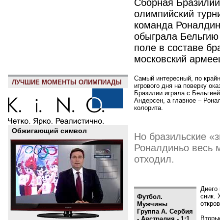
Сборная Бразилии
олимпийский турни
команда Роналдин
обыграла Бельгию 
поле в составе б
московский армее
Самый интересный, по край
ЛУЧШИЕ МОМЕНТЫ ОЛИМПИАДЫ
игрового дня на поверку ок
Бразилии играла с Бельгией
Андерсен, а главное – Рона
колорита.
Обжигающий символ
Но бразильские «з
Роналдиньо весь м
отходил.
Диего 
сник.
Футбол.
откро
Мужчины
Группа А. Сербия
Вторые
- Австралия - 1:1