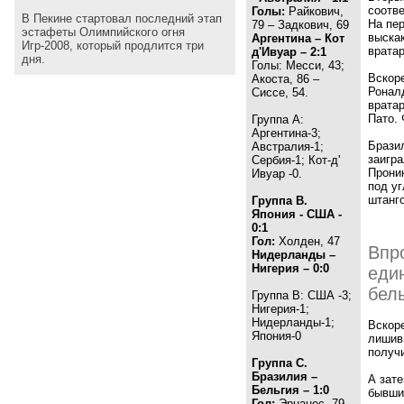
соотве
Голы:
Райкович,
В Пекине стартовал последний этап
На пер
79 – Задкович, 69
эстафеты Олимпийского огня
выскак
Аргентина – Кот
Игр-2008, который продлится три
вратар
д'Ивуар – 2:1
дня.
Голы: Месси, 43;
Вскоре
Акоста, 86 –
Ронал
Сиссе, 54.
вратар
Пато. 
Группа А:
Аргентина-3;
Брази
Австралия-1;
заигра
Сербия-1; Кот-д'
Прони
Ивуар -0.
под уг
штанг
Группа В.
Япония - США -
0:1
Гол:
Холден, 47
Впр
Нидерланды –
Нигерия – 0:0
еди
бел
Группа В: США -3;
Нигерия-1;
Нидерланды-1;
Вскоре
Япония-0
лишив
получи
Группа С.
Бразилия –
А зат
Бельгия – 1:0
бывши
Гол:
Эрнанес, 79