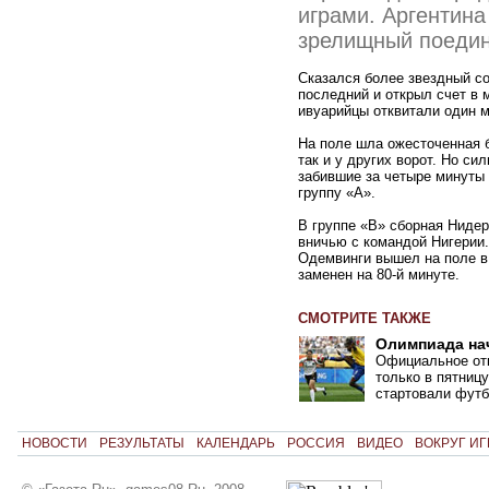
играми. Аргентина
зрелищный поедин
Сказался более звездный со
последний и открыл счет в 
ивуарийцы отквитали один м
На поле шла ожесточенная б
так и у других ворот. Но си
забившие за четыре минуты 
группу «А».
В группе «В» сборная Ниде
вничью с командой Нигерии
Одемвинги вышел на поле в
заменен на 80-й минуте.
СМОТРИТЕ ТАКЖЕ
Олимпиада на
Официальное отк
только в пятниц
стартовали футб
НОВОСТИ
РЕЗУЛЬТАТЫ
КАЛЕНДАРЬ
РОССИЯ
ВИДЕО
ВОКРУГ ИГ