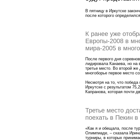
В пятницу в Иркутске закон
после которого определился
К ранее уже отоб
Европы-2008 в мн
мира-2005 в мног
После первого дня соревнов
лидировала Канаева, но на 
третье место. Во второй же
многоборье первое место со
Несмотря на то, что победа
Иркутске с результатом 75,
Капранова, которая почти д
Третье место дост
поехать в Пекин в
«Как я и обещала, после ту
Олимпиаде, – сказала Ирина
турниры, в которых принимае