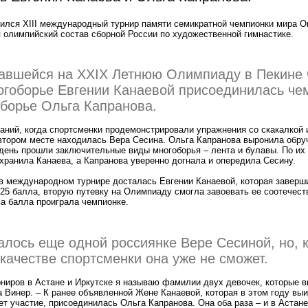
чился XIII международный турнир памяти семикратной чемпионки мира О
 олимпийский состав сборной России по художественной гимнастике.
равшейся на XXIX Летнюю Олимпиаду в Пекине
огоборье Евгении Канаевой присоединилась че
оборье Ольга Капранова.
аний, когда спортсменки продемонстрировали упражнения со скакалкой 
втором месте находилась Вера Сесина. Ольга Капранова выронила обру
 день прошли заключительные виды многоборья – лента и булавы. По их 
хранила Канаева, а Капранова уверенно догнала и опередила Сесину.
 в международном турнире досталась Евгении Канаевой, которая заверш
225 балла, вторую путевку на Олимпиаду смогла завоевать ее соотечес
ва балла проиграла чемпионке.
алось еще одной россиянке Вере Сесиной, но, 
 качестве спортсменки она уже не сможет.
рниров в Астане и Иркутске я называю фамилии двух девочек, которые в
 Винер. – К ранее объявленной Жене Канаевой, которая в этом году вы
т участие, присоединилась Ольга Капранова. Она оба раза – и в Астане,