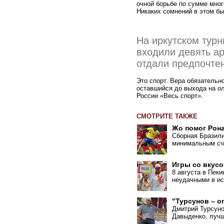
очной борьбе по сумме мног
Никаких сомнений в этом бы
На иркутском турн
входили девять ар
отдали предпочте
Это спорт. Вера обязательно
оставшийся до выхода на ол
России «Весь спорт».
СМОТРИТЕ ТАКЖЕ
Жо помог Рон
Сборная Бразили
минимальным сче
Игры со вкусо
8 августа в Пек
неудачными в ис
"Турсунов – о
Дмитрий Турсуно
Давыденко, лучш