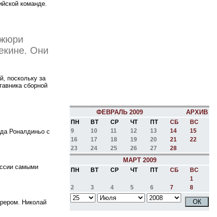
ийской команде.
 жюри
екине. Они
й, поскольку за
тавника сборной
ФЕВРАЛЬ 2009
АРХИВ
ПН
ВТ
СР
ЧТ
ПТ
СБ
ВС
9
10
11
12
13
14
15
нда Роналдиньо с
16
17
18
19
20
21
22
23
24
25
26
27
28
МАРТ 2009
оссии самыми
ПН
ВТ
СР
ЧТ
ПТ
СБ
ВС
1
2
3
4
5
6
7
8
ерером. Николай