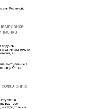
ксаны Костиной,
 чемпионке
мпионка
и обручем,
ч и занимала только
итогам, в
ила выступление в
твенница Ольга
к сожалению,
ыступят на
игрывает все
 и в Иркутске – в