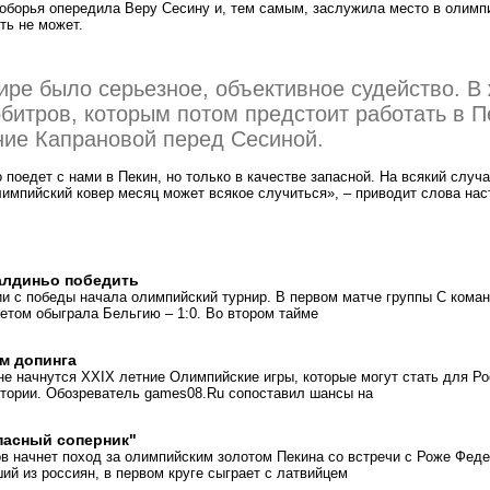
оборья опередила Веру Сесину и, тем самым, заслужила место в олимп
ть не может.
ире было серьезное, объективное судейство. В
битров, которым потом предстоит работать в П
ние Капрановой перед Сесиной.
 поедет с нами в Пекин, но только в качестве запасной. На всякий случа
импийский ковер месяц может всякое случиться», – приводит слова нас
алдиньо победить
и с победы начала олимпийский турнир. В первом матче группы С кома
том обыграла Бельгию – 1:0. Во втором тайме
м допинга
ине начнутся XXIX летние Олимпийские игры, которые могут стать для Р
тории. Обозреватель games08.Ru сопоставил шансы на
пасный соперник"
в начнет поход за олимпийским золотом Пекина со встречи с Роже Фед
ий из россиян, в первом круге сыграет с латвийцем