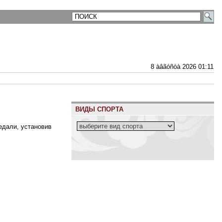
8 àâãóñòà 2026 01:11
ВИДЫ СПОРТА
едали, установив